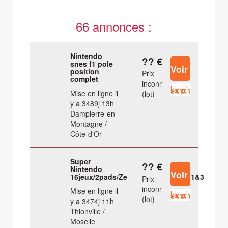
66 annonces :
Nintendo
?? €
snes f1 pole
position
Prix
complet
inconnu
Mise en ligne il
(lot)
y a 3489j 13h
Dampierre-en-
Montagne /
Côte-d'Or
Super
?? €
Nintendo
16jeux/2pads/Zelda/MarioKart/DKK1&3
Prix
inconnu
Mise en ligne il
(lot)
y a 3474j 11h
Thionville /
Moselle