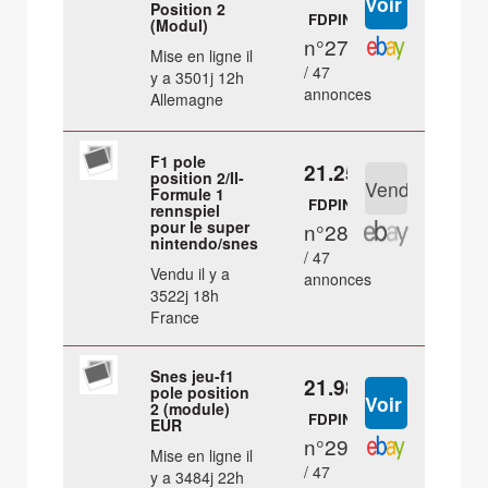
Position 2
FDPIN
(Modul)
n°27
Mise en ligne il
/ 47
y a 3501j 12h
annonces
Allemagne
F1 pole
21.25 €
position 2/II-
Formule 1
FDPIN
rennspiel
pour le super
n°28
nintendo/snes
/ 47
Vendu il y a
annonces
3522j 18h
France
Snes jeu-f1
21.98 €
pole position
2 (module)
FDPIN
EUR
n°29
Mise en ligne il
/ 47
y a 3484j 22h