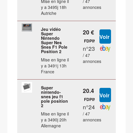
Mise en ligne il
/ 47
y a 3495j 18h
annonces
Autriche
Jeu vidéo
20 €
Super
Nintendo
FDPIN
Super Nes
Snes F1 Pole
n°23
Position 2
/ 47
Mise en ligne il
annonces
y a 3491j 13h
France
Super
20.4 €
nintendo-
snes jeu f1
FDPIN
pole position
2
n°24
Mise en ligne il
/ 47
y a 3490j 20h
annonces
Allemagne