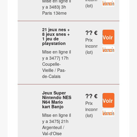
Mise en ligne il
(lot)
y a 3483j 3h
Paris 13ème
21 jeux nes +
?? €
8 jeux snes +
1 jeu de
Prix
playstation
inconnu
Mise en ligne il
(lot)
y a 3477j 17h
Coupelle-
Vieille / Pas-
de-Calais
Jeux Super
?? €
Nintendo NES
N64 Mario
Prix
kart Banjo
inconnu
Mise en ligne il
(lot)
y a 3475j 21h
Argenteuil /
Val-d'Oise