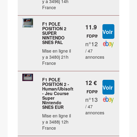
y a 3496j 14h
France
F1 POLE
11.9 €
POSITION 2
SUPER
FDPIN
NINTENDO
SNES PAL
n°12
Mise en ligne il
/ 47
y a 3480j 21h
annonces
France
F1 POLE
12 €
POSITION 2 -
Human/Ubisoft
FDPIN
- Jeu Course
Super
n°13
Nintendo
/ 47
SNES EUR
annonces
Mise en ligne il
y a 3488j 12h
France