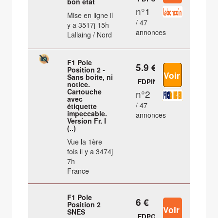
bon état
n°1
Mise en ligne il
/ 47
y a 3517j 15h
annonces
Lallaing / Nord
F1 Pole
5.9 €
Position 2 -
Sans boite, ni
FDPIN
notice.
Cartouche
n°2
avec
/ 47
étiquette
impeccable.
annonces
Version Fr. I
(..)
Vue la 1ère
fois il y a 3474j
7h
France
F1 Pole
6 €
Position 2
SNES
FDPOUT