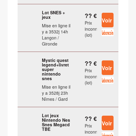
Lot SNES +
?? €
jeux
Prix
Mise en ligne il
inconnu
y a 3532j 14h
(lot)
Langon /
Gironde
Mystic quest
?? €
legend+livret
super
Prix
nintendo
inconnu
snes
(lot)
Mise en ligne il
y a 3528j 23h
Nîmes / Gard
Lot jeux
?? €
Nintendo Nes
Snes Megacd
Prix
TBE
inconnu