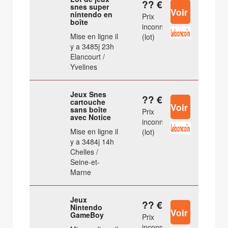
?? €
snes super
nintendo en
Prix
boîte
inconnu
Mise en ligne il
(lot)
y a 3485j 23h
Elancourt /
Yvelines
Jeux Snes
?? €
cartouche
sans boîte
Prix
avec Notice
inconnu
Mise en ligne il
(lot)
y a 3484j 14h
Chelles /
Seine-et-
Marne
Jeux
?? €
Nintendo
GameBoy
Prix
inconnu