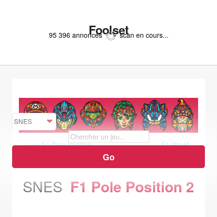
Foolset
95 396 annonces
scan en cours...
<<< F1 Pole Position
F1 World
Championship Edition >>>
SNES
F1 Pole Position 2