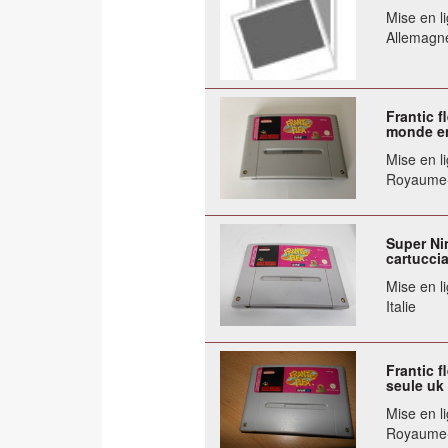
Mise en li
Allemagn
Frantic 
monde en
Mise en li
Royaume
Super Ni
cartuccia
Mise en li
Italie
Frantic 
seule uk 
Mise en li
Royaume