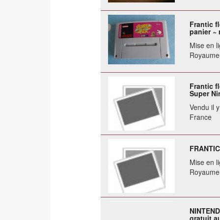
Frantic f
panier ~ 
Mise en li
Royaume
Frantic f
Super Ni
Vendu il 
France
FRANTIC
Mise en li
Royaume
NINTENDO
gratuit a