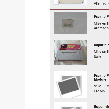
Allemagn
Frantic 
Mise en li
Allemagn
super ni
Mise en li
Italie
Frantic F
Module) 
Vendu il 
France
Super ni