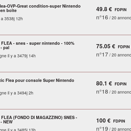
Flea-OVP-Great condition-super Nintendo
49.8 €
FDPIN
-en boîte
n°16
/ 20 annon
y a 3538j 12h
FLEA - snes - super nintendo - 100%
75.05 €
FDPIN
 - pal
n°17
/ 20 annon
gne il y a 3479j 14h
tic Flea pour console Super Nintendo
80.1 €
FDPIN
n°18
/ 20 annon
gne il y a 3494j 2h
 FLEA (FONDO DI MAGAZZINO) SNES -
100 €
FDPIN
 - NEW
n°19
/ 20 annon
gne il y a 3485j 13h