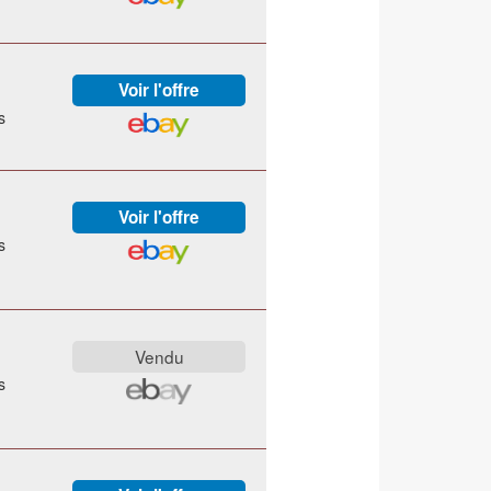
s
s
s