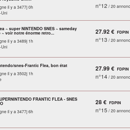
n°12
/ 20 annon
gne il y a 3477j 0h
-Uni
flea ~ super NINTENDO SNES ~ sameday
27.92 €
FDPIN
 ~ voir notre énorme retro...
n°13
/ 20 annon
gne il y a 3489j 1h
-Uni
ntendo/snes-Frantic Flea, bon état
27.99 €
FDPIN
gne il y a 3502j 1h
n°14
/ 20 annon
e
UPERNINTENDO FRANTIC FLEA - SNES
28 €
FDPIN
DO
n°15
/ 20 annon
gne il y a 3477j 6h