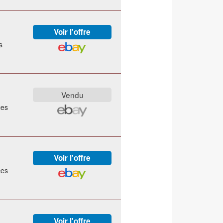
s
ces
ces