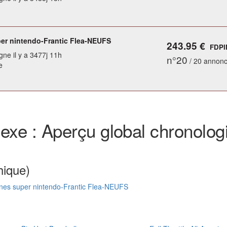
er nintendo-Frantic Flea-NEUFS
243.95 €
FDPI
gne il y a 3477j 11h
n°20
/ 20 annon
e
exe : Aperçu global chronolog
hique)
nes super nintendo-Frantic Flea-NEUFS