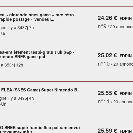
lea ~ nintendo snes game ~ rare rétro
24.26 €
FDPIN
rapide postage ~ vendeur...
n°9
/ 20 annonce
gne il y a 3487j 7h
-Uni
lea-entièrement testé-gratuit uk p&p -
25.02 €
FDPIN
ntendo SNES game pal
n°10
/ 20 annon
y a 3534j 12h
 FLEA (SNES Game) Super Nintendo B
25.55 €
FDPIN
gne il y a 3495j 4h
n°11
/ 20 annon
-Uni
 SNES super frantic flea pal rare envoi
25.59 €
FDPIN
u royaume-uni!!!