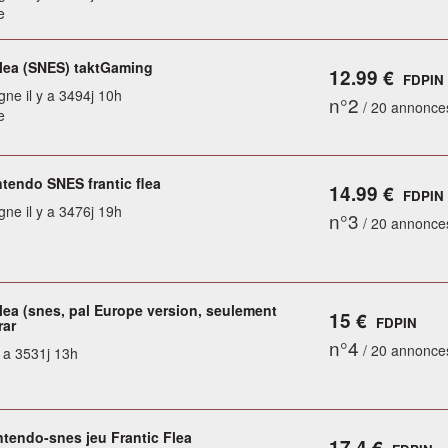
e
Flea (SNES) taktGaming
12.99 €
FDPIN
gne il y a 3494j 10h
n°2
/ 20 annonce
e
ntendo SNES frantic flea
14.99 €
FDPIN
gne il y a 3476j 19h
n°3
/ 20 annonce
lea (snes, pal Europe version, seulement
15 €
FDPIN
rar
n°4
/ 20 annonce
y a 3531j 13h
ntendo-snes jeu Frantic Flea
17.4 €