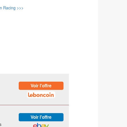
an Racing >>>
s