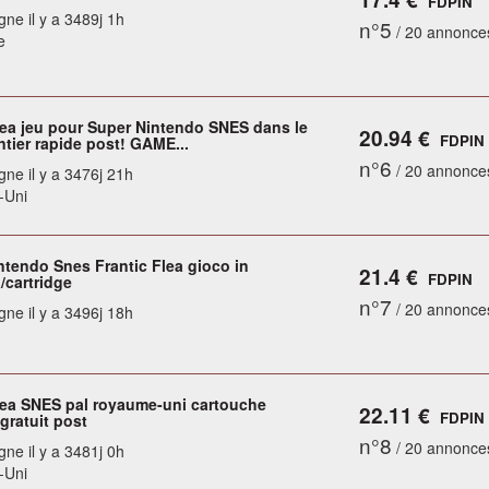
FDPIN
gne il y a 3489j 1h
n°5
/ 20 annonce
e
flea jeu pour Super Nintendo SNES dans le
20.94 €
FDPIN
tier rapide post! GAME...
n°6
/ 20 annonce
gne il y a 3476j 21h
-Uni
ntendo Snes Frantic Flea gioco in
21.4 €
FDPIN
/cartridge
n°7
/ 20 annonce
gne il y a 3496j 18h
flea SNES pal royaume-uni cartouche
22.11 €
FDPIN
gratuit post
n°8
/ 20 annonce
gne il y a 3481j 0h
-Uni