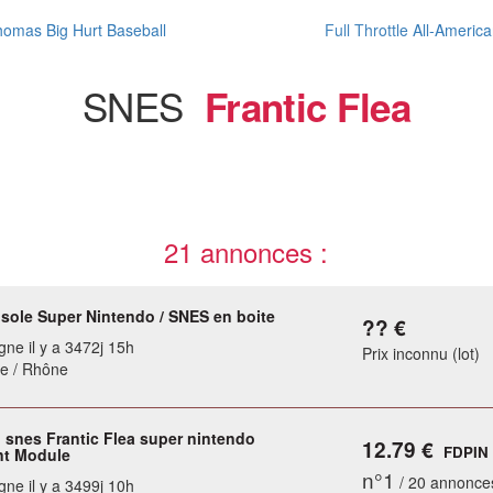
omas Big Hurt Baseball
Full Throttle All-Americ
SNES
Frantic Flea
21 annonces :
sole Super Nintendo / SNES en boite
?? €
gne il y a 3472j 15h
Prix inconnu (lot)
e / Rhône
 snes Frantic Flea super nintendo
12.79 €
FDPIN
nt Module
n°1
/ 20 annonce
gne il y a 3499j 10h