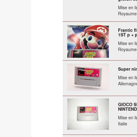
Mise en li
Royaume
Frantic 
1ST p + p
Mise en li
Royaume
Super ni
Mise en li
Allemagn
GIOCO S
NINTEN
Mise en li
Italie