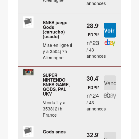
Allemagne
annonces
SNES juego -
28.99 €
Gods
(cartucho)
FDPIN
(usado)
n°23
Mise en ligne il
/ 43
y a 3504j 7h
annonces
Allemagne
SUPER
30.47 €
NINTENDO
SNES GAME,
FDPIN
GODS, PAL
UKV
n°24
Vendu il y a
/ 43
3538j 21h
annonces
France
Gods snes
32.97 €