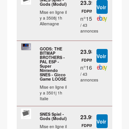
23.39 €
Gods (Modul)
FDPIN
Mise en ligne il
n°15
y a 3508j 1h
Allemagne
/ 43
annonces
GODS: THE
23.98 €
BITMAP
BROTHERS -
FDPIN
PAL ESP -
Super
n°16
Nintendo
/ 43
SNES - Gicco
Game LOOSE
annonces
Mise en ligne il
y a 3501j 1h
Italie
SNES Spiel -
23.99 €
Gods (Modul)
FDPIN
Mise en ligne il