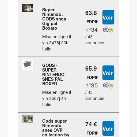
Super
63.8 €
Nintendo:
GODS snes
FDPIN
Gig pal
Boxato
n°34
Mise en ligne il
/ 43
y a 3478j 23h
annonces
Italie
GODS -
65.9 €
SUPER
NINTENDO
FDPIN
SNES PAL
BOXED
n°35
Mise en ligne il
/ 43
y a 3507j 4h
annonces
Italie
Gods super
74 €
Nintendo
snes OVP
FDPIN
collection by