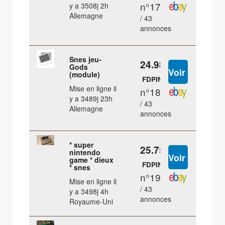
n°17
y a 3508j 2h
Allemagne
/ 43
annonces
Snes jeu-
24.98 €
Gods
(module)
FDPIN
Mise en ligne il
n°18
y a 3489j 23h
/ 43
Allemagne
annonces
* super
25.75 €
nintendo
game * dieux
FDPIN
* snes
n°19
Mise en ligne il
/ 43
y a 3498j 4h
annonces
Royaume-Uni