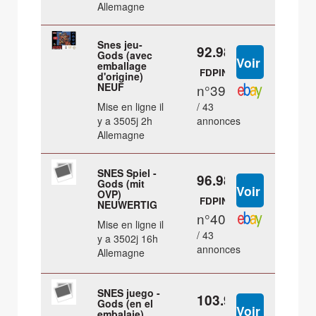
Allemagne
Snes jeu-
92.98 €
Gods (avec
emballage
FDPIN
d'origine)
NEUF
n°39
Mise en ligne il
/ 43
y a 3505j 2h
annonces
Allemagne
SNES Spiel -
96.98 €
Gods (mit
OVP)
FDPIN
NEUWERTIG
n°40
Mise en ligne il
/ 43
y a 3502j 16h
annonces
Allemagne
SNES juego -
103.98 €
Gods (en el
embalaje)