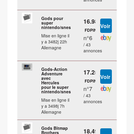
Gods pour
16.98 €
super
nintendo/snes
FDPIN
Mise en ligne il
n°6
y a 3482j 22h
/ 43
Allemagne
annonces
Gods-Action
17.25 €
Adventure
avec
FDPIN
Hercules
pour le super
n°7
nintendo/snes
/ 43
Mise en ligne il
annonces
y a 3498j 7h
Allemagne
Gods Bitmap
18.49 €
Brothers