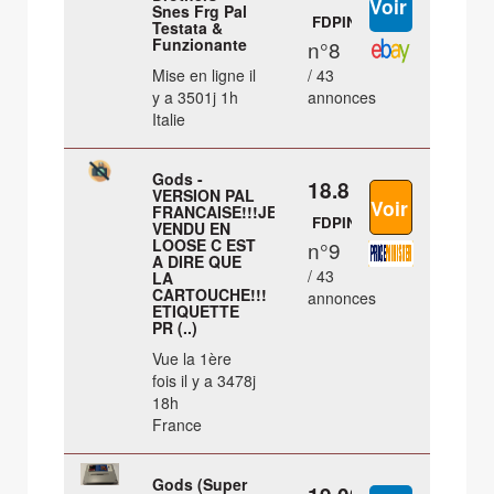
Snes Frg Pal
FDPIN
Testata &
Funzionante
n°8
Mise en ligne il
/ 43
y a 3501j 1h
annonces
Italie
Gods -
18.8 €
VERSION PAL
FRANCAISE!!!JEU
FDPIN
VENDU EN
LOOSE C EST
n°9
A DIRE QUE
/ 43
LA
CARTOUCHE!!!
annonces
ETIQUETTE
PR (..)
Vue la 1ère
fois il y a 3478j
18h
France
Gods (Super