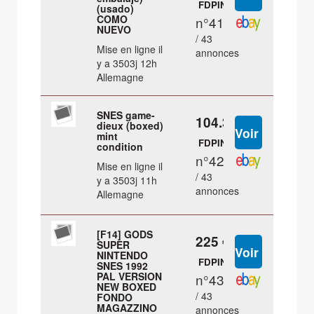
FDPIN
(usado)
COMO
n°41
NUEVO
/ 43
Mise en ligne il
annonces
y a 3503j 12h
Allemagne
SNES game-
104.31 €
dieux (boxed)
mint
FDPIN
condition
n°42
Mise en ligne il
/ 43
y a 3503j 11h
annonces
Allemagne
[F14] GODS
225 €
SUPER
NINTENDO
FDPIN
SNES 1992
PAL VERSION
n°43
NEW BOXED
/ 43
FONDO
MAGAZZINO
annonces