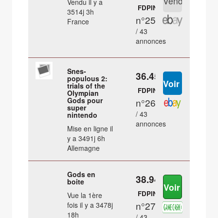
Vendu il y a
FDPIN
3514j 3h
n°25
France
/ 43
annonces
Snes-
36.45 €
populous 2:
trials of the
FDPIN
Olympian
Gods pour
n°26
super
/ 43
nintendo
annonces
Mise en ligne il
y a 3491j 6h
Allemagne
Gods en
38.94 €
boite
FDPIN
Vue la 1ère
n°27
fois il y a 3478j
18h
/ 43