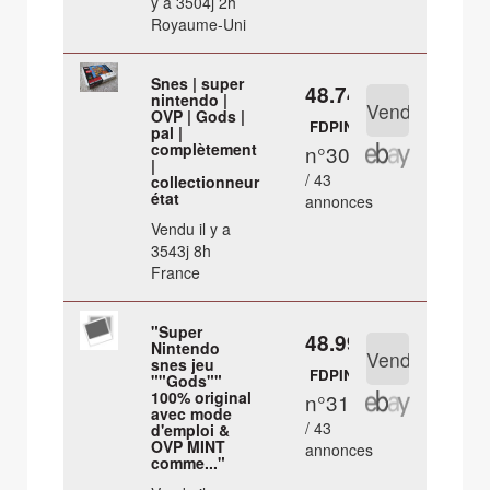
y a 3504j 2h
Royaume-Uni
Snes | super
48.74 €
nintendo |
OVP | Gods |
FDPIN
pal |
complètement
n°30
|
/ 43
collectionneur
état
annonces
Vendu il y a
3543j 8h
France
"Super
48.99 €
Nintendo
snes jeu
FDPIN
""Gods""
100% original
n°31
avec mode
/ 43
d'emploi &
OVP MINT
annonces
comme..."