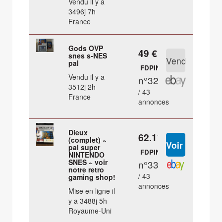
Vendu il y a
3496j 7h
France
Gods OVP
49 €
snes s-NES
pal
FDPIN
Vendu il y a
n°32
3512j 2h
/ 43
France
annonces
Dieux
62.11 €
(complet) ~
pal super
FDPIN
NINTENDO
SNES ~ voir
n°33
notre retro
/ 43
gaming shop!
annonces
Mise en ligne il
y a 3488j 5h
Royaume-Uni