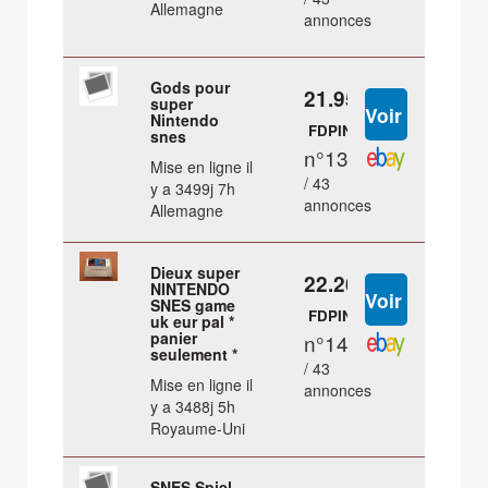
Allemagne
annonces
Gods pour
21.95 €
super
Nintendo
FDPIN
snes
n°13
Mise en ligne il
/ 43
y a 3499j 7h
annonces
Allemagne
Dieux super
22.26 €
NINTENDO
SNES game
FDPIN
uk eur pal *
panier
n°14
seulement *
/ 43
Mise en ligne il
annonces
y a 3488j 5h
Royaume-Uni
SNES Spiel -