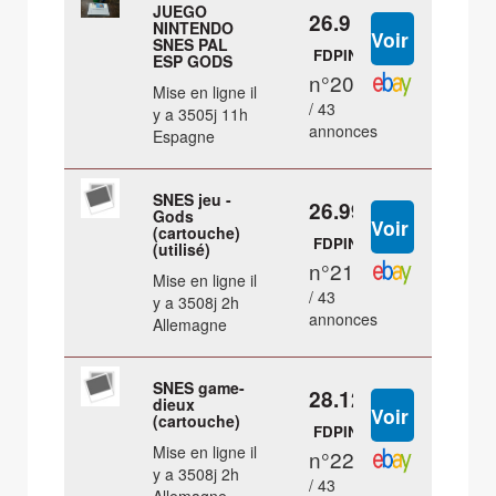
JUEGO
26.9 €
NINTENDO
SNES PAL
FDPIN
ESP GODS
n°20
Mise en ligne il
/ 43
y a 3505j 11h
annonces
Espagne
SNES jeu -
26.99 €
Gods
(cartouche)
FDPIN
(utilisé)
n°21
Mise en ligne il
/ 43
y a 3508j 2h
annonces
Allemagne
SNES game-
28.12 €
dieux
(cartouche)
FDPIN
Mise en ligne il
n°22
y a 3508j 2h
/ 43