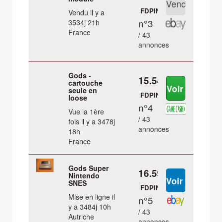
FDPIN
Vendu il y a
n°3
3534j 21h
France
/ 43
annonces
Gods -
15.54 €
cartouche
seule en
FDPIN
loose
n°4
Vue la 1ère
/ 43
fois il y a 3478j
annonces
18h
France
Gods Super
16.59 €
Nintendo
SNES
FDPIN
Mise en ligne il
n°5
y a 3484j 10h
/ 43
Autriche
annonces