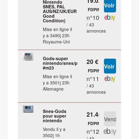
19.02 €
Nintendo
SNES, PAL
FDPIN
AUS/NZ/UK/EUR
Good
n°10
Condition)
/ 43
Mise en ligne il
annonces
y a 3490j 23h
Royaume-Uni
Gods-super
20 €
nintendo/snes/pal
#m23
FDPIN
Mise en ligne il
n°11
y a 3501j 23h
/ 43
Allemagne
annonces
Snes-Gods
21.45 €
pour super
nintendo
FDPIN
Vendu il y a
n°12
3502j 1h
/ 43