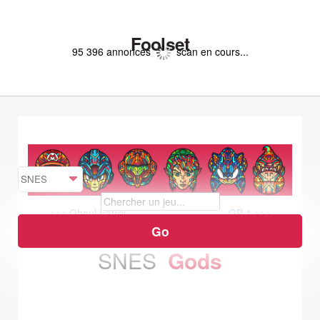
Foolset
95 396 annonces
scan en cours...
<<< Ghoul Patrol
GP-1 >>>
SNES
Gods