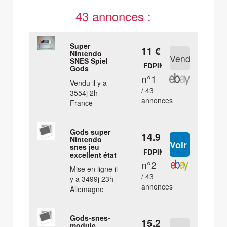
43 annonces :
Super
11 €
Nintendo
SNES Spiel
FDPIN
Gods
n°1
Vendu il y a
/ 43
3554j 2h
annonces
France
Gods super
14.9 €
Nintendo
snes jeu
FDPIN
excellent état
n°2
Mise en ligne il
/ 43
y a 3499j 23h
annonces
Allemagne
Gods-snes-
15.2 €
module