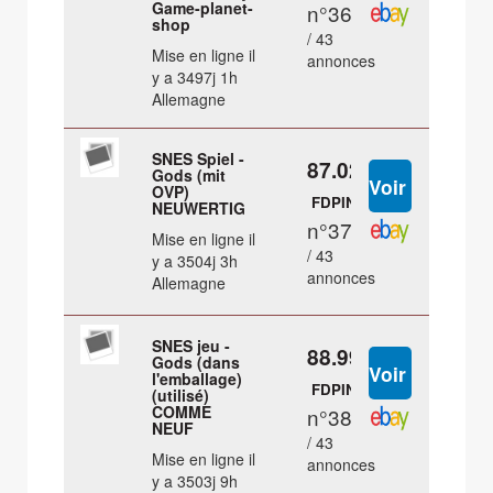
Game-planet-
n°36
shop
/ 43
Mise en ligne il
annonces
y a 3497j 1h
Allemagne
SNES Spiel -
87.02 €
Gods (mit
OVP)
FDPIN
NEUWERTIG
n°37
Mise en ligne il
/ 43
y a 3504j 3h
annonces
Allemagne
SNES jeu -
88.99 €
Gods (dans
l'emballage)
FDPIN
(utilisé)
COMME
n°38
NEUF
/ 43
Mise en ligne il
annonces
y a 3503j 9h