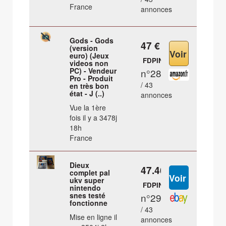
France
annonces
Gods - Gods
47 €
(version
euro) (Jeux
FDPIN
videos non
PC) - Vendeur
n°28
Pro - Produit
/ 43
en très bon
état - J (..)
annonces
Vue la 1ère
fois il y a 3478j
18h
France
Dieux
47.46 €
complet pal
ukv super
FDPIN
nintendo
snes testé
n°29
fonctionne
/ 43
Mise en ligne il
annonces