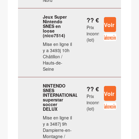
Nord
Jeux Super
?? €
Nintendo
SNES en
Prix
loose
inconnu
(nico7514)
(lot)
Mise en ligne il
y a 3493j 10h
Châtillon /
Hauts-de-
Seine
NINTENDO
?? €
SNES
INTERNATIONAL
Prix
superstar
inconnu
soccer
(lot)
DELUX
Mise en ligne il
y a 3487j 9h
Dampierre-en-
Montagne /