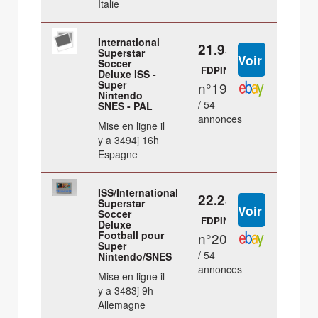
Italie
International
21.95 €
Superstar
Soccer
FDPIN
Deluxe ISS -
Super
n°19
Nintendo
/ 54
SNES - PAL
annonces
Mise en ligne il
y a 3494j 16h
Espagne
ISS/International
22.25 €
Superstar
Soccer
FDPIN
Deluxe
Football pour
n°20
Super
/ 54
Nintendo/SNES
annonces
Mise en ligne il
y a 3483j 9h
Allemagne