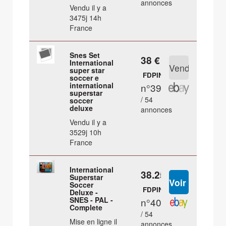
annonces
Vendu il y a
3475j 14h
France
Snes Set
38 €
International
super star
FDPIN
soccer e
international
n°39
superstar
/ 54
soccer
deluxe
annonces
Vendu il y a
3529j 10h
France
International
38.25 €
Superstar
Soccer
FDPIN
Deluxe -
SNES - PAL -
n°40
Complete
/ 54
Mise en ligne il
annonces