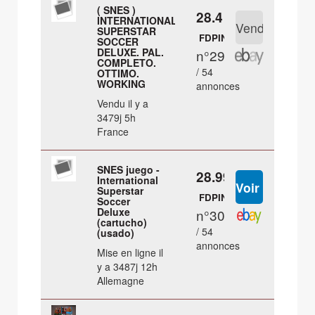
( SNES )
28.4 €
INTERNATIONAL
SUPERSTAR
FDPIN
SOCCER
DELUXE. PAL.
n°29
COMPLETO.
/ 54
OTTIMO.
WORKING
annonces
Vendu il y a
3479j 5h
France
SNES juego -
28.99 €
International
Superstar
FDPIN
Soccer
Deluxe
n°30
(cartucho)
/ 54
(usado)
annonces
Mise en ligne il
y a 3487j 12h
Allemagne