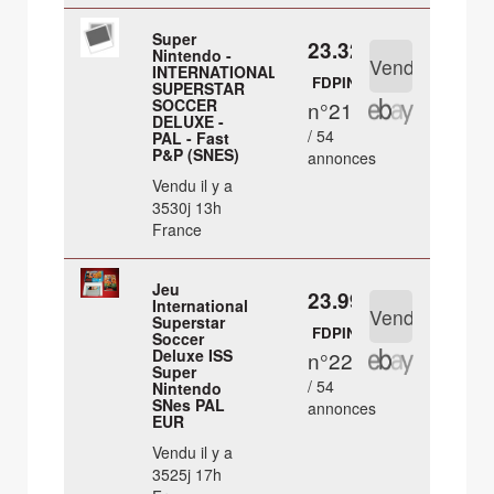
Super
23.32 €
Nintendo -
INTERNATIONAL
FDPIN
SUPERSTAR
SOCCER
n°21
DELUXE -
/ 54
PAL - Fast
P&P (SNES)
annonces
Vendu il y a
3530j 13h
France
Jeu
23.99 €
International
Superstar
FDPIN
Soccer
Deluxe ISS
n°22
Super
/ 54
Nintendo
SNes PAL
annonces
EUR
Vendu il y a
3525j 17h