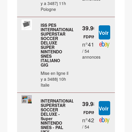
y a 3487j 11h
Pologne
ISS PES
39.96 €
INTERNATIONAL
SUPERSTAR
FDPIN
SOCCER
DELUXE
n°41
SUPER
/ 54
NINTENDO
SNES
annonces
ITALIANO
GIG
Mise en ligne il
y a 3488j 10h
Italie
INTERNATIONAL
39.98 €
SUPERSTAR
SOCCER
FDPIN
DELUXE -
Super
n°42
NINTENDO
/ 54
SNES - PAL
UKV -