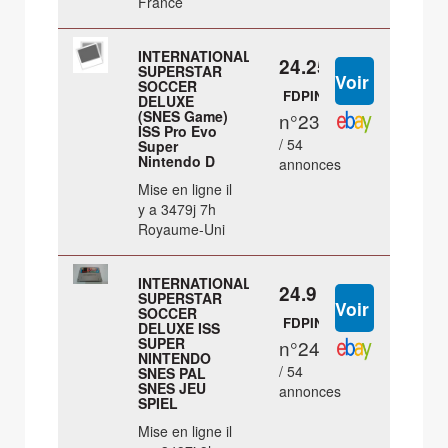
France
INTERNATIONAL
24.25 €
SUPERSTAR
SOCCER
FDPIN
DELUXE
(SNES Game)
n°23
ISS Pro Evo
/ 54
Super
Nintendo D
annonces
Mise en ligne il
y a 3479j 7h
Royaume-Uni
INTERNATIONAL
24.9 €
SUPERSTAR
SOCCER
FDPIN
DELUXE ISS
SUPER
n°24
NINTENDO
/ 54
SNES PAL
SNES JEU
annonces
SPIEL
Mise en ligne il