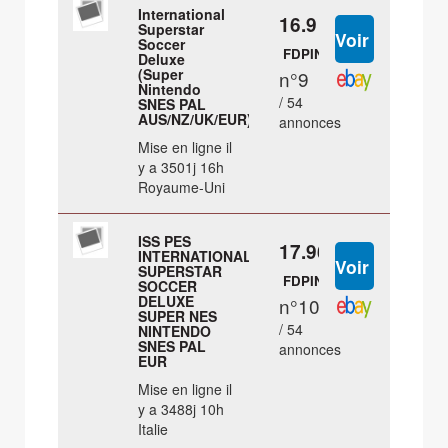
International
16.9 €
Superstar
Soccer
FDPIN
Deluxe
(Super
n°9
Nintendo
/ 54
SNES PAL
AUS/NZ/UK/EUR)
annonces
Mise en ligne il
y a 3501j 16h
Royaume-Uni
ISS PES
17.96 €
INTERNATIONAL
SUPERSTAR
FDPIN
SOCCER
DELUXE
n°10
SUPER NES
/ 54
NINTENDO
SNES PAL
annonces
EUR
Mise en ligne il
y a 3488j 10h
Italie