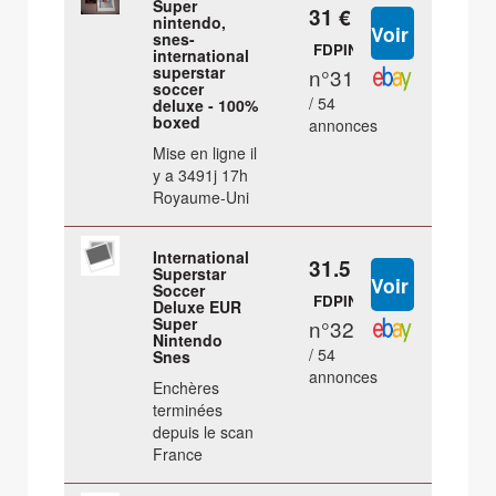
Super
31 €
nintendo,
snes-
FDPIN
international
superstar
n°31
soccer
/ 54
deluxe - 100%
boxed
annonces
Mise en ligne il
y a 3491j 17h
Royaume-Uni
International
31.5 €
Superstar
Soccer
FDPIN
Deluxe EUR
Super
n°32
Nintendo
/ 54
Snes
annonces
Enchères
terminées
depuis le scan
France