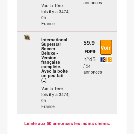
annonces
Vue la 1ère
fois il y a 3474j
0h
France
International
59.9 €
Superstar
Soccer
FDPIN
Deluxe -
Version
n°45
française
/ 54
complète.
Avec la boite
annonces
un peu fati
(..)
Vue la 1ère
fois il y a 3474j
0h
France
Limité aux 50 annonces les moins chères.