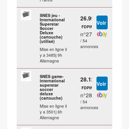
SNES jeu -
26.99 €
International
Superstar
FDPIN
Soccer
Deluxe
n°27
(cartouche)
/ 54
(utilisé)
annonces
Mise en ligne il
y a 3485j 9h
Allemagne
SNES game-
28.12 €
international
superstar
FDPIN
soccer
deluxe
n°28
(cartouche)
/ 54
Mise en ligne il
annonces
y a 3501j 6h
Allemagne