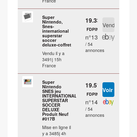
France
Super
19.33 €
Nintendo,
Snes-
FDPIN
international
superstar
n°13
soccer
/ 54
deluxe-coffret
annonces
Vendu il y a
3491j 15h
France
Super
19.51 €
Nintendo
SNES jeu
FDPIN
INTERNATIONAL
SUPERSTAR
n°14
SOCCER
/ 54
DELUXE
Produit Neuf
annonces
#017B
Mise en ligne il
y a 3485j 4h