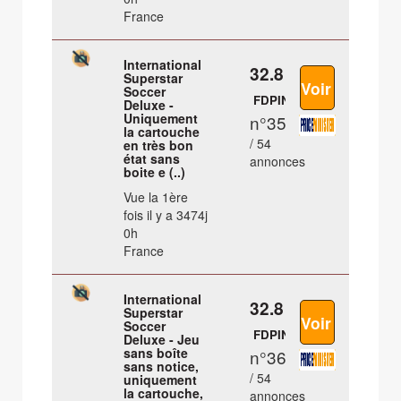
France
International
32.8 €
Superstar
Soccer
FDPIN
Deluxe -
Uniquement
n°35
la cartouche
/ 54
en très bon
état sans
annonces
boite e (..)
Vue la 1ère
fois il y a 3474j
0h
France
International
32.8 €
Superstar
Soccer
FDPIN
Deluxe - Jeu
sans boîte
n°36
sans notice,
/ 54
uniquement
la cartouche,
annonces