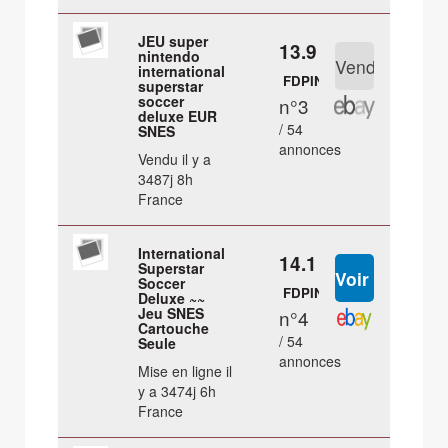
JEU super
13.9 €
nintendo
international
FDPIN
superstar
soccer
n°3
deluxe EUR
/ 54
SNES
annonces
Vendu il y a
3487j 8h
France
International
14.1 €
Superstar
Soccer
FDPIN
Deluxe ~~
Jeu SNES
n°4
Cartouche
/ 54
Seule
annonces
Mise en ligne il
y a 3474j 6h
France