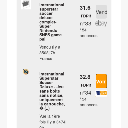
International
31.64 €
superstar
soccer
FDPIN
deluxe-
complet-
n°33
Super
/ 54
Nintendo
SNES game
annonces
pal
Vendu il y a
3508j 7h
France
International
32.8 €
Superstar
Soccer
FDPIN
Deluxe - Jeu
sans boîte
n°34
sans notice,
/ 54
uniquement
la cartouche,
annonces
� (..)
Vue la 1ère
fois il y a 3474j
0h