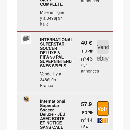
annonces
COMPLETE
Mise en ligne il
y a 3496j 9h
Italie
INTERNATIONAL
40 €
SUPERSTAR
SOCCER
FDPIN
DELUXE &
FIFA 98 PAL
n°43
SUPERNINTENDO
/ 54
SNES SPIELS
annonces
Vendu il y a
3486j 9h
France
International
57.9 €
Superstar
Soccer
FDPIN
Deluxe - JEU
AVEC BOITE
n°44
ET NOTICE
/ 54
SANS CALE