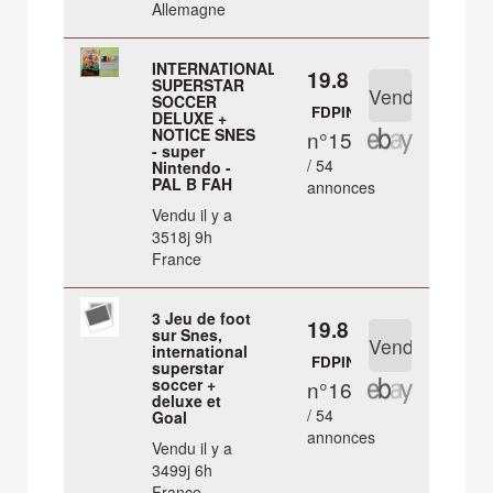
Allemagne
INTERNATIONAL
19.8 €
SUPERSTAR
SOCCER
FDPIN
DELUXE +
NOTICE SNES
n°15
- super
/ 54
Nintendo -
PAL B FAH
annonces
Vendu il y a
3518j 9h
France
3 Jeu de foot
19.8 €
sur Snes,
international
FDPIN
superstar
soccer +
n°16
deluxe et
/ 54
Goal
annonces
Vendu il y a
3499j 6h
France