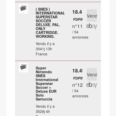
( SNES )
18.4 €
INTERNATIONAL
SUPERSTAR
FDPIN
SOCCER
DELUXE. PAL.
n°11
ONLY
/ 54
CARTRIDGE.
WORKING.
annonces
Vendu il y a
3541j 13h
France
Super
18.49 €
Nintendo
SNES
FDPIN
International
Superstar
n°12
Soccer +
/ 54
Deluxe EUR
Solo
annonces
Sartuccia
Vendu il y a
3529j 4h