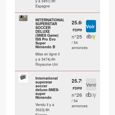
y a 3497j 9h
Espagne
INTERNATIONAL
25.66 €
SUPERSTAR
SOCCER
FDPIN
DELUXE
(SNES Game)
n°25
ISS Pro Evo
/ 54
Super
Nintendo B
annonces
Mise en ligne il
y a 3474j 6h
Royaume-Uni
International
25.79 €
superstar
soccer
FDPIN
deluxe-SNES-
super
n°26
Nintendo
/ 54
Vendu il y a
annonces
3523j 8h
France