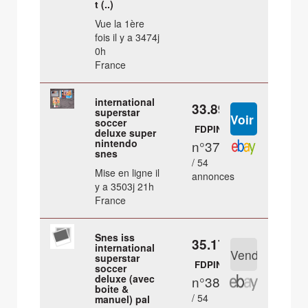
t (..)
Vue la 1ère
fois il y a 3474j
0h
France
international
33.89 €
superstar
soccer
FDPIN
deluxe super
nintendo
n°37
snes
/ 54
Mise en ligne il
annonces
y a 3503j 21h
France
Snes iss
35.17 €
international
superstar
FDPIN
soccer
deluxe (avec
n°38
boite &
/ 54
manuel) pal