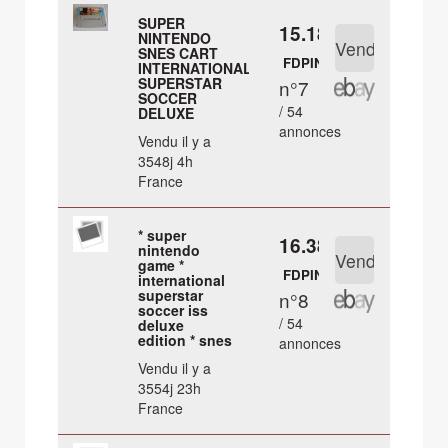
SUPER
15.18 €
NINTENDO
SNES CART
FDPIN
INTERNATIONAL
SUPERSTAR
n°7
SOCCER
/ 54
DELUXE
annonces
Vendu il y a
3548j 4h
France
* super
16.38 €
nintendo
game *
FDPIN
international
superstar
n°8
soccer iss
/ 54
deluxe
edition * snes
annonces
Vendu il y a
3554j 23h
France