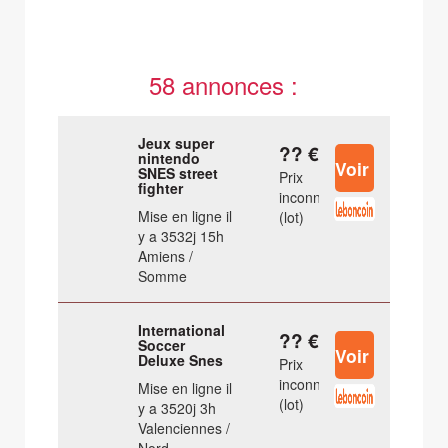
58 annonces :
Jeux super
?? €
nintendo
SNES street
Prix
fighter
inconnu
Mise en ligne il
(lot)
y a 3532j 15h
Amiens /
Somme
International
?? €
Soccer
Deluxe Snes
Prix
inconnu
Mise en ligne il
(lot)
y a 3520j 3h
Valenciennes /