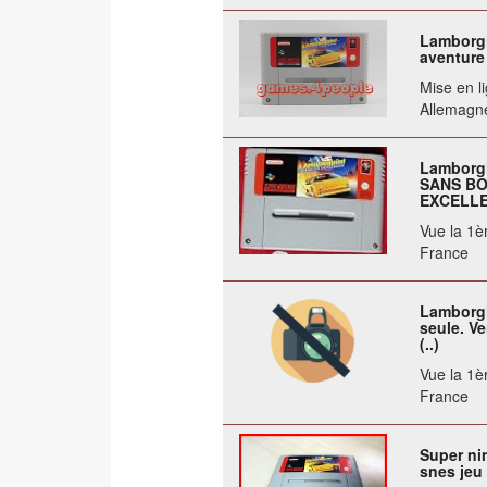
Lamborgh
aventure
Mise en li
Allemagn
Lamborgh
SANS BO
EXCELLEN
Vue la 1èr
France
Lamborgh
seule. V
(..)
Vue la 1èr
France
Super ni
snes jeu