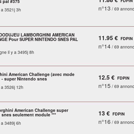
FDPIN
 pal #375
n°13
/ 69 annon
y a 3521j 3h
DODUJEU LAMBORGHINI AMERICAN
11.95 €
FDPIN
GE Pour SUPER NINTENDO SNES PAL
n°14
/ 69 annon
gne il y a 3495j 8h
ini American Challenge (avec mode
12.5 €
FDPIN
) - super Nintendo snes
n°15
/ 69 annon
y a 3526j 12h
orghini American Challenge super
13 €
FDPIN
 snes seulement module ***
n°16
/ 69 annon
y a 3489j 6h