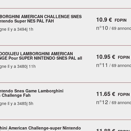
BORGHINI AMERICAN CHALLENGE SNES
10.9 €
FDPIN
ntendo Super NES PAL FAH
n°10
/ 69 annon
gne il y a 3494j 1h
DODUJEU LAMBORGHINI AMERICAN
10.95 €
FDPIN
GE Pour SUPER NINTENDO SNES PAL all
n°11
/ 69 annon
gne il y a 3480j 11h
ntendo Snes Game Lamborghini
11.65 €
FDPIN
 Challenge Fah
n°12
/ 69 annon
gne il y a 3485j 5h
ini American Challenge-super Nintendo
11.88 €