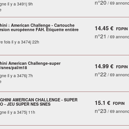
n°20
/ 69 annon
gne il y a 3491j 9h
e
ini : American Challenge - Cartouche
14.45 €
FDPIN
ersion européenne FAH. Etiquette entière
n°21
/ 69 annon
e fois il y a 3474j 22h
ini American Challenge-super
14.99 €
FDPIN
/snes/pal/m18
n°22
/ 69 annon
gne il y a 3476j 7h
e
HINI AMERICAN CHALLENGE - SUPER
15.1 €
FDPIN
O - JEU SUPER NES SNES
n°23
/ 69 annon
gne il y a 3475j 11h