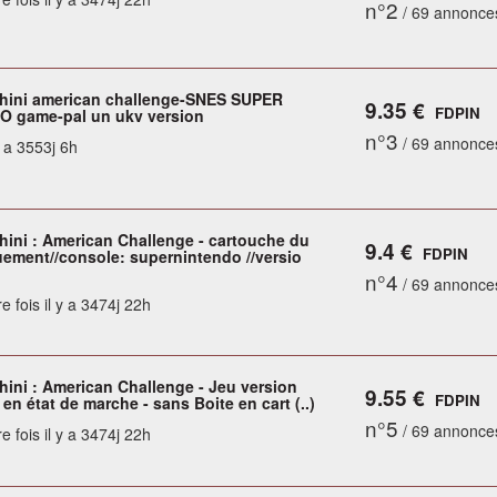
n°2
/ 69 annonce
ini american challenge-SNES SUPER
9.35 €
FDPIN
 game-pal un ukv version
n°3
/ 69 annonce
y a 3553j 6h
ini : American Challenge - cartouche du
9.4 €
FDPIN
uement//console: supernintendo //versio
n°4
/ 69 annonce
e fois il y a 3474j 22h
ini : American Challenge - Jeu version
9.55 €
FDPIN
en état de marche - sans Boite en cart (..)
n°5
/ 69 annonce
e fois il y a 3474j 22h