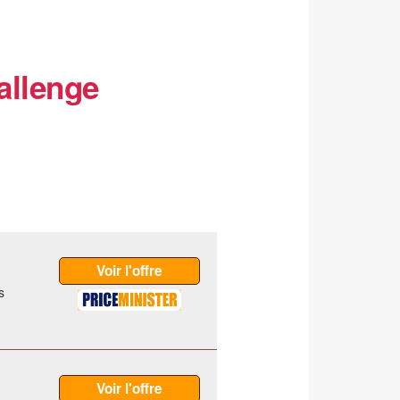
allenge
s