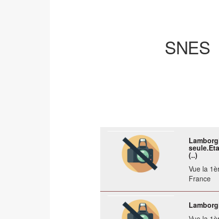
SNE
Lamborgh
seule.Eta
(..)
Vue la 1èr
France
Lamborgh
Vue la 1èr