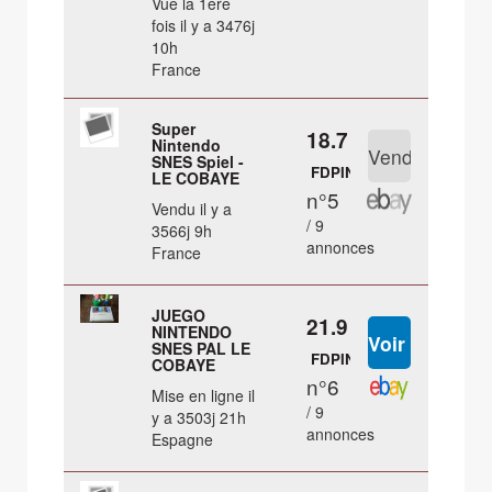
Vue la 1ère
fois il y a 3476j
10h
France
Super
18.7 €
Nintendo
SNES Spiel -
FDPIN
LE COBAYE
n°5
Vendu il y a
/ 9
3566j 9h
annonces
France
JUEGO
21.9 €
NINTENDO
SNES PAL LE
FDPIN
COBAYE
n°6
Mise en ligne il
/ 9
y a 3503j 21h
annonces
Espagne