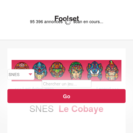
Foolset
95 396 annonces
scan en cours...
<<< Last Action Hero
Legend >>>
SNES
Le Cobaye