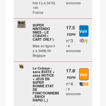
fois il y a 3476j
annonces
10h
France
SUPER
17.5 €
NINTENDO
SNES - LE
FDPIN
COBAYE (
CART ONLY )
n°3
Mise en ligne il
/ 9
y a 3488j 5h
annonces
Belgique
Le Cobaye -
17.89 €
sans BOITE +
sans NOTICE
FDPIN
+ JEUX EN
SUPER
n°4
BONNE ETAT
/ 9
DE
FONCTIONNEMENT
annonces
, ENVOI
RAPID (..)