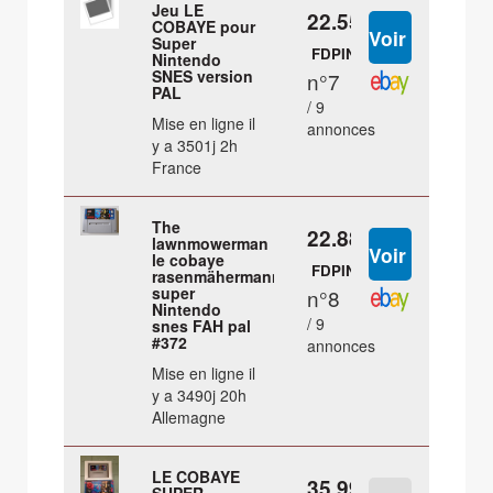
Jeu LE
22.55 €
COBAYE pour
Super
FDPIN
Nintendo
SNES version
n°7
PAL
/ 9
Mise en ligne il
annonces
y a 3501j 2h
France
The
22.88 €
lawnmowerman
le cobaye
FDPIN
rasenmähermann-
super
n°8
Nintendo
/ 9
snes FAH pal
#372
annonces
Mise en ligne il
y a 3490j 20h
Allemagne
LE COBAYE
35.99 €