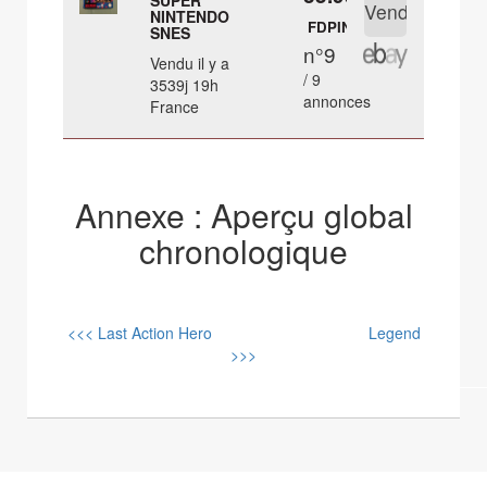
SUPER
NINTENDO
FDPIN
SNES
n°9
Vendu il y a
/ 9
3539j 19h
annonces
France
Annexe : Aperçu global
chronologique
<<< Last Action Hero
Legend
>>>