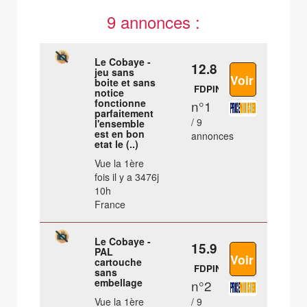
9 annonces :
Le Cobaye -
12.8 €
jeu sans
boite et sans
FDPIN
notice
fonctionne
n°1
parfaitement
/ 9
l'ensemble
est en bon
annonces
etat le (..)
Vue la 1ère
fois il y a 3476j
10h
France
Le Cobaye -
15.9 €
PAL
cartouche
FDPIN
sans
embellage
n°2
Vue la 1ère
/ 9