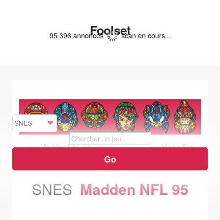
Foolset
95 396 annonces
scan en cours...
<<< Madden NFL 94
Magic Boy
>>>
SNES
Madden NFL 95