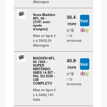
Allemagne
Snes-Madden
38.45 €
NFL 95 -
(OVP, avec
FDPIN
mode
d'emploi)
n°8
Mise en ligne il
/ 12
y a 3503j 2h
annonces
Allemagne
MADDEN NFL
40.96 €
95 1995 -
SUPER
FDPIN
NINTENDO
SNES 16 BIT -
n°9
PAL EU EUR -
/ 12
CIB
COMPLETO
annonces
Mise en ligne il
y a 3486j 15h
Italie