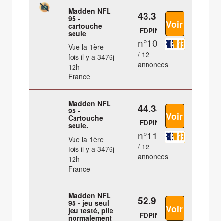
Madden NFL
43.3 €
95 -
cartouche
FDPIN
seule
n°10
Vue la 1ère
/ 12
fois il y a 3476j
annonces
12h
France
Madden NFL
44.35 €
95 -
Cartouche
FDPIN
seule.
n°11
Vue la 1ère
/ 12
fois il y a 3476j
annonces
12h
France
Madden NFL
52.9 €
95 - jeu seul
jeu testé, pile
FDPIN
normalement