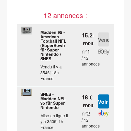
12 annonces :
Madden 95 -
15.25 €
American
Football NFL
FDPIN
(SuperBowl)
für Super
n°1
Nintendo /
/ 12
SNES
annonces
Vendu il y a
3546j 18h
France
SNES -
18 €
Madden NFL
95 für Super
FDPIN
Nintendo
n°2
Mise en ligne il
/ 12
y a 3505j 1h
annonces
France