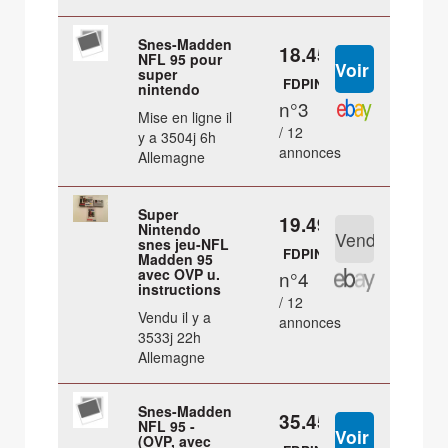
Snes-Madden
18.45 €
NFL 95 pour
super
FDPIN
nintendo
n°3
Mise en ligne il
/ 12
y a 3504j 6h
annonces
Allemagne
Super
19.49 €
Nintendo
snes jeu-NFL
FDPIN
Madden 95
avec OVP u.
n°4
instructions
/ 12
Vendu il y a
annonces
3533j 22h
Allemagne
Snes-Madden
35.45 €
NFL 95 -
(OVP, avec