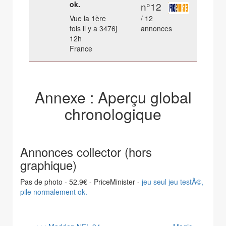
ok.
n°12
Vue la 1ère
/ 12
fois il y a 3476j
annonces
12h
France
Annexe : Aperçu global
chronologique
Annonces collector (hors
graphique)
Pas de photo - 52.9€ - PriceMinister -
jeu seul jeu testÃ©,
pile normalement ok.