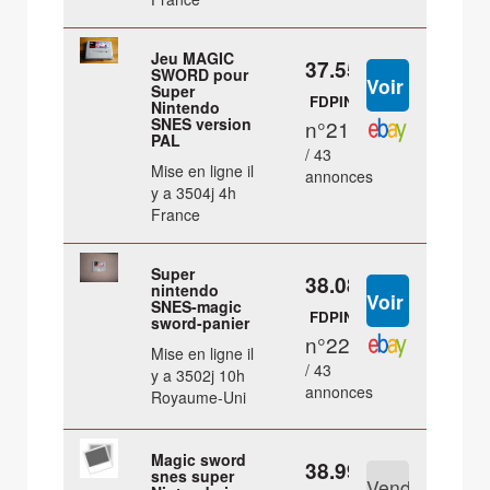
Jeu MAGIC
37.55 €
SWORD pour
Super
FDPIN
Nintendo
SNES version
n°21
PAL
/ 43
Mise en ligne il
annonces
y a 3504j 4h
France
Super
38.08 €
nintendo
SNES-magic
FDPIN
sword-panier
n°22
Mise en ligne il
/ 43
y a 3502j 10h
annonces
Royaume-Uni
Magic sword
38.99 €
snes super