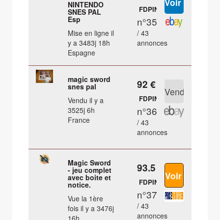
NINTENDO
FDPIN
SNES PAL
Esp
n°35
Mise en ligne il
/ 43
y a 3483j 18h
annonces
Espagne
magic sword
92 €
snes pal
FDPIN
Vendu il y a
n°36
3525j 6h
France
/ 43
annonces
Magic Sword
93.5 €
- jeu complet
avec boite et
FDPIN
notice.
n°37
Vue la 1ère
/ 43
fois il y a 3476j
annonces
16h