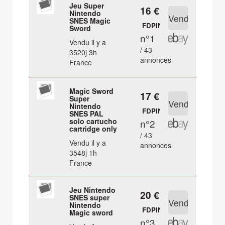
Jeu Super
16 €
Nintendo
SNES Magic
FDPIN
Sword
n°1
Vendu il y a
/ 43
3520j 3h
annonces
France
Magic Sword
17 €
Super
Nintendo
FDPIN
SNES PAL
solo cartucho
n°2
cartridge only
/ 43
Vendu il y a
annonces
3548j 1h
France
Jeu Nintendo
20 €
SNES super
Nintendo
FDPIN
Magic sword
n°3