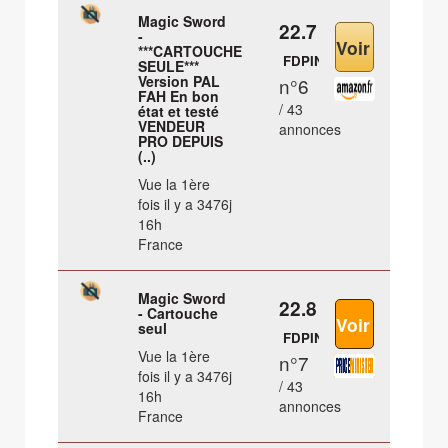
Magic Sword
22.7 €
-
***CARTOUCHE
FDPIN
SEULE***
Version PAL
n°6
FAH En bon
/ 43
état et testé
VENDEUR
annonces
PRO DEPUIS
(..)
Vue la 1ère
fois il y a 3476j
16h
France
Magic Sword
22.8 €
- Cartouche
seul
FDPIN
Vue la 1ère
n°7
fois il y a 3476j
/ 43
16h
annonces
France