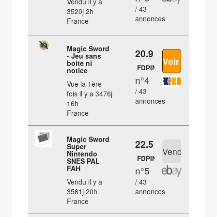
Vendu il y a
/ 43
3520j 2h
annonces
France
Magic Sword
20.9 €
- Jeu sans
boite ni
FDPIN
notice
n°4
Vue la 1ère
/ 43
fois il y a 3476j
annonces
16h
France
Magic Sword
22.5 €
Super
Nintendo
FDPIN
SNES PAL
FAH
n°5
Vendu il y a
/ 43
3561j 20h
annonces
France