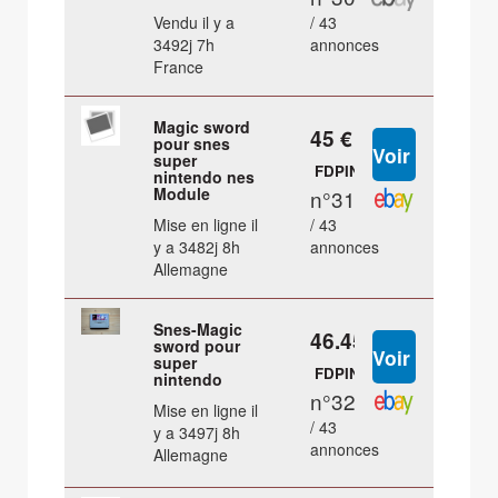
Vendu il y a
/ 43
3492j 7h
annonces
France
Magic sword
45 €
pour snes
super
FDPIN
nintendo nes
Module
n°31
Mise en ligne il
/ 43
y a 3482j 8h
annonces
Allemagne
Snes-Magic
46.45 €
sword pour
super
FDPIN
nintendo
n°32
Mise en ligne il
/ 43
y a 3497j 8h
annonces
Allemagne