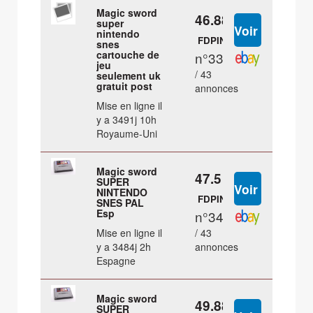
Magic sword
46.88 €
super
nintendo
FDPIN
snes
cartouche de
n°33
jeu
/ 43
seulement uk
gratuit post
annonces
Mise en ligne il
y a 3491j 10h
Royaume-Uni
Magic sword
47.5 €
SUPER
NINTENDO
FDPIN
SNES PAL
Esp
n°34
Mise en ligne il
/ 43
y a 3484j 2h
annonces
Espagne
Magic sword
49.88 €
SUPER