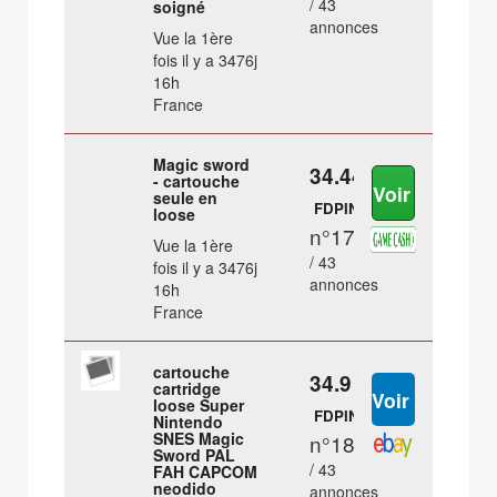
/ 43
soigné
annonces
Vue la 1ère
fois il y a 3476j
16h
France
Magic sword
34.44 €
- cartouche
seule en
FDPIN
loose
n°17
Vue la 1ère
/ 43
fois il y a 3476j
annonces
16h
France
cartouche
34.9 €
cartridge
loose Super
FDPIN
Nintendo
SNES Magic
n°18
Sword PAL
/ 43
FAH CAPCOM
neodido
annonces