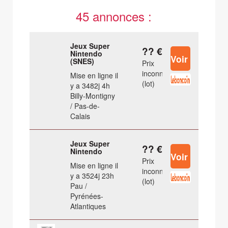
45 annonces :
Jeux Super
?? €
Nintendo
(SNES)
Prix
inconnu
Mise en ligne il
(lot)
y a 3482j 4h
Billy-Montigny
/ Pas-de-
Calais
Jeux Super
?? €
Nintendo
Prix
Mise en ligne il
inconnu
y a 3524j 23h
(lot)
Pau /
Pyrénées-
Atlantiques