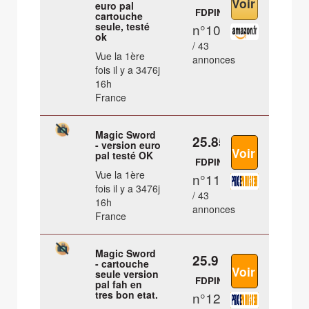
euro pal
FDPIN
cartouche
seule, testé
n°10
ok
/ 43
Vue la 1ère
annonces
fois il y a 3476j
16h
France
Magic Sword
25.85 €
- version euro
pal testé OK
FDPIN
Vue la 1ère
n°11
fois il y a 3476j
/ 43
16h
annonces
France
Magic Sword
25.9 €
- cartouche
seule version
FDPIN
pal fah en
tres bon etat.
n°12