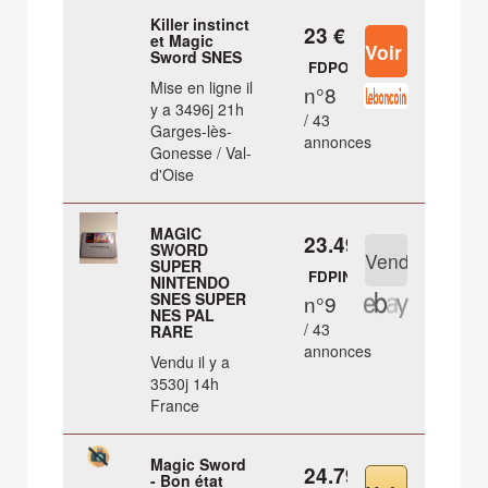
Killer instinct
23 €
et Magic
Sword SNES
FDPOUT
Mise en ligne il
n°8
y a 3496j 21h
/ 43
Garges-lès-
annonces
Gonesse / Val-
d'Oise
MAGIC
23.49 €
SWORD
SUPER
FDPIN
NINTENDO
SNES SUPER
n°9
NES PAL
/ 43
RARE
annonces
Vendu il y a
3530j 14h
France
Magic Sword
24.79 €
- Bon état