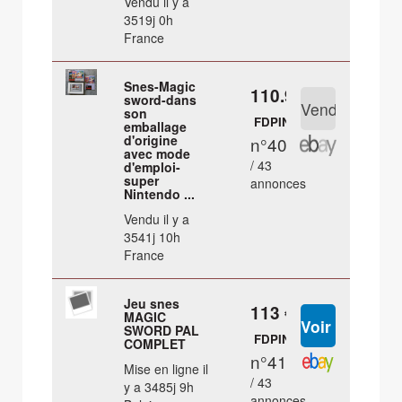
Vendu il y a
3519j 0h
France
Snes-Magic
110.9 €
sword-dans
son
FDPIN
emballage
d'origine
n°40
avec mode
/ 43
d'emploi-
super
annonces
Nintendo ...
Vendu il y a
3541j 10h
France
Jeu snes
113 €
MAGIC
SWORD PAL
FDPIN
COMPLET
n°41
Mise en ligne il
/ 43
y a 3485j 9h
annonces