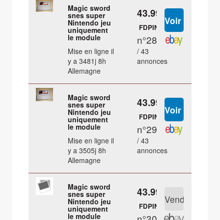
Magic sword
43.99 €
snes super
Nintendo jeu
FDPIN
uniquement
le module
n°28
Mise en ligne il
/ 43
y a 3481j 8h
annonces
Allemagne
Magic sword
43.99 €
snes super
Nintendo jeu
FDPIN
uniquement
le module
n°29
Mise en ligne il
/ 43
y a 3505j 8h
annonces
Allemagne
Magic sword
43.99 €
snes super
Nintendo jeu
FDPIN
uniquement
le module
n°30