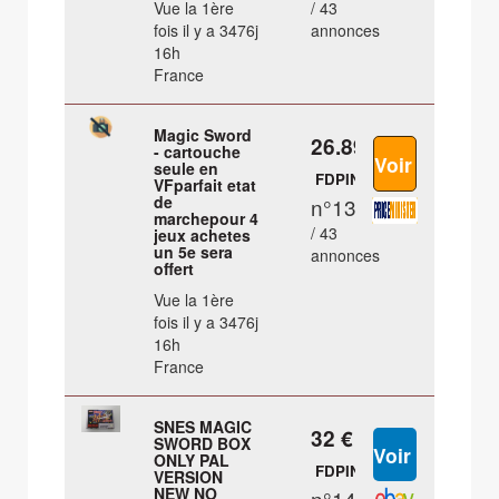
Vue la 1ère
/ 43
fois il y a 3476j
annonces
16h
France
Magic Sword
26.89 €
- cartouche
seule en
FDPIN
VFparfait etat
de
n°13
marchepour 4
/ 43
jeux achetes
un 5e sera
annonces
offert
Vue la 1ère
fois il y a 3476j
16h
France
SNES MAGIC
32 €
SWORD BOX
ONLY PAL
FDPIN
VERSION
NEW NO
n°14