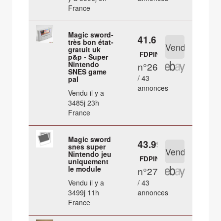
France
Magic sword-
41.6 €
très bon état-
gratuit uk
FDPIN
p&p - Super
Nintendo
n°26
SNES game
/ 43
pal
annonces
Vendu il y a
3485j 23h
France
Magic sword
43.99 €
snes super
Nintendo jeu
FDPIN
uniquement
le module
n°27
Vendu il y a
/ 43
3499j 11h
annonces
France