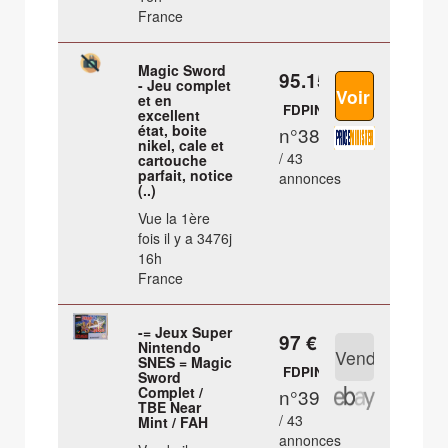
France
Magic Sword
95.15 €
- Jeu complet
et en
FDPIN
excellent
état, boite
n°38
nikel, cale et
/ 43
cartouche
parfait, notice
annonces
(..)
Vue la 1ère
fois il y a 3476j
16h
France
-= Jeux Super
97 €
Nintendo
SNES = Magic
FDPIN
Sword
Complet /
n°39
TBE Near
/ 43
Mint / FAH
annonces