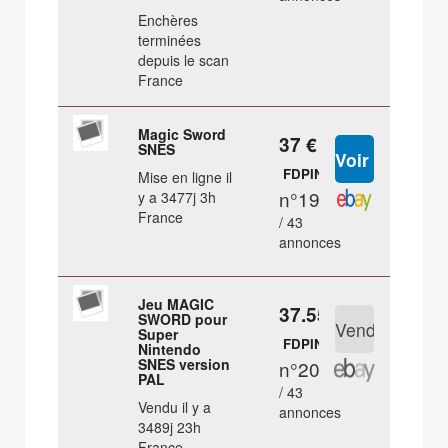
Enchères
terminées
depuis le scan
France
Magic Sword
37 €
SNES
FDPIN
Mise en ligne il
n°19
y a 3477j 3h
France
/ 43
annonces
Jeu MAGIC
37.55 €
SWORD pour
Super
FDPIN
Nintendo
SNES version
n°20
PAL
/ 43
Vendu il y a
annonces
3489j 23h
France