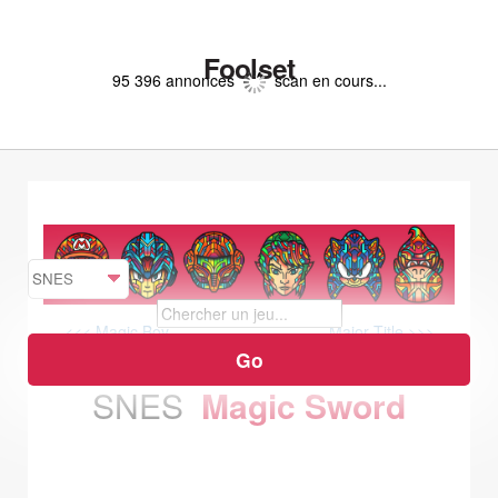
Foolset
95 396 annonces
scan en cours...
<<< Magic Boy
Major Title >>>
SNES
Magic Sword