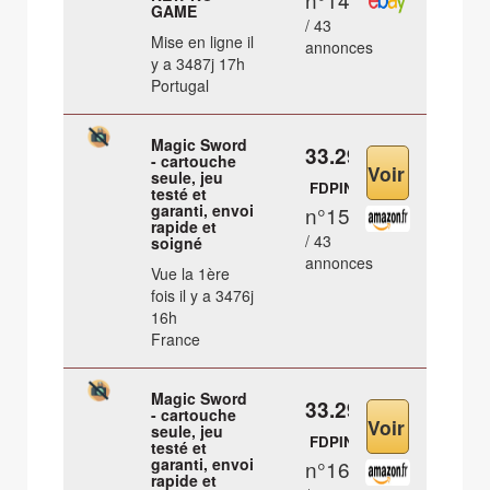
GAME
/ 43
Mise en ligne il
annonces
y a 3487j 17h
Portugal
Magic Sword
33.29 €
- cartouche
seule, jeu
FDPIN
testé et
garanti, envoi
n°15
rapide et
/ 43
soigné
annonces
Vue la 1ère
fois il y a 3476j
16h
France
Magic Sword
33.29 €
- cartouche
seule, jeu
FDPIN
testé et
garanti, envoi
n°16
rapide et