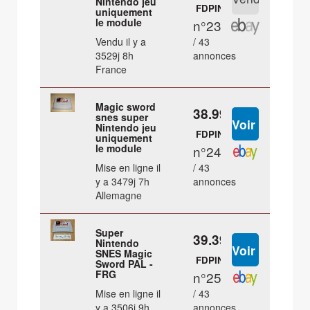
Nintendo jeu
FDPIN
uniquement
le module
n°23
Vendu il y a
/ 43
3529j 8h
annonces
France
Magic sword
38.99 €
snes super
Nintendo jeu
FDPIN
uniquement
le module
n°24
Mise en ligne il
/ 43
y a 3479j 7h
annonces
Allemagne
Super
39.39 €
Nintendo
SNES Magic
FDPIN
Sword PAL -
FRG
n°25
Mise en ligne il
/ 43
y a 3506j 9h
annonces