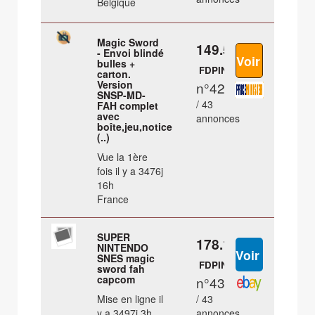
Belgique
Magic Sword
149.5 €
- Envoi blindé
bulles +
FDPIN
carton.
Version
n°42
SNSP-MD-
/ 43
FAH complet
avec
annonces
boîte,jeu,notice
(..)
Vue la 1ère
fois il y a 3476j
16h
France
SUPER
178.17 €
NINTENDO
SNES magic
FDPIN
sword fah
capcom
n°43
Mise en ligne il
/ 43
y a 3497j 3h
annonces