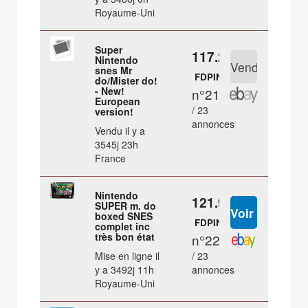
Royaume-Uni
Super
117.24 €
Nintendo
snes Mr
FDPIN
do/Mister do!
- New!
n°21
European
/ 23
version!
annonces
Vendu il y a
3545j 23h
France
Nintendo
121.9 €
SUPER m. do
boxed SNES
FDPIN
complet inc
très bon état
n°22
Mise en ligne il
/ 23
y a 3492j 11h
annonces
Royaume-Uni