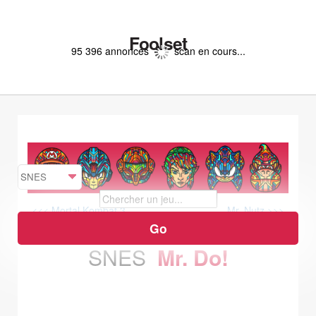
Foolset
95 396 annonces
scan en cours...
<<< Mortal Kombat 3
Mr. Nutz >>>
SNES
Mr. Do!