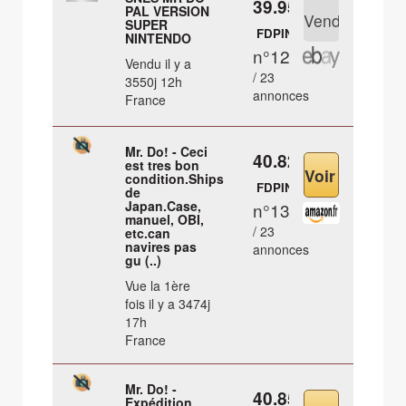
39.95 €
PAL VERSION
SUPER
FDPIN
NINTENDO
n°12
Vendu il y a
/ 23
3550j 12h
annonces
France
Mr. Do! - Ceci
40.82 €
est tres bon
condition.Ships
FDPIN
de
Japan.Case,
n°13
manuel, OBI,
/ 23
etc.can
navires pas
annonces
gu (..)
Vue la 1ère
fois il y a 3474j
17h
France
Mr. Do! -
40.85 €
Expédition