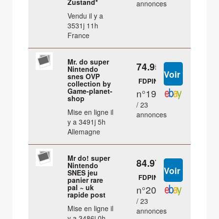
Zustand*
annonces
Vendu il y a
3531j 11h
France
Mr. do super
74.95 €
Nintendo
snes OVP
FDPIN
collection by
Game-planet-
n°19
shop
/ 23
Mise en ligne il
annonces
y a 3491j 5h
Allemagne
Mr do! super
84.97 €
Nintendo
SNES jeu
FDPIN
panier rare
pal ~ uk
n°20
rapide post
/ 23
Mise en ligne il
annonces
y a 3486j 0h