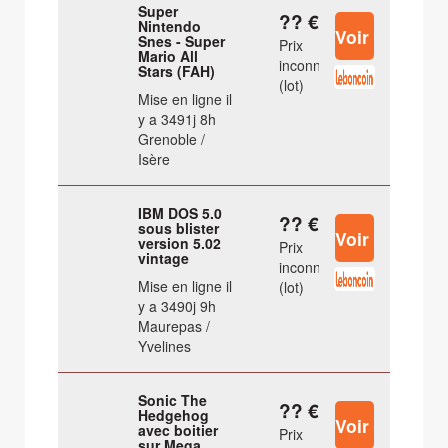
Super
?? €
Nintendo
Snes - Super
Prix
Mario All
inconnu
Stars (FAH)
(lot)
Mise en ligne il
y a 3491j 8h
Grenoble /
Isère
IBM DOS 5.0
?? €
sous blister
version 5.02
Prix
vintage
inconnu
Mise en ligne il
(lot)
y a 3490j 9h
Maurepas /
Yvelines
Sonic The
?? €
Hedgehog
avec boitier
Prix
sur Mega