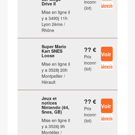
inconnu
Drive II
(lot)
Mise en ligne il
y a 3490j 11h
Lyon 2ème /
Rhône
Super Mario
?? €
Kart SNES
Loose
Prix
inconnu
Mise en ligne il
(lot)
y a 3528j 20h
Montpellier /
Hérault
Jeux et
?? €
notices
Nintendo (64,
Prix
Snes, GB)
inconnu
Mise en ligne il
(lot)
y a 3526j 9h
Montélier /