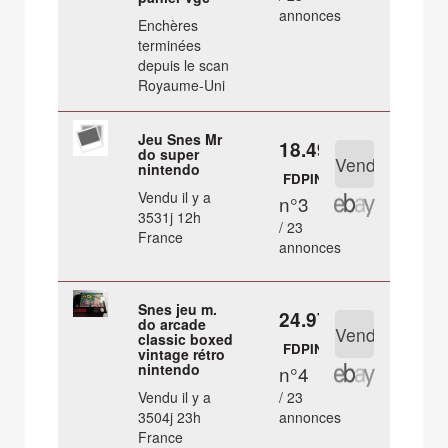
annonces
Enchères
terminées
depuis le scan
Royaume-Uni
Jeu Snes Mr
18.49 €
do super
nintendo
FDPIN
Vendu il y a
n°3
3531j 12h
/ 23
France
annonces
Snes jeu m.
24.97 €
do arcade
classic boxed
FDPIN
vintage rétro
nintendo
n°4
Vendu il y a
/ 23
3504j 23h
annonces
France