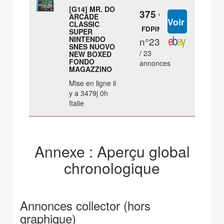
[G14] MR. DO
375 €
ARCADE
CLASSIC
FDPIN
SUPER
NINTENDO
n°23
SNES NUOVO
/ 23
NEW BOXED
FONDO
annonces
MAGAZZINO
Mise en ligne il
y a 3479j 0h
Italie
Annexe : Aperçu global
chronologique
Annonces collector (hors
graphique)