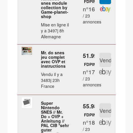
FDPIN
snes module
collection by
n°16
Game-planet-
/ 23
shop
annonces
Mise en ligne il
y a 3497j 8h
Allemagne
Mr. do snes
51.99 €
jeu complet
avec OVP et
FDPIN
instructions
n°17
Vendu il y a
/ 23
3483j 23h
annonces
France
Super
55.98 €
Nintendo
SNES // Mr.
FDPIN
Do + OVP +
Anleitung //
n°18
PAL CIB *sehr
/ 23
guter