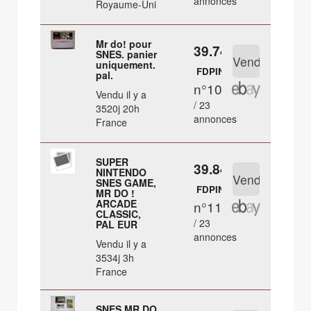
annonces
Royaume-Uni
Mr do! pour
39.74 €
SNES. panier
uniquement.
FDPIN
pal.
n°10
Vendu il y a
/ 23
3520j 20h
annonces
France
SUPER
39.84 €
NINTENDO
SNES GAME,
FDPIN
MR DO !
ARCADE
n°11
CLASSIC,
/ 23
PAL EUR
annonces
Vendu il y a
3534j 3h
France
SNES MR DO