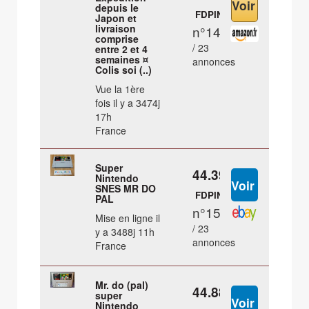
depuis le
FDPIN
Japon et
livraison
n°14
comprise
/ 23
entre 2 et 4
semaines ¤
annonces
Colis soi (..)
Vue la 1ère
fois il y a 3474j
17h
France
Super
44.39 €
Nintendo
SNES MR DO
FDPIN
PAL
n°15
Mise en ligne il
/ 23
y a 3488j 11h
annonces
France
Mr. do (pal)
44.88 €
super
Nintendo