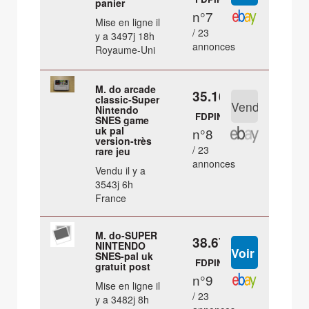
panier
n°7
Mise en ligne il
/ 23
y a 3497j 18h
annonces
Royaume-Uni
M. do arcade
35.16 €
classic-Super
Nintendo
FDPIN
SNES game
uk pal
n°8
version-très
/ 23
rare jeu
annonces
Vendu il y a
3543j 6h
France
M. do-SUPER
38.67 €
NINTENDO
SNES-pal uk
FDPIN
gratuit post
n°9
Mise en ligne il
/ 23
y a 3482j 8h