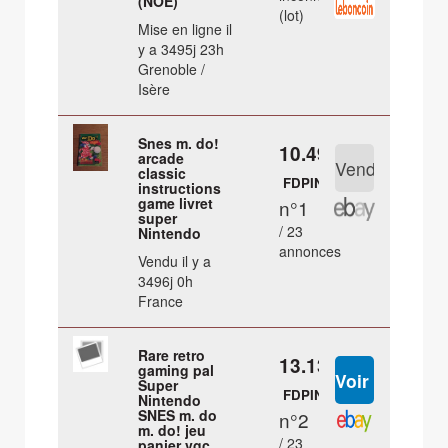
(NOE)
(lot)
Mise en ligne il
y a 3495j 23h
Grenoble /
Isère
Snes m. do!
10.49 €
arcade
classic
FDPIN
instructions
game livret
n°1
super
/ 23
Nintendo
annonces
Vendu il y a
3496j 0h
France
Rare retro
13.13 €
gaming pal
Super
FDPIN
Nintendo
SNES m. do
n°2
m. do! jeu
/ 23
panier vgc