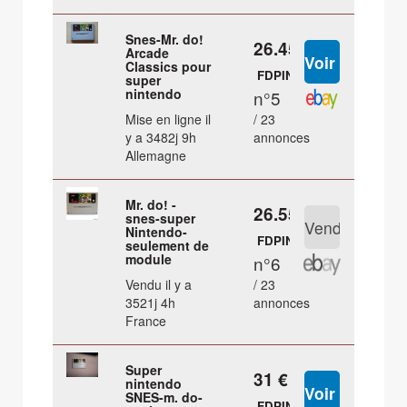
Snes-Mr. do!
26.45 €
Arcade
Classics pour
FDPIN
super
nintendo
n°5
Mise en ligne il
/ 23
y a 3482j 9h
annonces
Allemagne
Mr. do! -
26.55 €
snes-super
Nintendo-
FDPIN
seulement de
module
n°6
Vendu il y a
/ 23
3521j 4h
annonces
France
Super
31 €
nintendo
SNES-m. do-
FDPIN