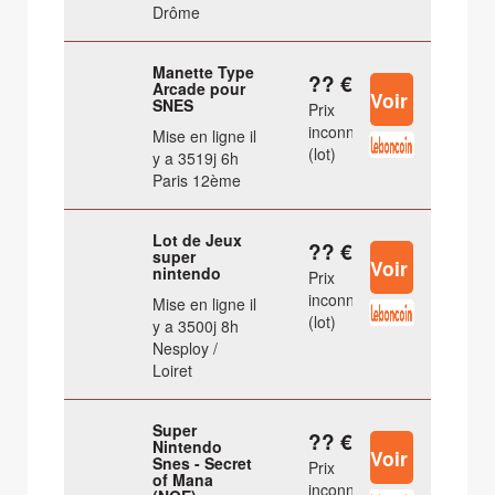
Drôme
Manette Type
?? €
Arcade pour
SNES
Prix
inconnu
Mise en ligne il
(lot)
y a 3519j 6h
Paris 12ème
Lot de Jeux
?? €
super
nintendo
Prix
inconnu
Mise en ligne il
(lot)
y a 3500j 8h
Nesploy /
Loiret
Super
?? €
Nintendo
Snes - Secret
Prix
of Mana
inconnu