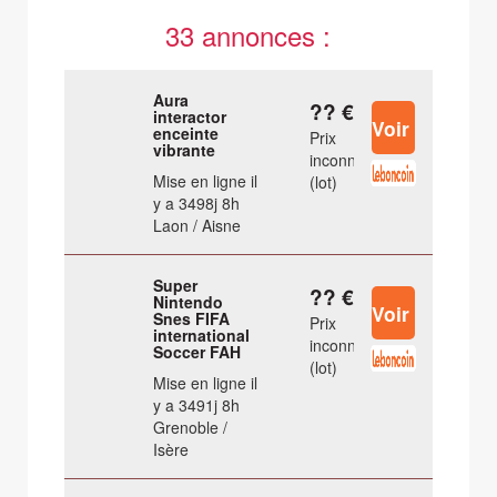
33 annonces :
Aura
?? €
interactor
enceinte
Prix
vibrante
inconnu
Mise en ligne il
(lot)
y a 3498j 8h
Laon / Aisne
Super
?? €
Nintendo
Snes FIFA
Prix
international
inconnu
Soccer FAH
(lot)
Mise en ligne il
y a 3491j 8h
Grenoble /
Isère