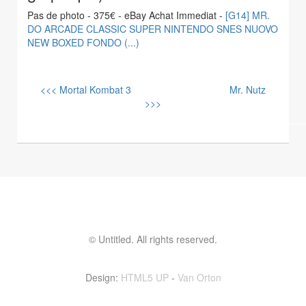
Pas de photo - 375€ - eBay Achat Immediat -
[G14] MR.
DO ARCADE CLASSIC SUPER NINTENDO SNES NUOVO
NEW BOXED FONDO (...)
<<< Mortal Kombat 3
Mr. Nutz
>>>
© Untitled. All rights reserved.
Contactez moi ! vinvin@foolset.com
Design:
HTML5 UP
-
Van Orton