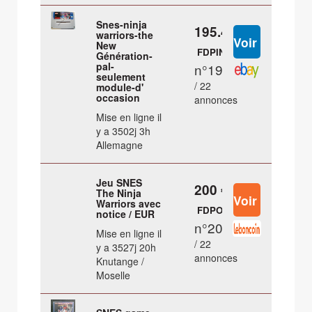
Snes-ninja
195.48 €
warriors-the
New
FDPIN
Génération-
pal-
n°19
seulement
/ 22
module-d'
occasion
annonces
Mise en ligne il
y a 3502j 3h
Allemagne
Jeu SNES
200 €
The Ninja
Warriors avec
FDPOUT
notice / EUR
n°20
Mise en ligne il
/ 22
y a 3527j 20h
annonces
Knutange /
Moselle