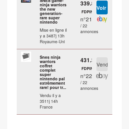
SNES game-
339.82 €
ninja warriors
the new
FDPIN
generation-
rare super
n°21
nintendo
/ 22
Mise en ligne il
annonces
y a 3487j 13h
Royaume-Uni
Snes ninja
431.31 €
warriors
coffret
FDPIN
complet
super
n°22
nintendo pal
/ 22
extrêmement
rare! pour tr...
annonces
Vendu il y a
3511j 14h
France