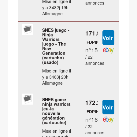
Mise en ligne il
annonces
y a 3482j 19h
Allemagne
SNES juego -
171.98 €
Ninja
Warriors
FDPIN
juego - The
New
n°15
Generation
/ 22
(cartucho)
(usado)
annonces
Mise en ligne il
y a 3483j 20h
Allemagne
SNES game-
172.29 €
ninja warriors
jeu-la
FDPIN
nouvelle
génération
n°16
(cartouche)
/ 22
Mise en ligne il
annonces