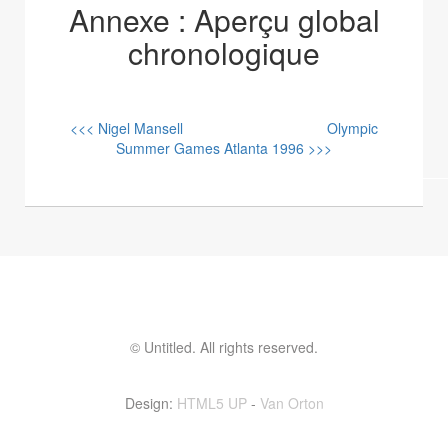
Annexe : Aperçu global
chronologique
<<< Nigel Mansell
Olympic
Summer Games Atlanta 1996 >>>
© Untitled. All rights reserved.
Contactez moi ! vinvin@foolset.com
Design:
HTML5 UP
-
Van Orton