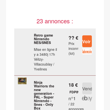
23 annonces :
Retro game
?? €
Nintendo
NES/SNES
Prix
inconnu
Mise en ligne il
(lot)
y a 3480j 17h
Vélizy-
Villacoublay /
Yvelines
Ninja
18 €
Warriors the
new
FDPIN
generation -
PAL - Super
n°1
Nintendo -
/ 22
Snes - Only
Box
annonces