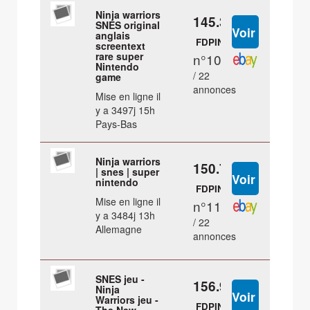
Ninja warriors
145.35 €
SNES original
anglais
FDPIN
screentext
rare super
n°10
Nintendo
/ 22
game
annonces
Mise en ligne il
y a 3497j 15h
Pays-Bas
Ninja warriors
150.7 €
| snes | super
nintendo
FDPIN
Mise en ligne il
n°11
y a 3484j 13h
/ 22
Allemagne
annonces
SNES jeu -
156.99 €
Ninja
Warriors jeu -
FDPIN