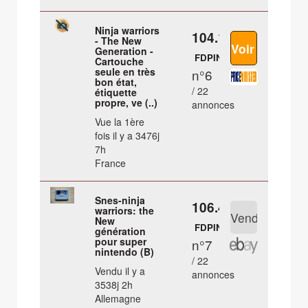
Ninja warriors
104.15 €
- The New
Generation -
FDPIN
Cartouche
seule en très
n°6
bon état,
/ 22
étiquette
propre, ve (..)
annonces
Vue la 1ère
fois il y a 3476j
7h
France
Snes-ninja
106.45 €
warriors: the
New
FDPIN
génération
pour super
n°7
nintendo (B)
/ 22
Vendu il y a
annonces
3538j 2h
Allemagne