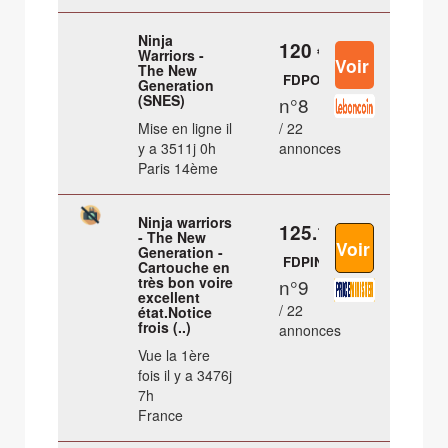
Ninja
120 €
Warriors -
The New
FDPOUT
Generation
(SNES)
n°8
Mise en ligne il
/ 22
y a 3511j 0h
annonces
Paris 14ème
Ninja warriors
125.15 €
- The New
Generation -
FDPIN
Cartouche en
très bon voire
n°9
excellent
/ 22
état.Notice
frois (..)
annonces
Vue la 1ère
fois il y a 3476j
7h
France