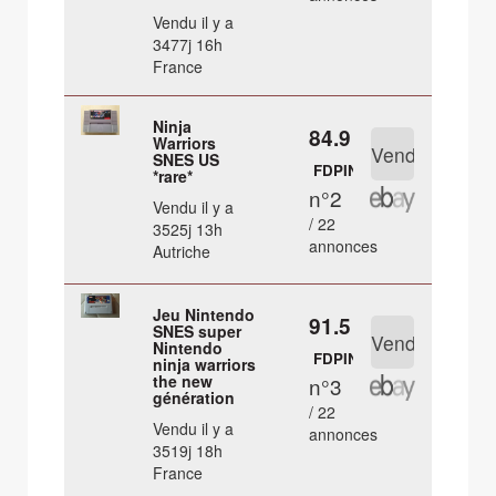
Vendu il y a
3477j 16h
France
Ninja
84.9 €
Warriors
SNES US
FDPIN
*rare*
n°2
Vendu il y a
/ 22
3525j 13h
annonces
Autriche
Jeu Nintendo
91.5 €
SNES super
Nintendo
FDPIN
ninja warriors
the new
n°3
génération
/ 22
Vendu il y a
annonces
3519j 18h
France