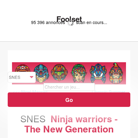
Foolset
95 396 annonces
scan en cours...
<<< Nigel Mansell
Olympic Summer
Games Atlanta 1996 >>>
SNES
Ninja warriors -
The New Generation