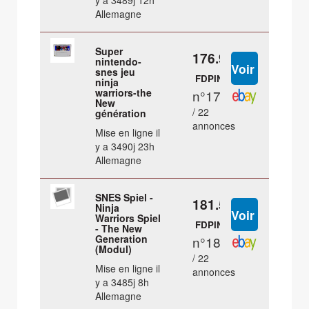
y a 3489j 12h
Allemagne
Super
176.9 €
nintendo-
snes jeu
FDPIN
ninja
warriors-the
n°17
New
/ 22
génération
annonces
Mise en ligne il
y a 3490j 23h
Allemagne
SNES Spiel -
181.54 €
Ninja
Warriors Spiel
FDPIN
- The New
Generation
n°18
(Modul)
/ 22
Mise en ligne il
annonces
y a 3485j 8h
Allemagne