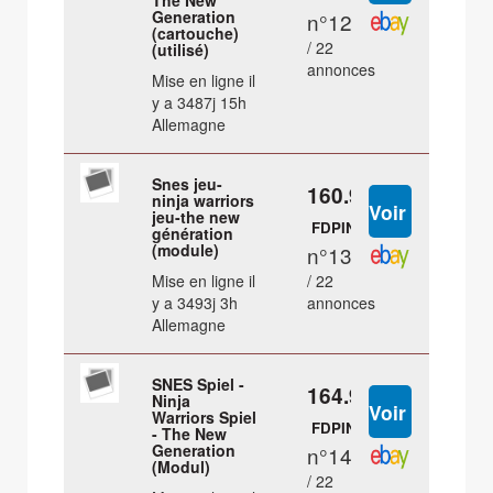
The New
Generation
n°12
(cartouche)
/ 22
(utilisé)
annonces
Mise en ligne il
y a 3487j 15h
Allemagne
Snes jeu-
160.98 €
ninja warriors
jeu-the new
FDPIN
génération
(module)
n°13
Mise en ligne il
/ 22
y a 3493j 3h
annonces
Allemagne
SNES Spiel -
164.98 €
Ninja
Warriors Spiel
FDPIN
- The New
Generation
n°14
(Modul)
/ 22