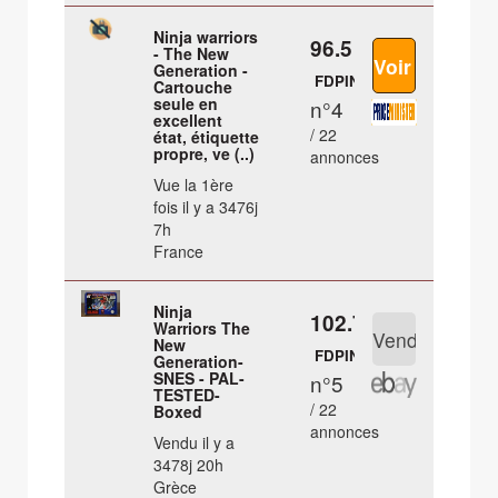
Ninja warriors
96.5 €
- The New
Generation -
FDPIN
Cartouche
seule en
n°4
excellent
/ 22
état, étiquette
propre, ve (..)
annonces
Vue la 1ère
fois il y a 3476j
7h
France
Ninja
102.75 €
Warriors The
New
FDPIN
Generation-
SNES - PAL-
n°5
TESTED-
/ 22
Boxed
annonces
Vendu il y a
3478j 20h
Grèce