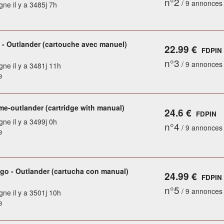
n°2
/ 9 annonces
gne il y a 3485j 7h
 - Outlander (cartouche avec manuel)
22.99 €
FDPIN
n°3
/ 9 annonces
gne il y a 3481j 11h
e
e-outlander (cartridge with manual)
24.6 €
FDPIN
gne il y a 3499j 0h
n°4
/ 9 annonces
e
go - Outlander (cartucha con manual)
24.99 €
FDPIN
n°5
/ 9 annonces
gne il y a 3501j 10h
e