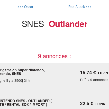
<<< Oscar
Pac-Attack >>>
SNES
Outlander
9 annonces :
r game on Super Nintendo,
15.74 €
FDPIN
tendo, SNES
n°1
/ 9 annonces
gne il y a 3500j 21h
INTENDO SNES - OUTLANDER (
22.5 €
FDPIN
E / RENTAL BOX / IMPORT )