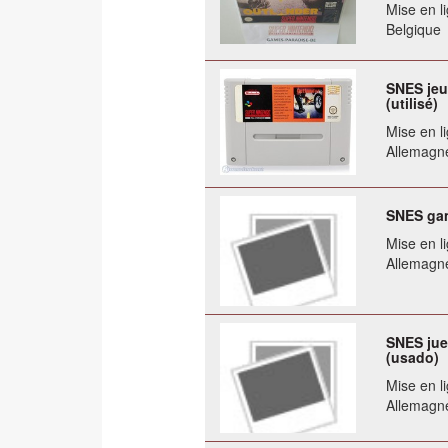
Mise en li
Belgique
SNES jeu
(utilisé)
Mise en li
Allemagn
SNES gam
Mise en li
Allemagn
SNES jue
(usado)
Mise en li
Allemagn