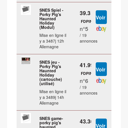
SNES Spiel -
39.3 €
Porky Pig's
Haunted
FDPIN
Holiday
(Modul)
n°5
Mise en ligne il
/ 19
y a 3487j 12h
annonces
Allemagne
SNES jeu -
41.99 €
Porky Pig's
Haunted
FDPIN
Holiday
(cartouche)
n°6
(utilisé)
/ 19
Mise en ligne il
annonces
y a 3489j 14h
Allemagne
SNES game-
43.36 €
porky pig's
haunted