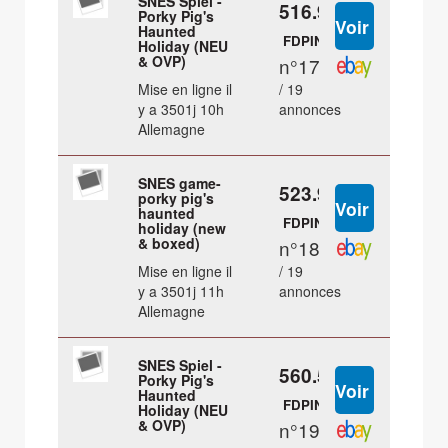
SNES Spiel -
516.98 €
Porky Pig's
Haunted
FDPIN
Holiday (NEU
& OVP)
n°17
Mise en ligne il
/ 19
y a 3501j 10h
annonces
Allemagne
SNES game-
523.95 €
porky pig's
haunted
FDPIN
holiday (new
& boxed)
n°18
Mise en ligne il
/ 19
y a 3501j 11h
annonces
Allemagne
SNES Spiel -
560.55 €
Porky Pig's
Haunted
FDPIN
Holiday (NEU
& OVP)
n°19