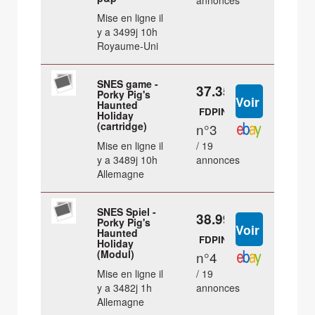
annonces
Mise en ligne il
y a 3499j 10h
Royaume-Uni
SNES game -
37.35 €
Porky Pig's
Haunted
FDPIN
Holiday
(cartridge)
n°3
Mise en ligne il
/ 19
y a 3489j 10h
annonces
Allemagne
SNES Spiel -
38.99 €
Porky Pig's
Haunted
FDPIN
Holiday
(Modul)
n°4
Mise en ligne il
/ 19
y a 3482j 1h
annonces
Allemagne