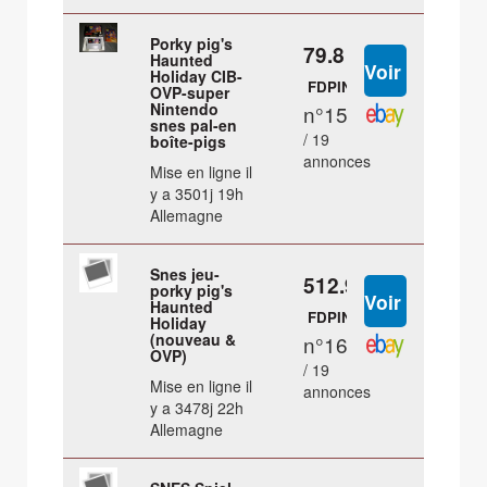
Porky pig's
79.8 €
Haunted
Holiday CIB-
FDPIN
OVP-super
Nintendo
n°15
snes pal-en
/ 19
boîte-pigs
annonces
Mise en ligne il
y a 3501j 19h
Allemagne
Snes jeu-
512.98 €
porky pig's
Haunted
FDPIN
Holiday
(nouveau &
n°16
OVP)
/ 19
Mise en ligne il
annonces
y a 3478j 22h
Allemagne