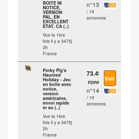
BOITE NI
n°13
NOTICE,
/ 19
VERSION
PAL, EN
annonces
EXCELLENT
ETAT, CA (..)
Vue la 1ère
fois il y a 3475j
2h
France
Porky Pig's
73.49 €
Haunted
Holiday - Jeu
FDPIN
en boite avec
notice,
n°14
version
/ 19
américaine,
envoi rapide
annonces
et so (..)
Vue la 1ère
fois il y a 3475j
2h
France