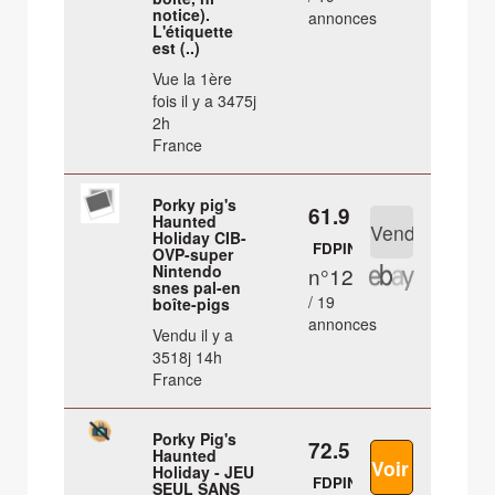
notice).
annonces
L'étiquette
est (..)
Vue la 1ère
fois il y a 3475j
2h
France
Porky pig's
61.9 €
Haunted
Holiday CIB-
FDPIN
OVP-super
Nintendo
n°12
snes pal-en
/ 19
boîte-pigs
annonces
Vendu il y a
3518j 14h
France
Porky Pig's
72.5 €
Haunted
Holiday - JEU
FDPIN
SEUL SANS