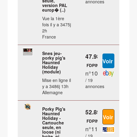
seule,
annonces
version PAL
europ� (..)
Vue la 1ère
fois il y a 3475j
2h
France
Snes jeu-
47.98 €
porky pig's
Haunted
FDPIN
Holiday
(module)
n°10
Mise en ligne il
/ 19
y a 3486j 13h
annonces
Allemagne
Porky Pig's
52.89 €
Haunted
Holiday -
FDPIN
Cartouche
seule, en
n°11
loose (ni
/ 19
boite, ni