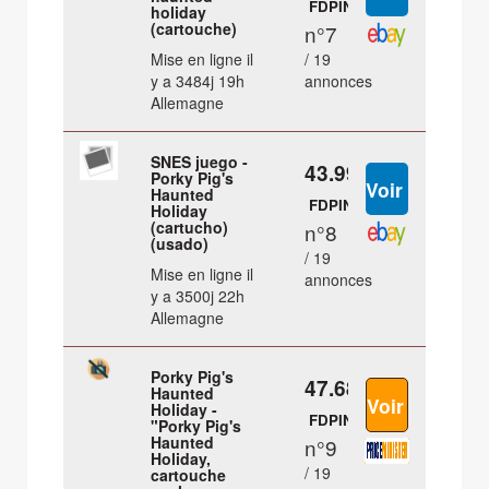
FDPIN
holiday
(cartouche)
n°7
Mise en ligne il
/ 19
y a 3484j 19h
annonces
Allemagne
SNES juego -
43.99 €
Porky Pig's
Haunted
FDPIN
Holiday
(cartucho)
n°8
(usado)
/ 19
Mise en ligne il
annonces
y a 3500j 22h
Allemagne
Porky Pig's
47.68 €
Haunted
Holiday -
FDPIN
"Porky Pig's
Haunted
n°9
Holiday,
/ 19
cartouche