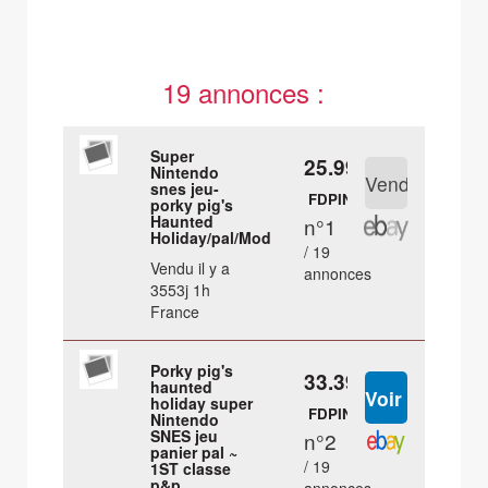
19 annonces :
Super
25.99 €
Nintendo
snes jeu-
FDPIN
porky pig's
Haunted
n°1
Holiday/pal/Module
/ 19
Vendu il y a
annonces
3553j 1h
France
Porky pig's
33.39 €
haunted
holiday super
FDPIN
Nintendo
SNES jeu
n°2
panier pal ~
/ 19
1ST classe
p&p