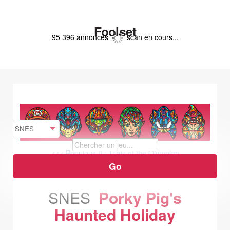
Foolset
95 396 annonces
scan en cours...
<<< Populous II : Trials of the Olympian
Gods
Power Drive >>>
SNES
Porky Pig's
Haunted Holiday