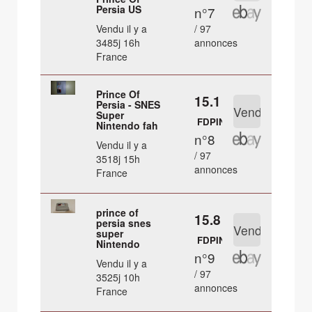
Persia US
n°7
Vendu il y a
/ 97
3485j 16h
annonces
France
Prince Of
15.1 €
Persia - SNES
Super
FDPIN
Nintendo fah
n°8
Vendu il y a
/ 97
3518j 15h
annonces
France
prince of
15.8 €
persia snes
super
FDPIN
Nintendo
n°9
Vendu il y a
/ 97
3525j 10h
annonces
France