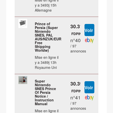
Mise en ligne il
y a 3493j 15h
Allemagne
Prince of
30.31 €
Persia (Super
Nintendo
FDPIN
SNES, PAL
AUS/NZUK/EUR
n°40
Free
/ 97
Shipping
Worldw)
annonces
Mise en ligne il
y a 3489j 13h
Royaume-Uni
Super
30.39 €
Nintendo
SNES Prince
FDPIN
Of Persia
Notice /
n°41
Instruction
/ 97
Manual
annonces
Mise en ligne il