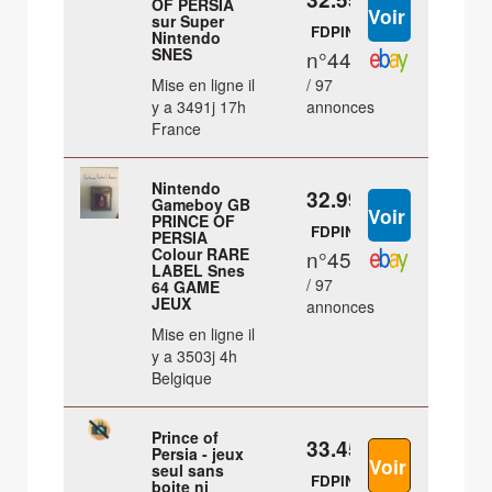
OF PERSIA
sur Super
FDPIN
Nintendo
SNES
n°44
Mise en ligne il
/ 97
y a 3491j 17h
annonces
France
Nintendo
32.99 €
Gameboy GB
PRINCE OF
FDPIN
PERSIA
Colour RARE
n°45
LABEL Snes
/ 97
64 GAME
JEUX
annonces
Mise en ligne il
y a 3503j 4h
Belgique
Prince of
33.45 €
Persia - jeux
seul sans
FDPIN
boite ni