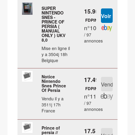
SUPER
15.95 €
NINTENDO
SNES -
FDPIN
PRINCE OF
PERSIA (
n°10
MANUAL
/ 97
ONLY ) UKV
8,0
annonces
Mise en ligne il
y a 3504j 18h
Belgique
Notice
17.49 €
Nintendo
Snes Prince
FDPIN
Of Persia
n°11
Vendu il y a
/ 97
3511j 17h
annonces
France
Prince of
17.5 €
persia //