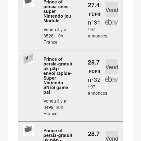
Prince of
27.45 €
persia-snes
super
FDPIN
Nintendo jeu
Module
n°31
Vendu il y a
/ 97
3528j 10h
annonces
France
Prince of
28.71 €
persia-gratuit
uk p&p -
FDPIN
envoi rapide-
Super
n°32
Nintendo
/ 97
SNES game
pal
annonces
Vendu il y a
3499j 20h
France
Prince of
28.71 €
persia-gratuit
uk p&p -