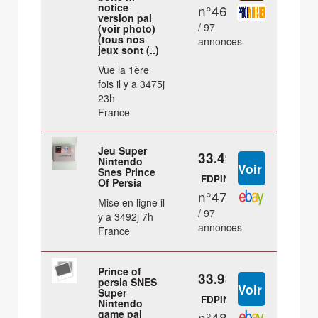
notice
n°46
version pal
/ 97
(voir photo)
(tous nos
annonces
jeux sont (..)
Vue la 1ère
fois il y a 3475j
23h
France
Jeu Super
33.49 €
Nintendo
Snes Prince
FDPIN
Of Persia
n°47
Mise en ligne il
/ 97
y a 3492j 7h
annonces
France
Prince of
33.93 €
persia SNES
Super
FDPIN
Nintendo
game pal
n°48