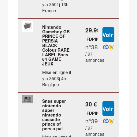
y a 3501j 13h
France
Nintendo
29.99 €
Gameboy GB
PRINCE OF
FDPIN
PERSIA
BLACK
n°38
Colour RARE
/ 97
LABEL Snes
64 GAME
annonces
JEUX
Mise en ligne il
y a 3503j 4h
Belgique
Snes super
30 €
nintendo
super
FDPIN
nintendo
cassette
n°39
prince of
/ 97
persia pal
annonces