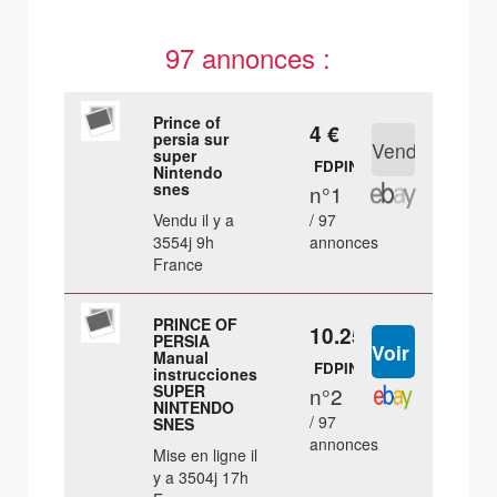
97 annonces :
Prince of
4 €
persia sur
super
FDPIN
Nintendo
snes
n°1
Vendu il y a
/ 97
3554j 9h
annonces
France
PRINCE OF
10.25 €
PERSIA
Manual
FDPIN
instrucciones
SUPER
n°2
NINTENDO
/ 97
SNES
annonces
Mise en ligne il
y a 3504j 17h