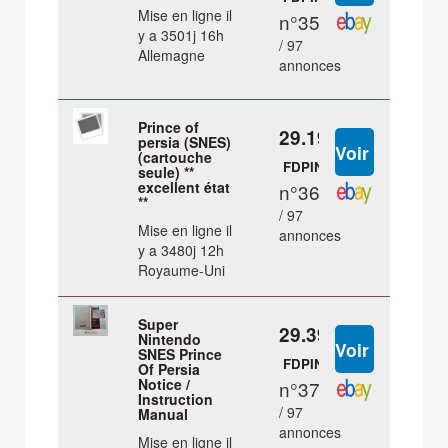
Mise en ligne il
n°35
y a 3501j 16h
/ 97
Allemagne
annonces
Prince of
29.19 €
persia (SNES)
(cartouche
FDPIN
seule) **
excellent état
n°36
**
/ 97
Mise en ligne il
annonces
y a 3480j 12h
Royaume-Uni
Super
29.39 €
Nintendo
SNES Prince
FDPIN
Of Persia
Notice /
n°37
Instruction
/ 97
Manual
annonces
Mise en ligne il