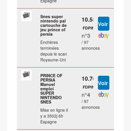
Espagne
Snes super
10.55 €
nintendo pal
cartouche de
FDPIN
jeu prince of
persia
n°3
Enchères
/ 97
terminées
annonces
depuis le scan
Royaume-Uni
PRINCE OF
10.76 €
PERSIA
Manuel
FDPIN
emploi
SUPER
n°4
NINTENDO
/ 97
SNES
annonces
Mise en ligne il
y a 3502j 6h
Espagne