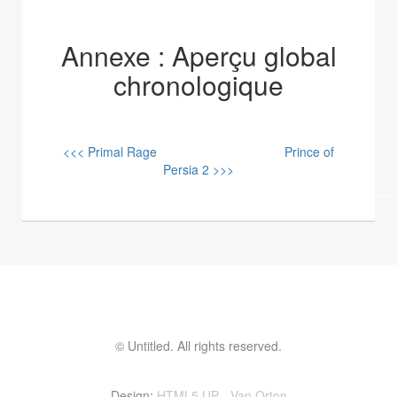
Annexe : Aperçu global
chronologique
<<< Primal Rage
Prince of
Persia 2 >>>
© Untitled. All rights reserved.
Contactez moi ! vinvin@foolset.com
Design:
HTML5 UP
-
Van Orton