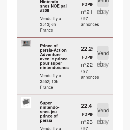
Nintendo
FDPIN
snes NOE pal
#309
n°21
Vendu il y a
/ 97
3513j 6h
annonces
France
Prince of
22.25 €
persia-Action
Adventure
FDPIN
avec le prince
pour super
n°22
nintendo/snes
/ 97
Vendu il y a
annonces
3552j 10h
France
Super
22.4 €
nintendo-
snes jeu
FDPIN
prince of
persia
n°23
Vendu il y a
/ 97