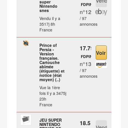
super
FDPIN
Nintendo
snes
n°12
Vendu il y a
/ 97
3517j 8h
annonces
France
Prince of
17.79 €
Persia -
Version
FDPIN
française.
Cartouche
n°13
abîmée
/ 97
(étiquette) et
notice (état
annonces
moyen) (..)
Vue la 1ère
fois il y a 3475j
23h
France
JEU SUPER
18.5 €
NINTENDO