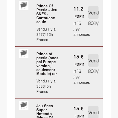
Prince Of
11.2 €
Persia - Jeu
SNES -
FDPIN
Cartouche
seule
n°5
Vendu il y a
/ 97
3477j 12h
annonces
France
Prince of
15 €
persia (snes,
pal Europe
FDPIN
version,
seulement
n°6
Module) rar
/ 97
Vendu il y a
annonces
3533j 5h
France
Jeu Snes
15 €
Super
Nntendo
FDPIN
Prince Of