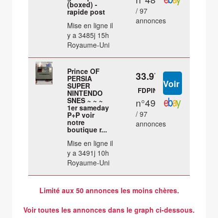
(boxed) -
/ 97
rapide post
annonces
Mise en ligne il
y a 3485j 15h
Royaume-Uni
Prince OF
33.97 €
PERSIA
SUPER
FDPIN
NINTENDO
SNES ~ ~ ~
n°49
1er sameday
/ 97
P+P voir
notre
annonces
boutique r...
Mise en ligne il
y a 3491j 10h
Royaume-Uni
Limité aux 50 annonces les moins chères.
Voir toutes les annonces dans le graph ci-dessous.