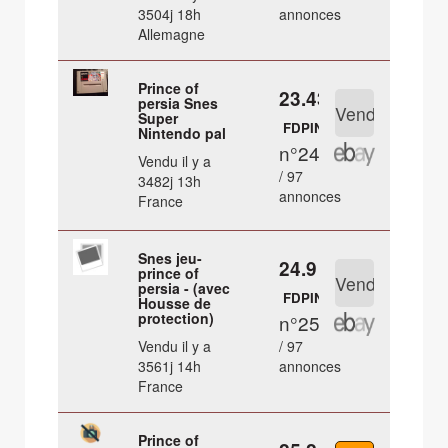
3504j 18h
annonces
Allemagne
Prince of
23.43 €
persia Snes
Super
FDPIN
Nintendo pal
n°24
Vendu il y a
/ 97
3482j 13h
annonces
France
Snes jeu-
24.9 €
prince of
persia - (avec
FDPIN
Housse de
protection)
n°25
Vendu il y a
/ 97
3561j 14h
annonces
France
Prince of