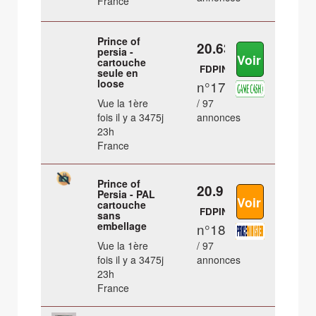
France
Prince of
20.63 €
persia -
cartouche
FDPIN
seule en
loose
n°17
Vue la 1ère
/ 97
fois il y a 3475j
annonces
23h
France
Prince of
20.9 €
Persia - PAL
cartouche
FDPIN
sans
embellage
n°18
Vue la 1ère
/ 97
fois il y a 3475j
annonces
23h
France