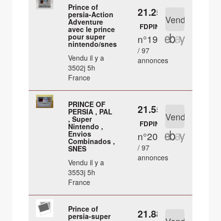
Prince of
21.25 €
persia-Action
Adventure
FDPIN
avec le prince
pour super
n°19
nintendo/snes
/ 97
Vendu il y a
annonces
3502j 5h
France
PRINCE OF
21.55 €
PERSIA , PAL
, Super
FDPIN
Nintendo ,
Envios
n°20
Combinados ,
/ 97
SNES
annonces
Vendu il y a
3553j 5h
France
Prince of
21.88 €
persia-super