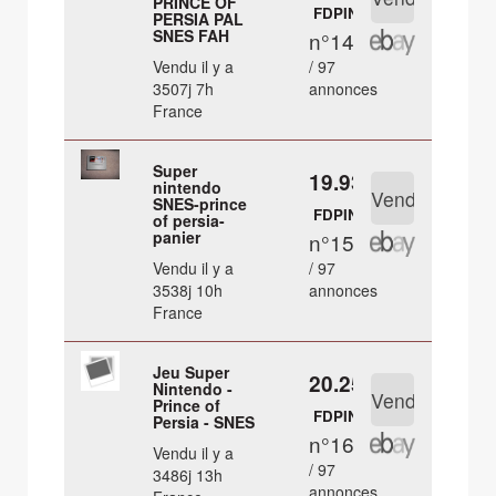
PRINCE OF
FDPIN
PERSIA PAL
SNES FAH
n°14
Vendu il y a
/ 97
3507j 7h
annonces
France
Super
19.93 €
nintendo
SNES-prince
FDPIN
of persia-
panier
n°15
Vendu il y a
/ 97
3538j 10h
annonces
France
Jeu Super
20.25 €
Nintendo -
Prince of
FDPIN
Persia - SNES
n°16
Vendu il y a
/ 97
3486j 13h
annonces