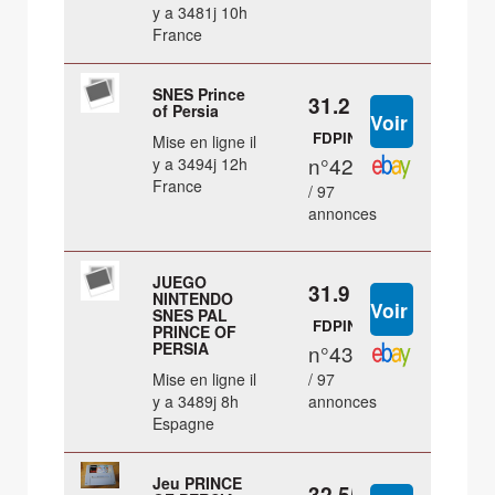
y a 3481j 10h
France
SNES Prince
31.2 €
of Persia
FDPIN
Mise en ligne il
n°42
y a 3494j 12h
France
/ 97
annonces
JUEGO
31.9 €
NINTENDO
SNES PAL
FDPIN
PRINCE OF
PERSIA
n°43
Mise en ligne il
/ 97
y a 3489j 8h
annonces
Espagne
Jeu PRINCE
32.55 €