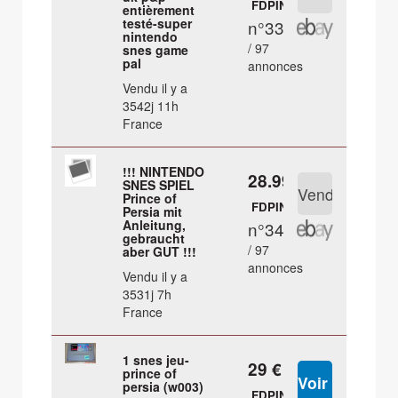
FDPIN
entièrement
testé-super
n°33
nintendo
/ 97
snes game
pal
annonces
Vendu il y a
3542j 11h
France
!!! NINTENDO
28.99 €
SNES SPIEL
Prince of
FDPIN
Persia mit
Anleitung,
n°34
gebraucht
/ 97
aber GUT !!!
annonces
Vendu il y a
3531j 7h
France
1 snes jeu-
29 €
prince of
persia (w003)
FDPIN