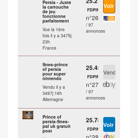
25.2 €
Persia - Juste
la cartouche
FDPIN
de jeu
fonctionne
n°26
parfaitement
/ 97
Vue la 1ère
annonces
fois il y a 3475j
23h
France
Snes-prince
25.45 €
of persia
pour super
FDPIN
nintendo
n°27
Vendu il y a
/ 97
3497j 16h
annonces
Allemagne
Prince of
25.78 €
persia-Snes-
pal uk gratuit
FDPIN
post
n°28