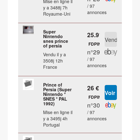
Mise en ligne il
/ 97
y a 3488j 7h
annonces
Royaume-Uni
Super
25.91 €
Nintendo
snes prince
FDPIN
of persia
n°29
Vendu il y a
/ 97
3508j 12h
annonces
France
Prince of
26 €
Persia (Super
Nintendo *
FDPIN
SNES * PAL
1992)
n°30
Mise en ligne il
/ 97
y a 3495j 4h
annonces
Portugal