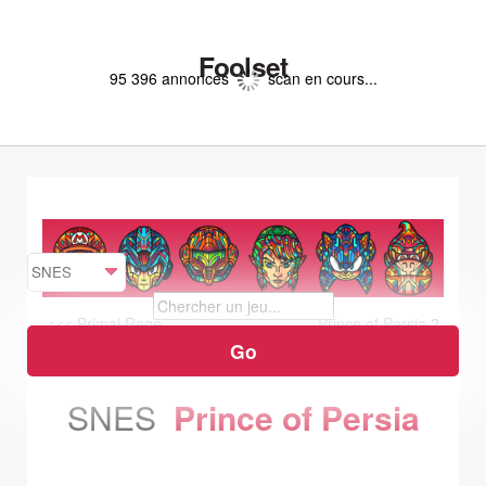
Foolset
95 396 annonces
scan en cours...
<<< Primal Rage
Prince of Persia 2
>>>
SNES
Prince of Persia