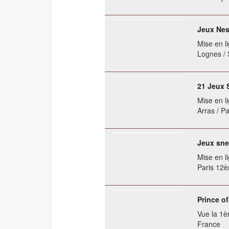
Jeux Nes
Mise en li
Lognes / 
21 Jeux 
Mise en li
Arras / P
Jeux sne
Mise en li
Paris 12
Prince of
Vue la 1èr
France