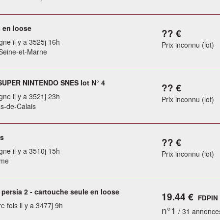
 en loose
?? €
gne il y a 3525j 16h
Prix inconnu (lot)
Seine-et-Marne
SUPER NINTENDO SNES lot N° 4
?? €
gne il y a 3521j 23h
Prix inconnu (lot)
as-de-Calais
s
?? €
gne il y a 3510j 15h
Prix inconnu (lot)
ème
 persia 2 - cartouche seule en loose
19.44 €
FDPIN
e fois il y a 3477j 9h
n°1
/ 31 annonce