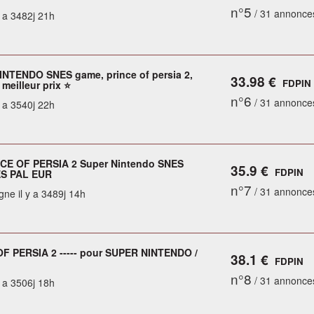
n°5
/ 31 annonce
y a 3482j 21h
NTENDO SNES game, prince of persia 2,
33.98 €
FDPIN
 meilleur prix ⭐
n°6
/ 31 annonce
y a 3540j 22h
CE OF PERSIA 2 Super Nintendo SNES
35.9 €
FDPIN
ES PAL EUR
n°7
/ 31 annonce
gne il y a 3489j 14h
F PERSIA 2 ----- pour SUPER NINTENDO /
38.1 €
FDPIN
n°8
/ 31 annonce
y a 3506j 18h