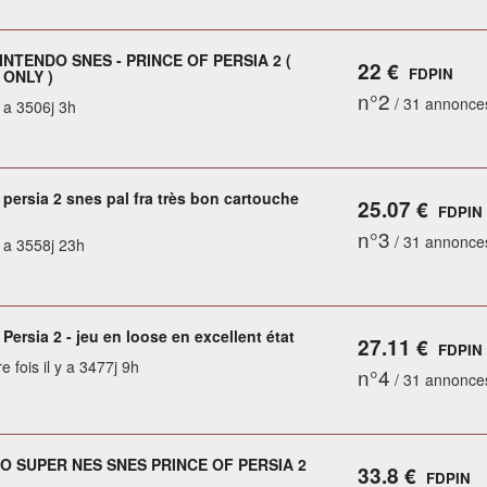
INTENDO SNES - PRINCE OF PERSIA 2 (
22 €
FDPIN
ONLY )
n°2
/ 31 annonce
y a 3506j 3h
 persia 2 snes pal fra très bon cartouche
25.07 €
FDPIN
n°3
/ 31 annonce
y a 3558j 23h
 Persia 2 - jeu en loose en excellent état
27.11 €
FDPIN
e fois il y a 3477j 9h
n°4
/ 31 annonce
O SUPER NES SNES PRINCE OF PERSIA 2
33.8 €
FDPIN