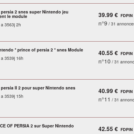
 persia 2 snes super Nintendo jeu
39.99 €
FDPIN
nt le module
n°9
/ 31 annonce
y a 3563j 2h
ntendo * prince of persia 2 * snes Module
40.55 €
FDPIN
y a 3539j 16h
n°10
/ 31 annon
 persia II 2 pour super Nintendo snes
40.99 €
FDPIN
y a 3539j 15h
n°11
/ 31 annon
CE OF PERSIA 2 sur Super Nintendo
42.55 €
FDPIN