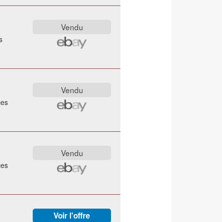
s
ces
ces