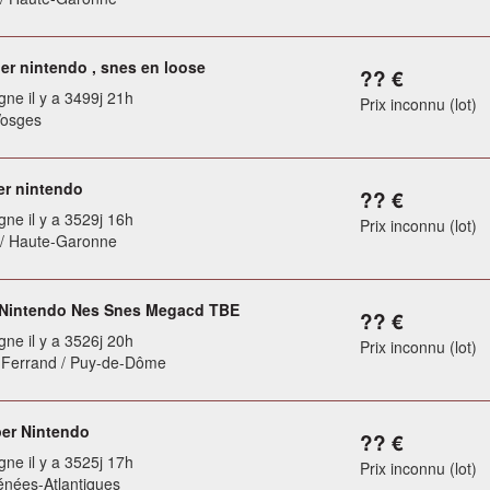
er nintendo , snes en loose
?? €
gne il y a 3499j 21h
Prix inconnu (lot)
Vosges
er nintendo
?? €
gne il y a 3529j 16h
Prix inconnu (lot)
 / Haute-Garonne
 Nintendo Nes Snes Megacd TBE
?? €
gne il y a 3526j 20h
Prix inconnu (lot)
-Ferrand / Puy-de-Dôme
er Nintendo
?? €
gne il y a 3525j 17h
Prix inconnu (lot)
énées-Atlantiques