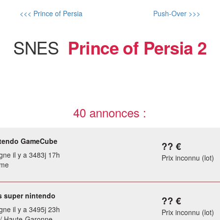
<<< Prince of Persia
Push-Over >>>
SNES
Prince of Persia 2
40 annonces :
ntendo GameCube
?? €
gne il y a 3483j 17h
Prix inconnu (lot)
ème
s super nintendo
?? €
gne il y a 3495j 23h
Prix inconnu (lot)
 / Haute-Garonne