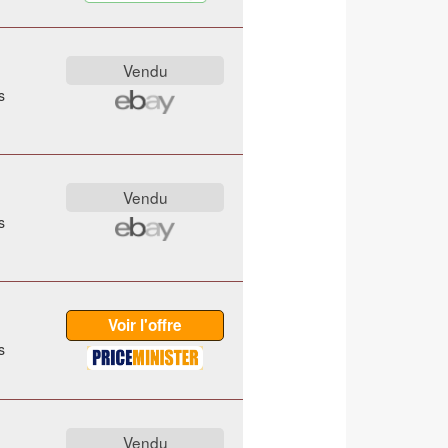
s
s
s