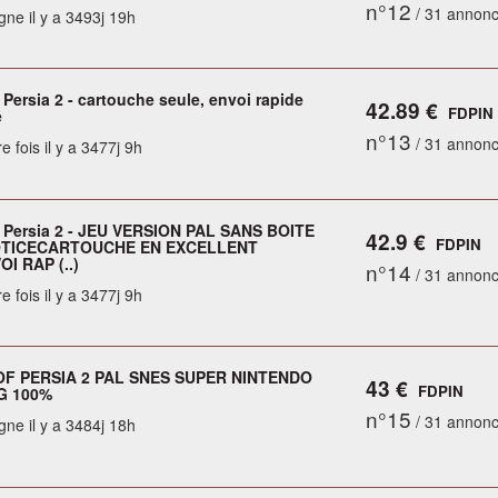
n°12
/ 31 annon
gne il y a 3493j 19h
 Persia 2 - cartouche seule, envoi rapide
42.89 €
FDPIN
é
n°13
/ 31 annon
e fois il y a 3477j 9h
f Persia 2 - JEU VERSION PAL SANS BOITE
42.9 €
FDPIN
TICECARTOUCHE EN EXCELLENT
I RAP (..)
n°14
/ 31 annon
e fois il y a 3477j 9h
OF PERSIA 2 PAL SNES SUPER NINTENDO
43 €
FDPIN
G 100%
n°15
/ 31 annon
gne il y a 3484j 18h