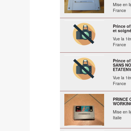
Mise en li
France
Prince of
et soign
Vue la 1èr
France
Prince o
SANS NO
ETATENVO
Vue la 1èr
France
PRINCE 
WORKIN
Mise en li
Italie