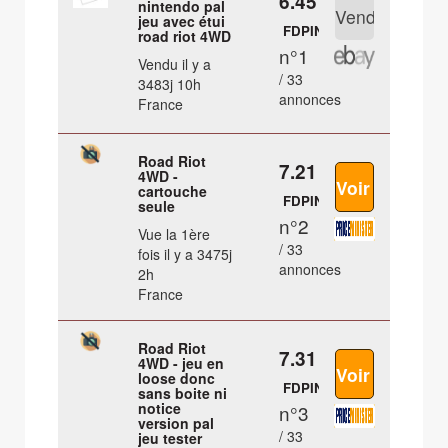
6.45 €
nintendo pal
jeu avec étui
FDPIN
road riot 4WD
n°1
Vendu il y a
/ 33
3483j 10h
annonces
France
Road Riot
7.21 €
4WD -
cartouche
FDPIN
seule
n°2
Vue la 1ère
/ 33
fois il y a 3475j
annonces
2h
France
Road Riot
7.31 €
4WD - jeu en
loose donc
FDPIN
sans boite ni
notice
n°3
version pal
/ 33
jeu tester