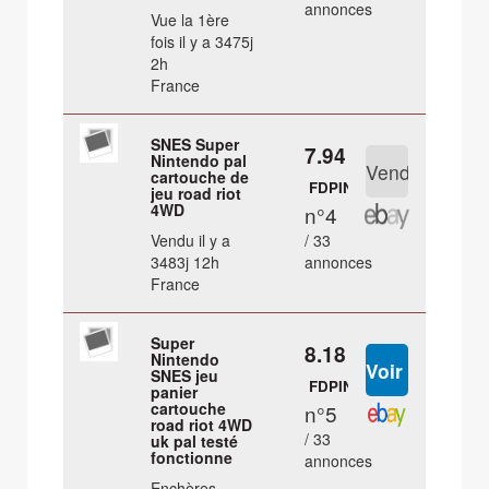
annonces
Vue la 1ère
fois il y a 3475j
2h
France
SNES Super
7.94 €
Nintendo pal
cartouche de
FDPIN
jeu road riot
4WD
n°4
Vendu il y a
/ 33
3483j 12h
annonces
France
Super
8.18 €
Nintendo
SNES jeu
FDPIN
panier
cartouche
n°5
road riot 4WD
/ 33
uk pal testé
fonctionne
annonces
Enchères