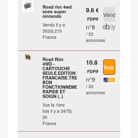
Road riot 4wd
9.6 €
snes super
nintendo
FDPIN
Vendu il y a
n°8
3520j 21h
/ 33
France
annonces
Road Riot
10.8 €
4WD -
CARTOUCHE
FDPIN
SEULE.EDITION
FRANCAISE.TRES
n°9
BON
/ 33
FONCTIONNEMENT.ENVOI
RAPIDE ET
annonces
SOIGN (..)
Vue la 1ère
fois il y a 3475j
2h
France