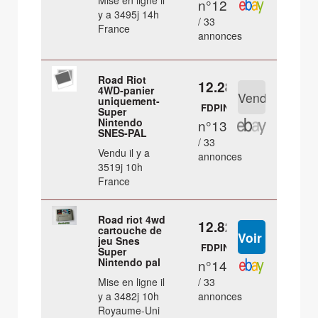
Mise en ligne il
n°12
y a 3495j 14h
/ 33
France
annonces
Road Riot
12.28 €
4WD-panier
uniquement-
FDPIN
Super
Nintendo
n°13
SNES-PAL
/ 33
Vendu il y a
annonces
3519j 10h
France
Road riot 4wd
12.82 €
cartouche de
jeu Snes
FDPIN
Super
Nintendo pal
n°14
Mise en ligne il
/ 33
y a 3482j 10h
annonces
Royaume-Uni