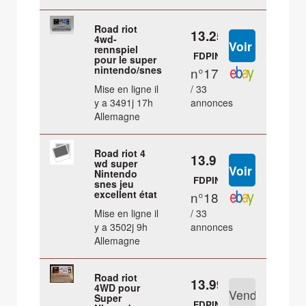
Road riot
13.25 €
4wd-
rennspiel
FDPIN
pour le super
nintendo/snes
n°17
Mise en ligne il
/ 33
y a 3491j 17h
annonces
Allemagne
Road riot 4
13.9 €
wd super
Nintendo
FDPIN
snes jeu
excellent état
n°18
Mise en ligne il
/ 33
y a 3502j 9h
annonces
Allemagne
Road riot
13.99 €
4WD pour
Super
FDPIN