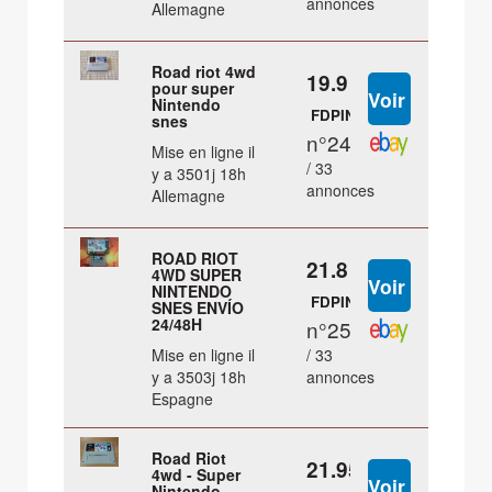
annonces
Allemagne
Road riot 4wd
19.9 €
pour super
Nintendo
FDPIN
snes
n°24
Mise en ligne il
/ 33
y a 3501j 18h
annonces
Allemagne
ROAD RIOT
21.8 €
4WD SUPER
NINTENDO
FDPIN
SNES ENVÍO
24/48H
n°25
Mise en ligne il
/ 33
y a 3503j 18h
annonces
Espagne
Road Riot
21.95 €
4wd - Super
Nintendo