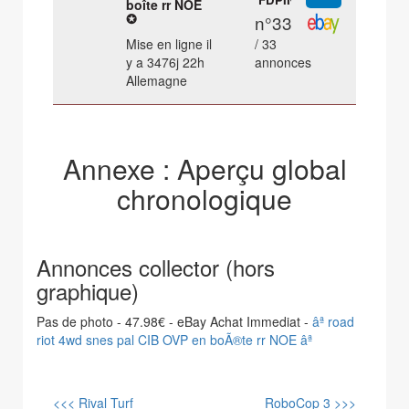
boîte rr NOE
✪
n°33
Mise en ligne il
/ 33
y a 3476j 22h
annonces
Allemagne
Annexe : Aperçu global
chronologique
Annonces collector (hors
graphique)
Pas de photo - 47.98€ - eBay Achat Immediat -
âª road
riot 4wd snes pal CIB OVP en boÃ®te rr NOE âª
<<< Rival Turf
RoboCop 3 >>>