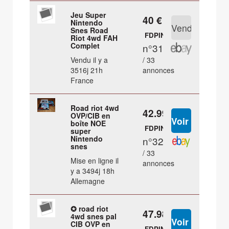
Jeu Super
40 €
Nintendo
Snes Road
FDPIN
Riot 4wd FAH
Complet
n°31
Vendu il y a
/ 33
3516j 21h
annonces
France
Road riot 4wd
42.99 €
OVP/CIB en
boîte NOE
FDPIN
super
Nintendo
n°32
snes
/ 33
Mise en ligne il
annonces
y a 3494j 18h
Allemagne
✪ road riot
47.98 €
4wd snes pal
CIB OVP en
FDPIN