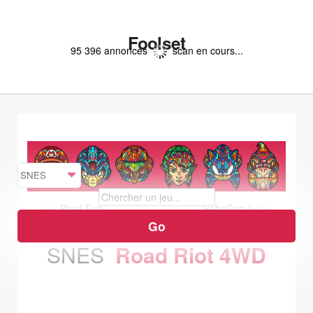
Foolset
95 396 annonces
scan en cours...
<<< Rival Turf
RoboCop 3 >>>
SNES
Road Riot 4WD