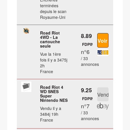
terminées
depuis le scan
Royaume-Uni
Road Riot
8.89 €
4WD - La
cartouche
FDPIN
seule
n°6
Vue la 1ère
/ 33
fois il y a 3475j
annonces
2h
France
Road Riot 4
9.25 €
WD SNES
Super
FDPIN
Nintendo NES
n°7
Vendu il y a
/ 33
3484j 19h
annonces
France