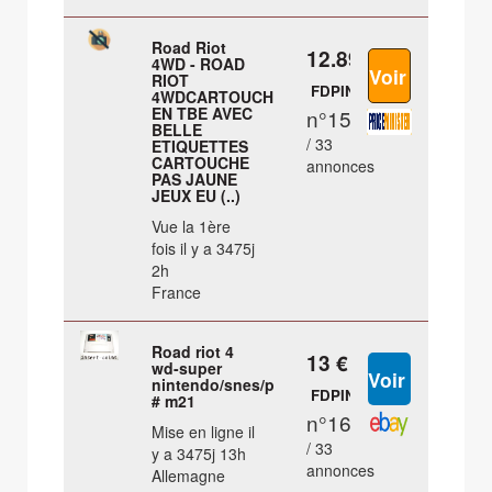
Road Riot
12.89 €
4WD - ROAD
RIOT
FDPIN
4WDCARTOUCHE
EN TBE AVEC
n°15
BELLE
/ 33
ETIQUETTES
CARTOUCHE
annonces
PAS JAUNE
JEUX EU (..)
Vue la 1ère
fois il y a 3475j
2h
France
Road riot 4
13 €
wd-super
nintendo/snes/pal
FDPIN
# m21
n°16
Mise en ligne il
/ 33
y a 3475j 13h
annonces
Allemagne