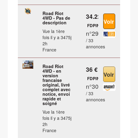
Road Riot
34.22 €
4WD - Pas de
description
FDPIN
Vue la 1ère
n°29
fois il y a 3475j
/ 33
2h
annonces
France
Road Riot
36 €
4WD - en
version
FDPIN
francaise
original, livré
n°30
complet avec
/ 33
notice, envoi
rapide et
annonces
soigné
Vue la 1ère
fois il y a 3475j
2h
France