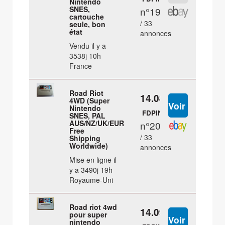
Nintendo
SNES,
n°19
cartouche
/ 33
seule, bon
état
annonces
Vendu il y a
3538j 10h
France
Road Riot
14.08 €
4WD (Super
Nintendo
FDPIN
SNES, PAL
AUS/NZ/UK/EUR
n°20
Free
/ 33
Shipping
Worldwide)
annonces
Mise en ligne il
y a 3490j 19h
Royaume-Uni
Road riot 4wd
14.09 €
pour super
nintendo