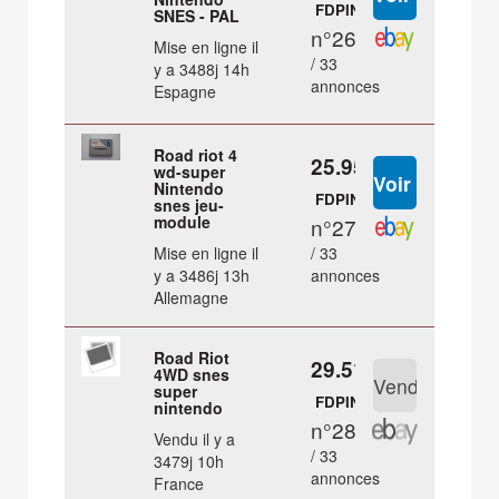
FDPIN
SNES - PAL
n°26
Mise en ligne il
/ 33
y a 3488j 14h
annonces
Espagne
Road riot 4
25.95 €
wd-super
Nintendo
FDPIN
snes jeu-
module
n°27
Mise en ligne il
/ 33
y a 3486j 13h
annonces
Allemagne
Road Riot
29.51 €
4WD snes
super
FDPIN
nintendo
n°28
Vendu il y a
/ 33
3479j 10h
annonces
France