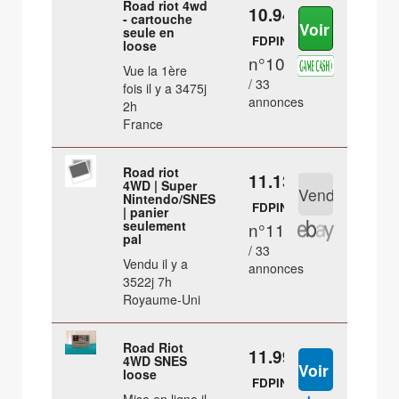
Road riot 4wd
10.94 €
- cartouche
seule en
FDPIN
loose
n°10
Vue la 1ère
/ 33
fois il y a 3475j
annonces
2h
France
Road riot
11.13 €
4WD | Super
Nintendo/SNES
FDPIN
| panier
seulement
n°11
pal
/ 33
Vendu il y a
annonces
3522j 7h
Royaume-Uni
Road Riot
11.99 €
4WD SNES
loose
FDPIN