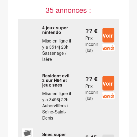
35 annonces :
4 jeux super
?? €
nintendo
Prix
Mise en ligne il
inconnu
y a 3514j 23h
(lot)
Sassenage /
Isère
Resident evil
?? €
2 sur N64 et
jeux snes
Prix
inconnu
Mise en ligne il
(lot)
y a 3496j 22h
Aubervilliers /
Seine-Saint-
Denis
Snes super