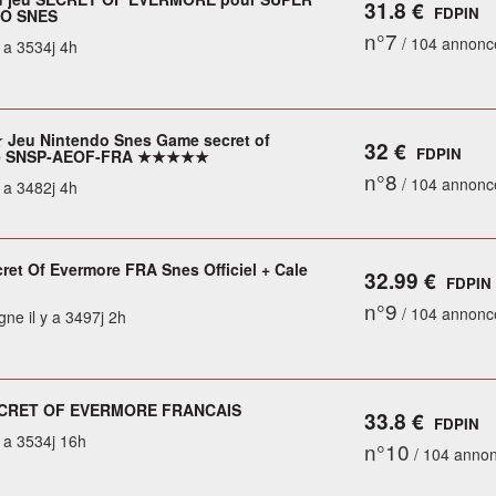
31.8 €
FDPIN
O SNES
n°7
/ 104 annonc
y a 3534j 4h
eu Nintendo Snes Game secret of
32 €
FDPIN
re SNSP-AEOF-FRA ★★★★★
n°8
/ 104 annonc
y a 3482j 4h
cret Of Evermore FRA Snes Officiel + Cale
32.99 €
FDPIN
o
n°9
/ 104 annonc
gne il y a 3497j 2h
CRET OF EVERMORE FRANCAIS
33.8 €
FDPIN
y a 3534j 16h
n°10
/ 104 anno