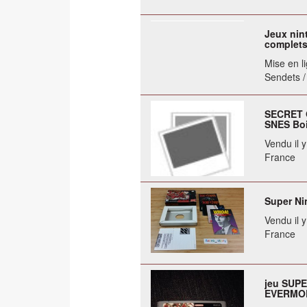
Jeux ni
complet
Mise en li
Sendets /
SECRET 
SNES Boi
Vendu il 
France
Super Ni
Vendu il 
France
jeu SUP
EVERMOR