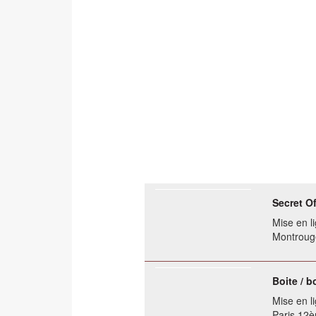
Secret O
Mise en li
Montrouge
Boite / b
Mise en li
Paris 12