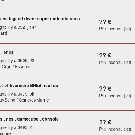
uest legend+livret super nintendo snes
?? €
gne il y a 3527j 14h
Prix inconnu (lot)
Gard
 , snes
?? €
gne il y a 3509j 22h
Prix inconnu (lot)
r-Orge / Essonne
et of Evermore SNES neuf sb
?? €
gne il y a 3479j 9h
Prix inconnu (lot)
r-Seine / Seine-et-Marne
s , nes , gamecube , console
?? €
gne il y a 3495j 21h
Prix inconnu (lot)
ssonne