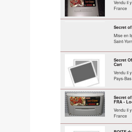
Vendu il 
France
Secret o
Mise en li
Saint-Yorre
Secret O
Cart
Vendu il 
Pays-Bas
Secret o
FRA - Lo
Vendu il 
France
BOITE d