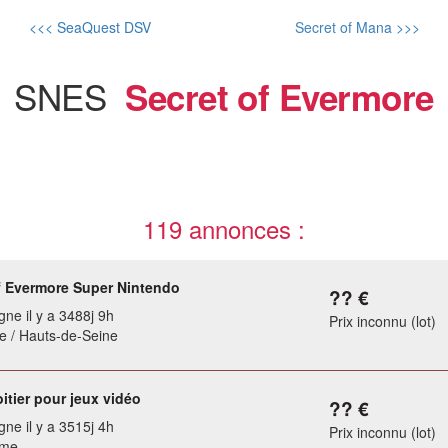
<<< SeaQuest DSV
Secret of Mana >>>
SNES
Secret of Evermore
119 annonces :
f Evermore Super Nintendo
?? €
gne il y a 3488j 9h
Prix inconnu (lot)
 / Hauts-de-Seine
oitier pour jeux vidéo
?? €
gne il y a 3515j 4h
Prix inconnu (lot)
ème