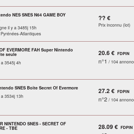
ntendo NES SNES N64 GAME BOY
?? €
s
Prix inconnu (lot)
gne il y a 3485j 15h
 Pyrénées-Atlantiques
OF EVERMORE FAH Super Nintendo
20.6 €
FDPIN
te seule
n°1
/ 104 annonc
y a 3545j 4h
ntendo SNES Boite Secret Of Evermore
27.2 €
FDPIN
y a 3534j 13h
n°2
/ 104 annonc
ER NINTENDO SNES - SECRET OF
28.09 €
FDPIN
E - TBE