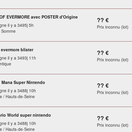
OF EVERMORE avec POSTER d'Origine
?? €
gne il y a 3495j 5h
Prix inconnu (lot)
/ Somme
 evermore blister
?? €
gne il y a 3493j 11h
Prix inconnu (lot)
antique
f Mana Super Nintendo
?? €
gne il y a 3488j 10h
Prix inconnu (lot)
 / Hauts-de-Seine
rio World super nintendo
?? €
gne il y a 3488j 10h
Prix inconnu (lot)
 / Hauts-de-Seine