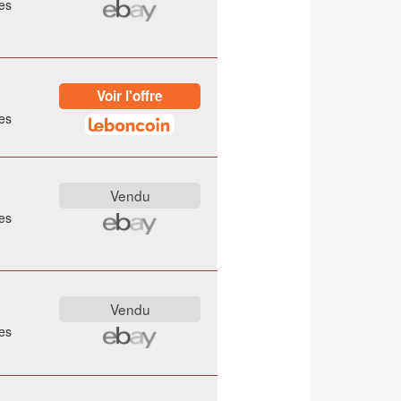
es
es
es
es