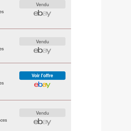
es
es
es
nces