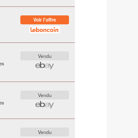
es
es