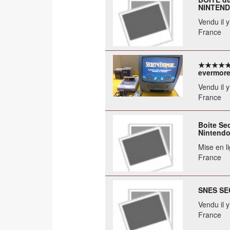
NINTEND
Vendu il 
France
★★★★★ J
evermo
Vendu il 
France
Boite Se
Nintend
Mise en li
France
SNES SE
Vendu il 
France