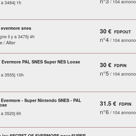
n°3
/ 104 annonc
y a 3484j 1h
f evermore snes
30 €
FDPOUT
gne il y a 3475j 4h
n°4
/ 104 annonc
 / Allier
f Evermore PAL SNES Super NES Loose
30 €
FDPIN
n°5
/ 104 annonc
y a 3555j 10h
f Evermore - Super Nintendo SNES - PAL
31.5 €
FDPIN
ose
n°6
/ 104 annonc
y a 3520j 6h
u jeu SECRET OF EVERMORE pour SUPER