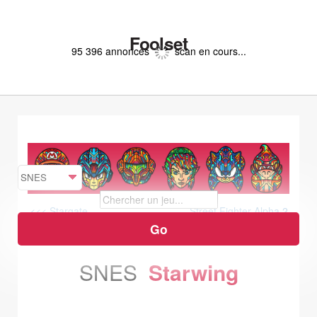
Foolset
95 396 annonces
scan en cours...
<<< Stargate
Street Fighter Alpha 2
>>>
SNES
Starwing