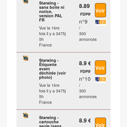
Starwing -
8.89 €
sans boite ni
notice,
FDPIN
version PAL
FR
n°9
Vue la 1ère
/
fois il y a 3475j
300
5h
annonces
France
Starwing -
8.9 €
Étiquette
avant
FDPIN
déchirée (voir
photo)
n°10
Vue la 1ère
/
fois il y a 3475j
300
5h
annonces
France
Starwing -
8.9 €
cartouche
seule (sans