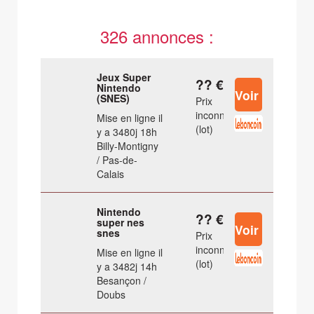
326 annonces :
Jeux Super
?? €
Nintendo
(SNES)
Prix
inconnu
Mise en ligne il
(lot)
y a 3480j 18h
Billy-Montigny
/ Pas-de-
Calais
Nintendo
?? €
super nes
snes
Prix
inconnu
Mise en ligne il
(lot)
y a 3482j 14h
Besançon /
Doubs