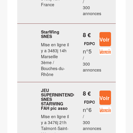
/
France
300
annonces
StarWing
8 €
SNES
FDPOUT
Mise en ligne il
n°5
y a 3483j 14h
Marseille
/
3ème /
300
Bouches-du-
annonces
Rhône
JEU
8 €
SUPERNINTENDO
SNES
FDPOUT
STARWING
FAH pic asso
n°6
Mise en ligne il
/
y a 3476j 21h
300
Talmont-Saint-
annonces