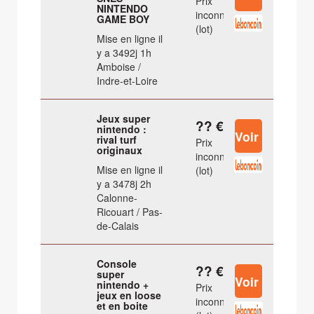
Prix
NINTENDO
inconnu
GAME BOY
(lot)
Mise en ligne il
y a 3492j 1h
Amboise /
Indre-et-Loire
Jeux super
?? €
nintendo :
rival turf
Prix
originaux
inconnu
Mise en ligne il
(lot)
y a 3478j 2h
Calonne-
Ricouart / Pas-
de-Calais
Console
?? €
super
nintendo +
Prix
jeux en loose
inconnu
et en boite