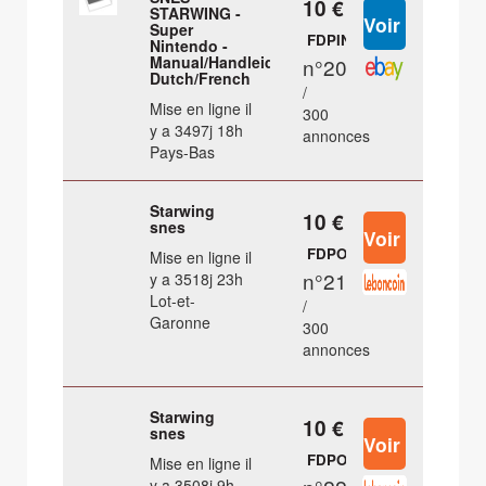
10 €
STARWING -
Super
FDPIN
Nintendo -
Manual/Handleiding
n°20
Dutch/French
/
Mise en ligne il
300
y a 3497j 18h
annonces
Pays-Bas
Starwing
10 €
snes
FDPOUT
Mise en ligne il
n°21
y a 3518j 23h
Lot-et-
/
Garonne
300
annonces
Starwing
10 €
snes
FDPOUT
Mise en ligne il
y a 3508j 9h