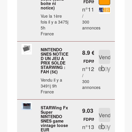
FDPIN
boite ni
notice)
n°11
Vue la 1ère
/
fois il y a 3475j
300
5h
annonces
France
NINTENDO
8.9 €
SNES NOTICE
D UN JEU A
FDPIN
PRIX SOLDE
STARWING :
n°12
FAH (5€)
/
Vendu il y a
300
3491j 9h
annonces
France
STARWing Fx
9.03 €
Super
NINTENDO
FDPIN
SNES game
vintage loose
n°13
EUR