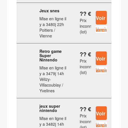
Jeux snes
?? €
Mise en ligne il
Prix
y a 3480j 22h
inconnu
Poitiers /
(lot)
Vienne
Retro game
?? €
Super
Nintendo
Prix
inconnu
Mise en ligne il
(lot)
y a 3479j 14h
Vélizy-
Villacoublay /
Yvelines
jeux super
?? €
nintendo
Prix
Mise en ligne il
inconnu
y a 3482j 14h
(lot)