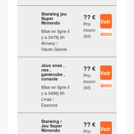
Starwing jeu
?? €
Super
Nintendo
Prix
inconnu
Mise en ligne il
(lot)
y a 3479j 2h
Annecy /
Haute-Savoie
Jeux snes ,
?? €
nes ,
gamecube ,
Prix
console
inconnu
Mise en ligne il
(lot)
y a 3496j 8h
Linas /
Essonne
Starwing /
?? €
Jeu Super
Nintendo
Prix