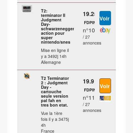
T2:
19.25 €
terminator II
Judgment
FDPIN
Day-
schwarzenegger
n°10
action pour
/ 27
super
nintendo/snes
annonces
Mise en ligne il
y a 3492j 14h
Allemagne
T2 Terminator
19.9 €
2 : Judgment
Day -
FDPIN
cartouche
seule version
n°11
pal fah en
/ 27
tres bon etat.
annonces
Vue la 1ère
fois il y a 3475j
4h
France