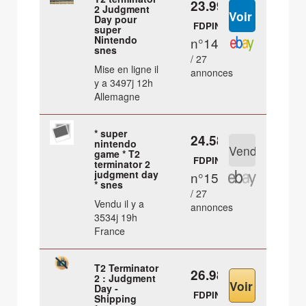
23.99 €
2 Judgment
Day pour
FDPIN
super
Nintendo
n°14
snes
/ 27
Mise en ligne il
annonces
y a 3497j 12h
Allemagne
* super
24.58 €
nintendo
game * T2
FDPIN
terminator 2
judgment day
n°15
* snes
/ 27
Vendu il y a
annonces
3534j 19h
France
T2 Terminator
26.98 €
2 : Judgment
Day -
FDPIN
Shipping