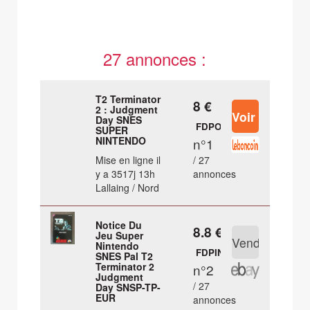
27 annonces :
T2 Terminator
8 €
2 : Judgment
Day SNES
FDPOUT
SUPER
NINTENDO
n°1
Mise en ligne il
/ 27
y a 3517j 13h
annonces
Lallaing / Nord
Notice Du
8.8 €
Jeu Super
Nintendo
FDPIN
SNES Pal T2
Terminator 2
n°2
Judgment
/ 27
Day SNSP-TP-
EUR
annonces