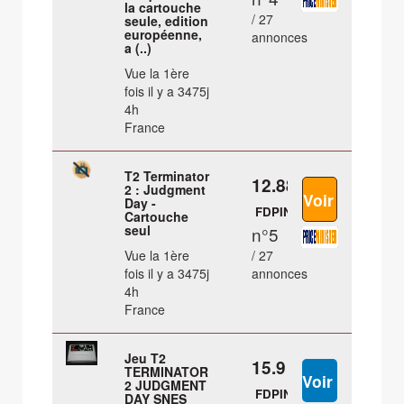
la cartouche
/ 27
seule, edition
européenne,
annonces
a (..)
Vue la 1ère
fois il y a 3475j
4h
France
T2 Terminator
12.88 €
2 : Judgment
Day -
FDPIN
Cartouche
seul
n°5
Vue la 1ère
/ 27
fois il y a 3475j
annonces
4h
France
Jeu T2
15.9 €
TERMINATOR
2 JUDGMENT
FDPIN
DAY SNES