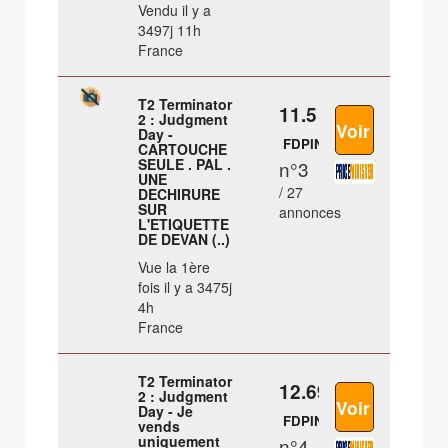
Vendu il y a
3497j 11h
France
T2 Terminator
11.5 €
2 : Judgment
Day -
FDPIN
CARTOUCHE
SEULE . PAL .
n°3
UNE
/ 27
DECHIRURE
SUR
annonces
L'ETIQUETTE
DE DEVAN (..)
Vue la 1ère
fois il y a 3475j
4h
France
T2 Terminator
12.69 €
2 : Judgment
Day - Je
FDPIN
vends
uniquement
n°4