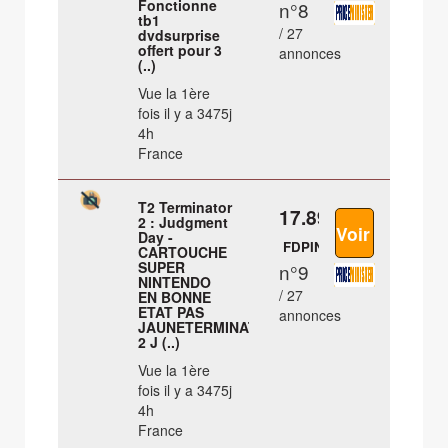
Fonctionne
n°8
tb1
/ 27
dvdsurprise
offert pour 3
annonces
(..)
Vue la 1ère
fois il y a 3475j
4h
France
T2 Terminator
17.89 €
2 : Judgment
Day -
FDPIN
CARTOUCHE
SUPER
n°9
NINTENDO
/ 27
EN BONNE
ETAT PAS
annonces
JAUNETERMINATOR
2 J (..)
Vue la 1ère
fois il y a 3475j
4h
France