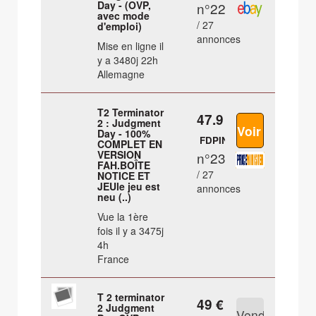
Day - (OVP,
n°22
avec mode
/ 27
d'emploi)
annonces
Mise en ligne il
y a 3480j 22h
Allemagne
T2 Terminator
47.9 €
2 : Judgment
Day - 100%
FDPIN
COMPLET EN
VERSION
n°23
FAH.BOÎTE
/ 27
NOTICE ET
JEUle jeu est
annonces
neu (..)
Vue la 1ère
fois il y a 3475j
4h
France
T 2 terminator
49 €
2 Judgment