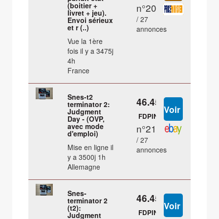
(boitier +
n°20
livret + jeu).
/ 27
Envoi sérieux
et r (..)
annonces
Vue la 1ère
fois il y a 3475j
4h
France
Snes-t2
46.45 €
terminator 2:
Judgment
FDPIN
Day - (OVP,
avec mode
n°21
d'emploi)
/ 27
Mise en ligne il
annonces
y a 3500j 1h
Allemagne
Snes-
46.45 €
terminator 2
(t2):
FDPIN
Judgment