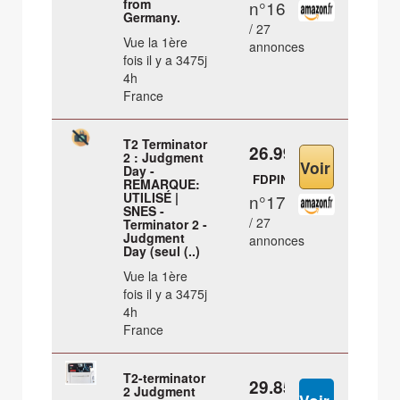
from
n°16
Germany.
/ 27
Vue la 1ère
annonces
fois il y a 3475j
4h
France
T2 Terminator
26.99 €
2 : Judgment
Day -
FDPIN
REMARQUE:
UTILISÉ |
n°17
SNES -
/ 27
Terminator 2 -
Judgment
annonces
Day (seul (..)
Vue la 1ère
fois il y a 3475j
4h
France
T2-terminator
29.85 €
2 Judgment