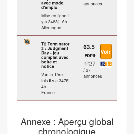
avec mode
annonces
d'emploi
Mise en ligne il
y a 3488j 16h
Allemagne
T2 Terminator
63.5 €
2 : Judgment
Day - jeu
FDPIN
complet avec
boite et
n°27
notice
/ 27
Vue la 1ère
annonces
fois il y a 3475j
4h
France
Annexe : Aperçu global
chronologique