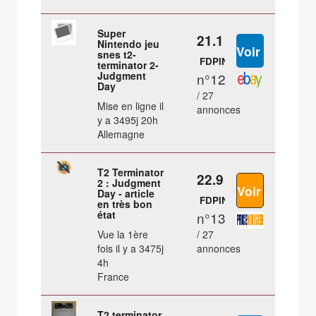
Super
21.1 €
Nintendo jeu
snes t2-
FDPIN
terminator 2-
Judgment
n°12
Day
/ 27
Mise en ligne il
annonces
y a 3495j 20h
Allemagne
T2 Terminator
22.9 €
2 : Judgment
Day - article
FDPIN
en très bon
état
n°13
Vue la 1ère
/ 27
fois il y a 3475j
annonces
4h
France
T2 terminator