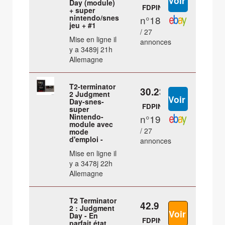
Day (module)
FDPIN
+ super
nintendo/snes
n°18
jeu + #1
/ 27
Mise en ligne il
annonces
y a 3489j 21h
Allemagne
T2-terminator
30.23 €
2 Judgment
Day-snes-
FDPIN
super
Nintendo-
n°19
module avec
/ 27
mode
d'emploi -
annonces
Mise en ligne il
y a 3478j 22h
Allemagne
T2 Terminator
42.9 €
2 : Judgment
Day - En
FDPIN
parfait état