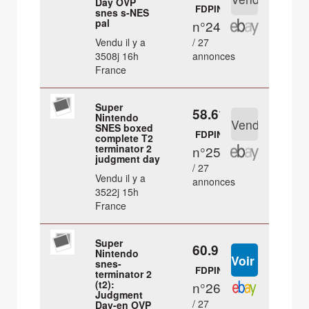
Day OVP
FDPIN
snes s-NES
pal
n°24
Vendu il y a
/ 27
3508j 16h
annonces
France
Super
58.61 €
Nintendo
SNES boxed
FDPIN
complete T2
terminator 2
n°25
judgment day
/ 27
Vendu il y a
annonces
3522j 15h
France
Super
60.9 €
Nintendo
snes-
FDPIN
terminator 2
(t2):
n°26
Judgment
/ 27
Day-en OVP