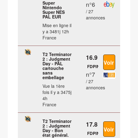
Super
n°6
Nintendo
/ 27
Super NES
PAL EUR
annonces
Mise en ligne il
y a 3481j 12h
France
T2 Terminator
16.9 €
2 : Judgment
Day - PAL
FDPIN
cartouche
sans
n°7
embellage
/ 27
Vue la 1ère
annonces
fois il y a 3475j
4h
France
T2 Terminator
17.8 €
2 : Judgment
Day - Bon
FDPIN
état général.