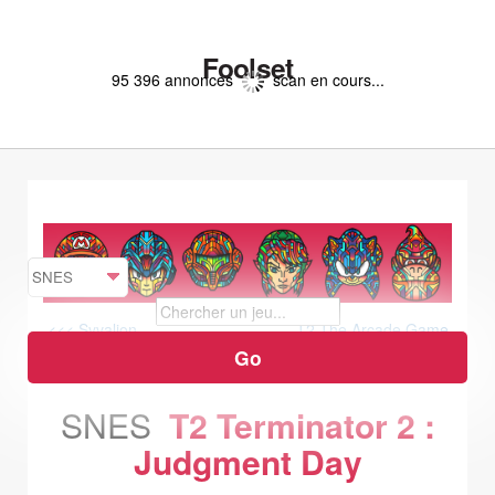
Foolset
95 396 annonces
scan en cours...
<<< Syvalion
T2 The Arcade Game
>>>
SNES
T2 Terminator 2 :
Judgment Day