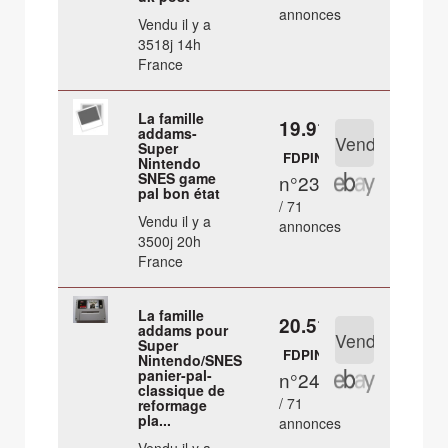
annonces
Vendu il y a
3518j 14h
France
La famille
19.91 €
addams-
Super
FDPIN
Nintendo
SNES game
n°23
pal bon état
/ 71
Vendu il y a
annonces
3500j 20h
France
La famille
20.51 €
addams pour
Super
FDPIN
Nintendo/SNES
panier-pal-
n°24
classique de
/ 71
reformage
pla...
annonces