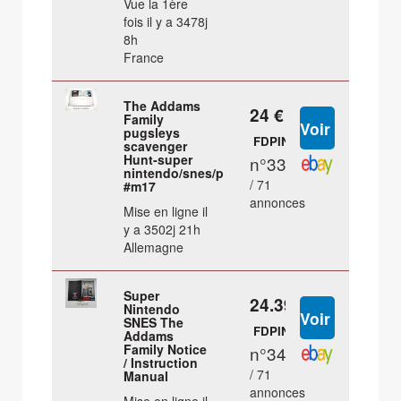
Vue la 1ère
fois il y a 3478j
8h
France
The Addams
24 €
Family
pugsleys
FDPIN
scavenger
Hunt-super
n°33
nintendo/snes/pal
/ 71
#m17
annonces
Mise en ligne il
y a 3502j 21h
Allemagne
Super
24.39 €
Nintendo
SNES The
FDPIN
Addams
Family Notice
n°34
/ Instruction
/ 71
Manual
annonces