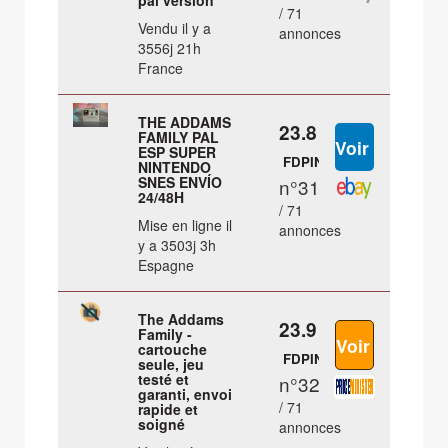
pal version
/ 71
Vendu il y a
annonces
3556j 21h
France
THE ADDAMS
23.8 €
FAMILY PAL
ESP SUPER
FDPIN
NINTENDO
SNES ENVÍO
n°31
24/48H
/ 71
Mise en ligne il
annonces
y a 3503j 3h
Espagne
The Addams
23.9 €
Family -
cartouche
FDPIN
seule, jeu
testé et
n°32
garanti, envoi
/ 71
rapide et
soigné
annonces