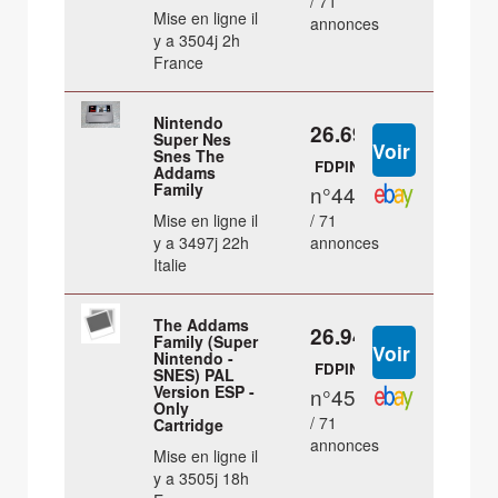
/ 71
Mise en ligne il
annonces
y a 3504j 2h
France
Nintendo
26.69 €
Super Nes
Snes The
FDPIN
Addams
Family
n°44
Mise en ligne il
/ 71
y a 3497j 22h
annonces
Italie
The Addams
26.94 €
Family (Super
Nintendo -
FDPIN
SNES) PAL
Version ESP -
n°45
Only
/ 71
Cartridge
annonces
Mise en ligne il
y a 3505j 18h