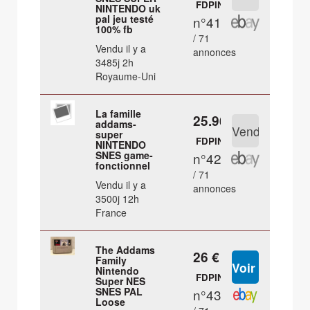
FDPIN
NINTENDO uk
pal jeu testé
n°41
100% fb
/ 71
Vendu il y a
annonces
3485j 2h
Royaume-Uni
La famille
25.96 €
addams-
super
FDPIN
NINTENDO
SNES game-
n°42
fonctionnel
/ 71
Vendu il y a
annonces
3500j 12h
France
The Addams
26 €
Family
Nintendo
FDPIN
Super NES
SNES PAL
n°43
Loose