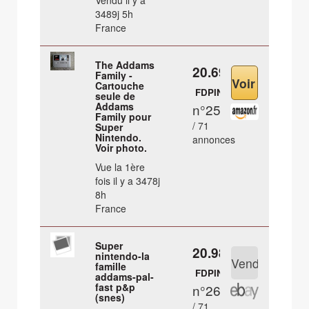
Vendu il y a
3489j 5h
France
The Addams
20.69 €
Family -
Cartouche
FDPIN
seule de
Addams
n°25
Family pour
/ 71
Super
Nintendo.
annonces
Voir photo.
Vue la 1ère
fois il y a 3478j
8h
France
Super
20.98 €
nintendo-la
famille
FDPIN
addams-pal-
fast p&p
n°26
(snes)
/ 71