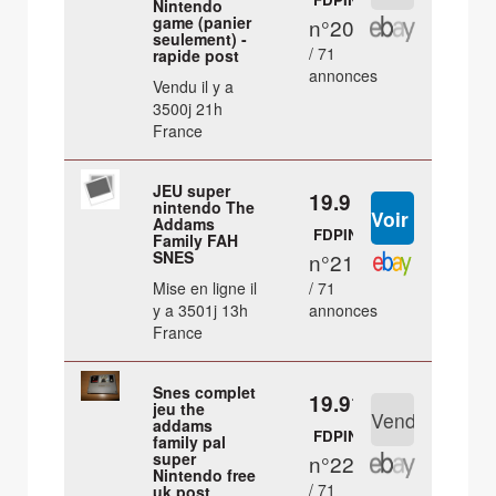
Nintendo
game (panier
n°20
seulement) -
/ 71
rapide post
annonces
Vendu il y a
3500j 21h
France
JEU super
19.9 €
nintendo The
Addams
FDPIN
Family FAH
SNES
n°21
Mise en ligne il
/ 71
y a 3501j 13h
annonces
France
Snes complet
19.91 €
jeu the
addams
FDPIN
family pal
super
n°22
Nintendo free
/ 71
uk post