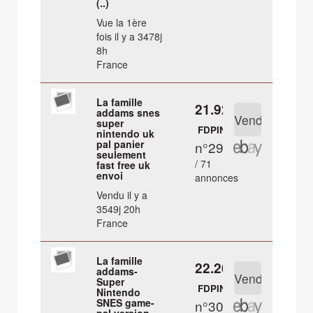
(..)
Vue la 1ère
fois il y a 3478j
8h
France
La famille
21.92 €
addams snes
super
FDPIN
nintendo uk
pal panier
n°29
seulement
/ 71
fast free uk
envoi
annonces
Vendu il y a
3549j 20h
France
La famille
22.26 €
addams-
Super
FDPIN
Nintendo
SNES game-
n°30