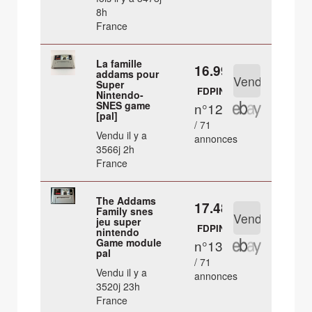
8h
France
La famille
16.99 €
addams pour
Super
FDPIN
Nintendo-
SNES game
n°12
[pal]
/ 71
Vendu il y a
annonces
3566j 2h
France
The Addams
17.48 €
Family snes
jeu super
FDPIN
nintendo
Game module
n°13
pal
/ 71
Vendu il y a
annonces
3520j 23h
France