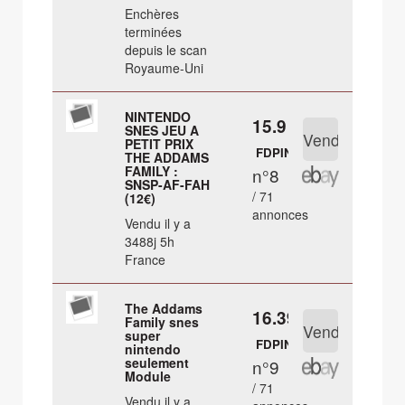
Enchères
terminées
depuis le scan
Royaume-Uni
NINTENDO
15.9 €
SNES JEU A
PETIT PRIX
FDPIN
THE ADDAMS
FAMILY :
n°8
SNSP-AF-FAH
/ 71
(12€)
annonces
Vendu il y a
3488j 5h
France
The Addams
16.39 €
Family snes
super
FDPIN
nintendo
seulement
n°9
Module
/ 71
Vendu il y a