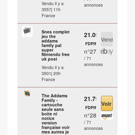
Vendu il y a
annonces
3557j 11h
France
Snes complet
21.09 €
jeu the
addams
FDPIN
family pal
super
n°27
Nintendo free
/ 71
uk post
annonces
Vendu il y a
3501j 20h
France
The Addams
21.79 €
Family -
cartouche
FDPIN
seule sans
boite ni
n°28
notice
/ 71
version
française voir
annonces
mes autres je