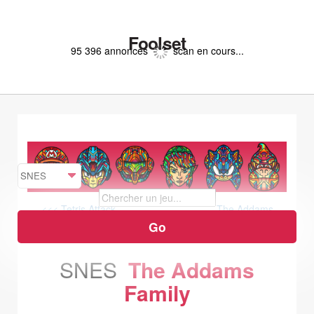
Foolset
95 396 annonces
scan en cours...
<<< Tetris Attack
The Addams
Family : Pugsley's Scavenger Hunt >>>
SNES
The Addams
Family