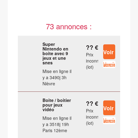
73 annonces :
Super
?? €
Nintendo en
boite avec 9
Prix
jeux et une
inconnu
snes
(lot)
Mise en ligne il
y a 3490j 3h
Nièvre
Boite / boitier
?? €
pour jeux
vidéo
Prix
inconnu
Mise en ligne il
(lot)
y a 3518j 19h
Paris 12ème