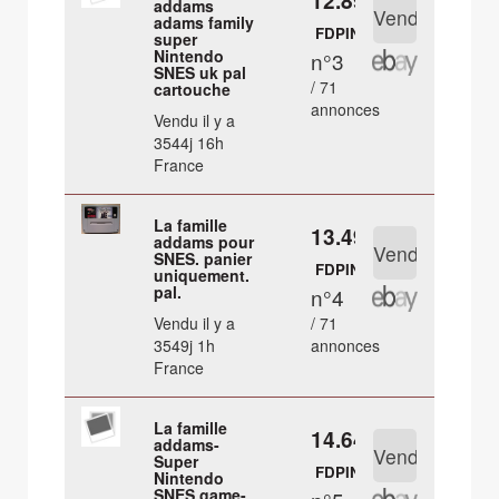
12.89 €
addams
adams family
FDPIN
super
Nintendo
n°3
SNES uk pal
/ 71
cartouche
annonces
Vendu il y a
3544j 16h
France
La famille
13.49 €
addams pour
SNES. panier
FDPIN
uniquement.
pal.
n°4
Vendu il y a
/ 71
3549j 1h
annonces
France
La famille
14.64 €
addams-
Super
FDPIN
Nintendo
SNES game-