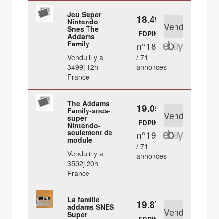
Jeu Super
18.49 €
Nintendo
Snes The
FDPIN
Addams
Family
n°18
Vendu il y a
/ 71
3499j 12h
annonces
France
The Addams
19.05 €
Family-snes-
super
FDPIN
Nintendo-
seulement de
n°19
module
/ 71
Vendu il y a
annonces
3502j 20h
France
La famille
19.87 €
addams SNES
Super
FDPIN