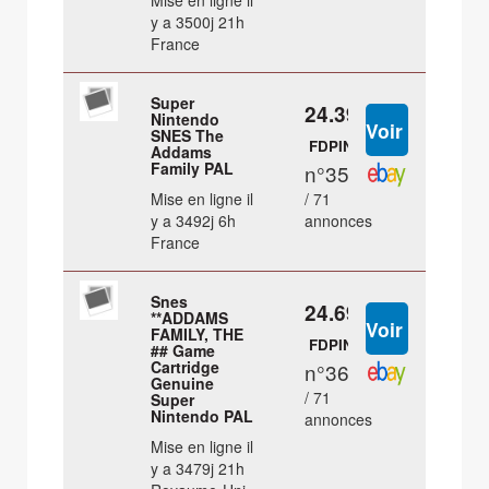
Mise en ligne il
y a 3500j 21h
France
Super
24.39 €
Nintendo
SNES The
FDPIN
Addams
Family PAL
n°35
Mise en ligne il
/ 71
y a 3492j 6h
annonces
France
Snes
24.69 €
**ADDAMS
FAMILY, THE
FDPIN
## Game
Cartridge
n°36
Genuine
/ 71
Super
Nintendo PAL
annonces
Mise en ligne il
y a 3479j 21h