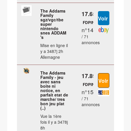
The Addams
17.65 €
Family
sgz/vgc/tbe
FDPIN
super
nintendo
n°14
snes ADDAM
/ 71
's
annonces
Mise en ligne il
y a 3487j 2h
Allemagne
The Addams
17.89 €
Family - jeu
avec sans
FDPIN
boite ni
notice, en
n°15
parfait etat de
/ 71
marche/ tres
bon jeu plat
annonces
(..)
Vue la 1ère
fois il y a 3478j
8h