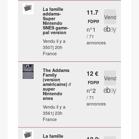
La famille
11.71 €
addams-
Super
FDPIN
Nintendo
SNES game-
n°1
pal version
/ 71
Vendu il y a
annonces
3507j 20h
France
The Addams
12 €
Family
(version
FDPIN
américaine) //
super
n°2
Nintendo
/ 71
snes
annonces
Vendu il y a
3561j 23h
France
La famille