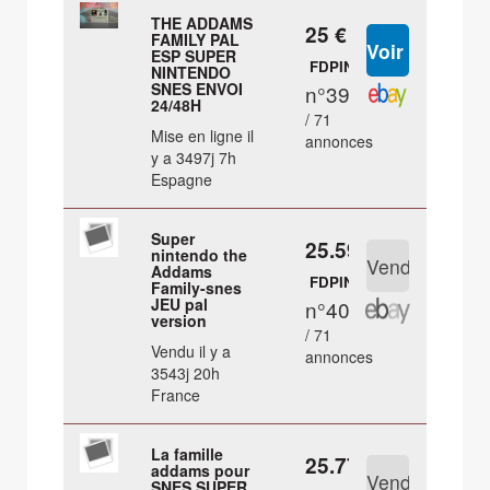
THE ADDAMS
25 €
FAMILY PAL
ESP SUPER
FDPIN
NINTENDO
SNES ENVOI
n°39
24/48H
/ 71
Mise en ligne il
annonces
y a 3497j 7h
Espagne
Super
25.59 €
nintendo the
Addams
FDPIN
Family-snes
JEU pal
n°40
version
/ 71
Vendu il y a
annonces
3543j 20h
France
La famille
25.77 €
addams pour
SNES SUPER