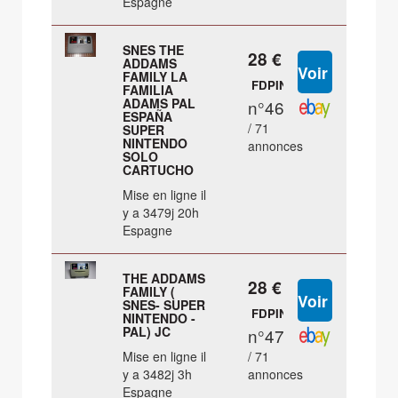
Espagne
SNES THE
28 €
ADDAMS
FAMILY LA
FDPIN
FAMILIA
ADAMS PAL
n°46
ESPAÑA
/ 71
SUPER
NINTENDO
annonces
SOLO
CARTUCHO
Mise en ligne il
y a 3479j 20h
Espagne
THE ADDAMS
28 €
FAMILY (
SNES- SUPER
FDPIN
NINTENDO -
PAL) JC
n°47
Mise en ligne il
/ 71
y a 3482j 3h
annonces
Espagne