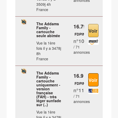
annonces
3509j 4h
France
The Addams
16.79 €
Family -
cartouche
FDPIN
seule abimée
n°10
Vue la 1ère
/ 71
fois il y a 3478j
annonces
8h
France
The Addams
16.9 €
Family -
cartouche
FDPIN
uniquement -
version
n°11
française
/ 71
(FAH) - très
léger sunfade
annonces
sur (..)
Vue la 1ère
fois il y a 3478j