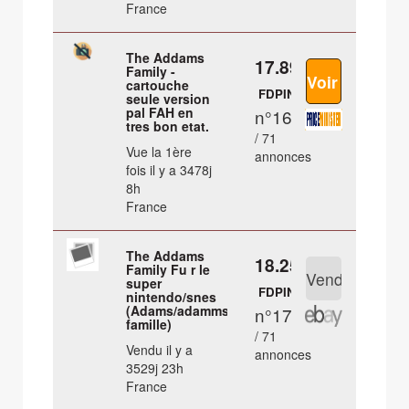
France
The Addams
17.89 €
Family -
cartouche
FDPIN
seule version
pal FAH en
n°16
tres bon etat.
/ 71
Vue la 1ère
annonces
fois il y a 3478j
8h
France
The Addams
18.25 €
Family Fu r le
super
FDPIN
nintendo/snes
(Adams/adamms
n°17
famille)
/ 71
Vendu il y a
annonces
3529j 23h
France