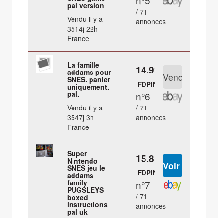
n°5
pal version
/ 71
Vendu il y a
annonces
3514j 22h
France
La famille
14.92 €
addams pour
SNES. panier
FDPIN
uniquement.
pal.
n°6
Vendu il y a
/ 71
3547j 3h
annonces
France
Super
15.81 €
Nintendo
SNES jeu le
FDPIN
addams
family
n°7
PUGSLEYS
/ 71
boxed
instructions
annonces
pal uk