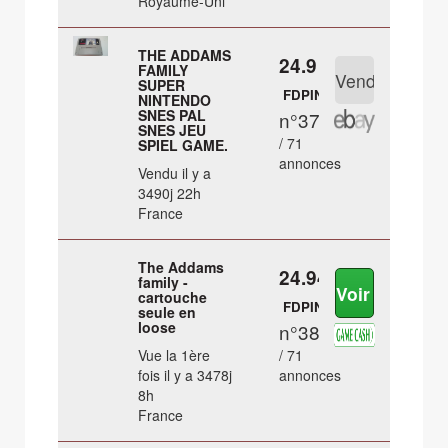
Royaume-Uni
THE ADDAMS
24.9 €
FAMILY
SUPER
FDPIN
NINTENDO
SNES PAL
n°37
SNES JEU
/ 71
SPIEL GAME.
annonces
Vendu il y a
3490j 22h
France
The Addams
24.94 €
family -
cartouche
FDPIN
seule en
loose
n°38
Vue la 1ère
/ 71
fois il y a 3478j
annonces
8h
France