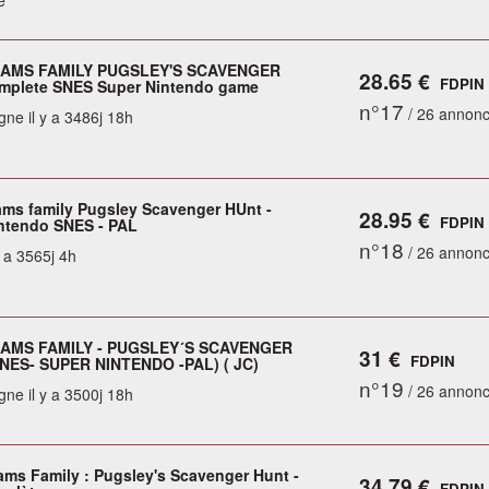
e
AMS FAMILY PUGSLEY'S SCAVENGER
28.65 €
FDPIN
mplete SNES Super Nintendo game
n°17
/ 26 annon
gne il y a 3486j 18h
ms family Pugsley Scavenger HUnt -
28.95 €
FDPIN
ntendo SNES - PAL
n°18
/ 26 annon
y a 3565j 4h
AMS FAMILY - PUGSLEY´S SCAVENGER
31 €
FDPIN
NES- SUPER NINTENDO -PAL) ( JC)
n°19
/ 26 annon
gne il y a 3500j 18h
ms Family : Pugsley's Scavenger Hunt -
34.79 €
FDPIN