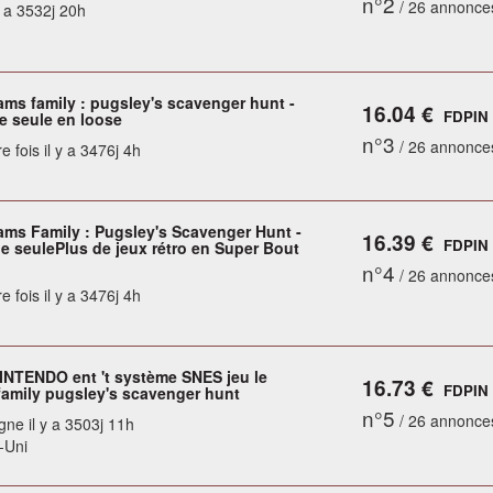
n°2
/ 26 annonce
y a 3532j 20h
ms family : pugsley's scavenger hunt -
16.04 €
FDPIN
e seule en loose
n°3
/ 26 annonce
e fois il y a 3476j 4h
ms Family : Pugsley's Scavenger Hunt -
16.39 €
FDPIN
e seulePlus de jeux rétro en Super Bout
n°4
/ 26 annonce
e fois il y a 3476j 4h
NTENDO ent 't système SNES jeu le
16.73 €
FDPIN
amily pugsley's scavenger hunt
n°5
/ 26 annonce
gne il y a 3503j 11h
-Uni