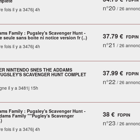
mplète
n°20
/ 26 annon
e fois il y a 3476j 4h
ms Family : Pugsley's Scavenger Hunt -
37.79 €
FDPIN
 seule sans boite ni notice version fr (..)
n°21
/ 26 annon
e fois il y a 3476j 4h
ER NINTENDO SNES THE ADDAMS
37.99 €
FDPIN
PUGSLEY'S SCAVENGER HUNT COMPLET
n°22
/ 26 annon
gne il y a 3481j 15h
ms Family : Pugsley's Scavenger Hunt -
38 €
FDPIN
dams Family ""Pugley's Scavenger
.)
n°23
/ 26 annon
e fois il y a 3476j 4h