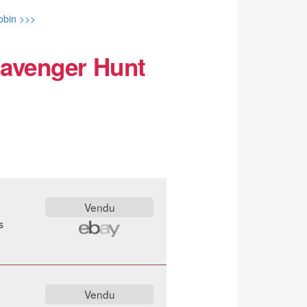
obin >>>
cavenger Hunt
s