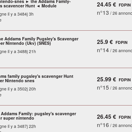
ntendo-snes ► the Addams Family-
24.45 €
FDPIN
's scavencer Hunt ◄ Module
n°13
/ 26 annon
gne il y a 3484j 3h
e
e Addams Family Pugsley's Scavenger
25.9 €
FDPIN
er Nintendo (Ukv) (SNES)
n°14
/ 26 annon
gne il y a 3488j 21h
ms family pugsley's scavenger Hunt
25.99 €
FDPIN
er Nintendo snes
n°15
/ 26 annon
gne il y a 3502j 20h
e
 Addams Family: pugsley's scavenger
26.45 €
FDPIN
r super nintendo
n°16
/ 26 annon
gne il y a 3487j 22h