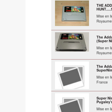
THE ADD
HUNT...
Mise en li
Royaume
The Adda
(Super N
Mise en li
Royaume
The Adda
SuperNi
Mise en li
France
Super Ni
Pugsley'
Mise en li