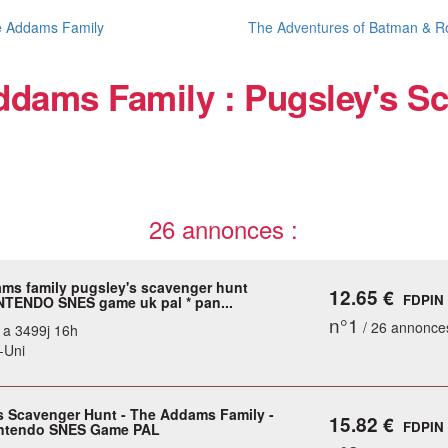
e Addams Family
The Adventures of Batman & R
ddams Family : Pugsley's S
26 annonces :
ms family pugsley's scavenger hunt
12.65 €
FDPIN
NTENDO SNES game uk pal * pan...
n°1
/ 26 annonce
y a 3499j 16h
-Uni
s Scavenger Hunt - The Addams Family -
15.82 €
FDPIN
intendo SNES Game PAL