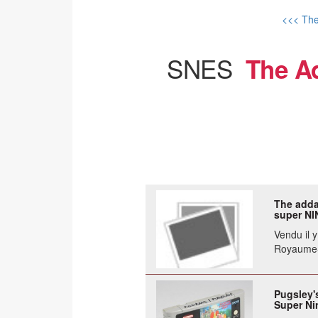
<<< Th
SNES
The A
The adda
super NI
Vendu il 
Royaume
Pugsley'
Super N