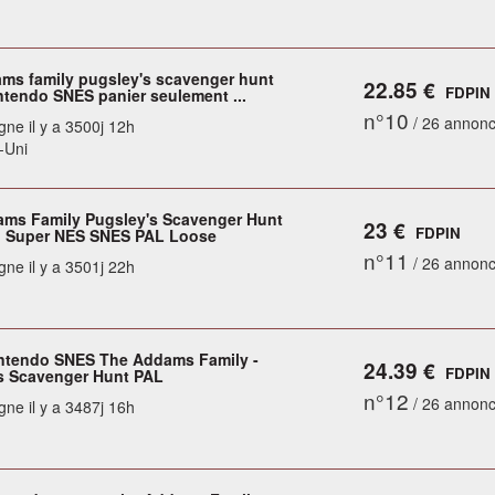
ms family pugsley's scavenger hunt
22.85 €
FDPIN
ntendo SNES panier seulement ...
n°10
/ 26 annon
gne il y a 3500j 12h
-Uni
ms Family Pugsley's Scavenger Hunt
23 €
FDPIN
o Super NES SNES PAL Loose
n°11
/ 26 annon
gne il y a 3501j 22h
ntendo SNES The Addams Family -
24.39 €
FDPIN
s Scavenger Hunt PAL
n°12
/ 26 annon
gne il y a 3487j 16h