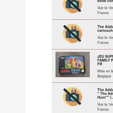
boîte co
Vue la 1èr
France
The Adda
cartouche
Vue la 1èr
France
JEU SUP
FAMILY 
FR
Mise en li
Belgique
The Adda
" The Ad
Hunt"" (.
Vue la 1èr
France