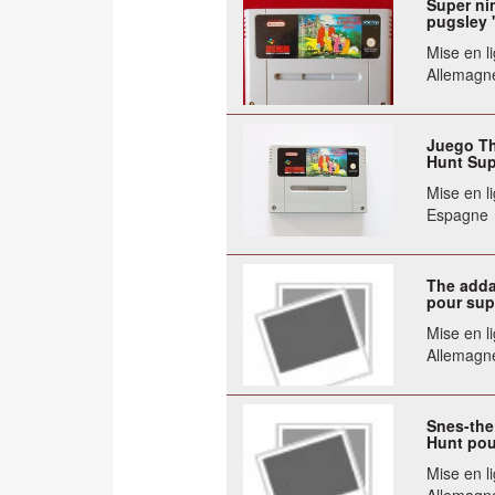
Super ni
pugsley 
Mise en li
Allemagn
Juego Th
Hunt Sup
Mise en li
Espagne
The adda
pour sup
Mise en li
Allemagn
Snes-the
Hunt pou
Mise en li