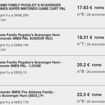
AMS FAMILY PUGSLEY`S SCAVENGER
17.63 €
FDPIN
..SNES SUPER NINTENDO GAME CART PAL
n°6
/ 26 annonce
gne il y a 3494j 20h
-Uni
ms Family Pugsley's Scavenger Hunt
18.31 €
FDPIN
intendo SNES PAL AUS/EUR VGC)
n°7
/ 26 annonce
gne il y a 3484j 14h
-Uni
ms Family Pugsley's Scavenger Hunt -
20.2 €
FDPIN
ntendo SNES PAL - LOOSE
n°8
/ 26 annonce
gne il y a 3503j 1h
ntendo SNES:The Addams Family -
22.3 €
FDPIN
s Scavenger Hunt [SEUL] Fr
n°9
/ 26 annonce
gne il y a 3487j 17h