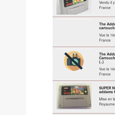
Vendu il 
France
The Adda
cartouch
Vue la 1èr
France
The Adda
Cartouch
(..)
Vue la 1èr
France
SUPER NI
addams f
Mise en li
Royaume