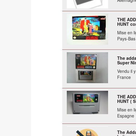
Allemagn
THE ADD
HUNT co
Mise en li
Pays-Bas
The adda
Super Ni
Vendu il 
France
THE ADD
HUNT ( S
Mise en li
Espagne
The Adda