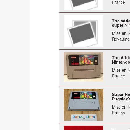
France
The adda
super Ni
Mise en li
Royaume
The Adda
Nintend
Mise en li
France
Super Ni
Pugsley'
Mise en li
France