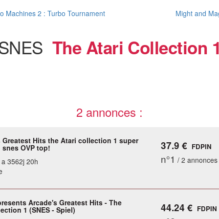
o Machines 2 : Turbo Tournament
Might and Mag
SNES
The Atari Collection 
2 annonces :
 Greatest Hits the Atari collection 1 super
37.9 €
FDPIN
 snes OVP top!
n°1
/ 2 annonces
y a 3562j 20h
e
resents Arcade's Greatest Hits - The
44.24 €
FDPIN
lection 1 (SNES - Spiel)