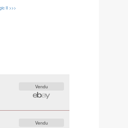
ic II >>>
1