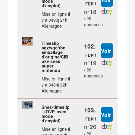
mode
FDPIN
d'emploi)
n°18
Mise en ligne il
/ 20
y a 3490j 21h
annonces
Allemagne
Timeslip
102.99 €
sgz/vgc/tbe
emballage
FDPIN
d'origine/CIB
ukv snes
n°19
super
/ 20
nintendo
annonces
Mise en ligne il
y a 3484j 22h
Allemagne
Snes-timeslip
103.45 €
- (OVP, avec
mode
FDPIN
d'emploi)
n°20
Mise en ligne il
/ 20