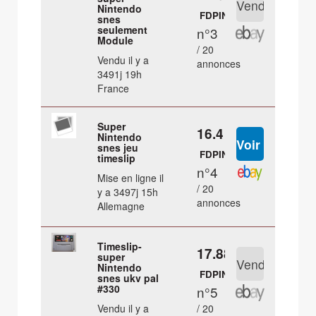
Nintendo
FDPIN
snes
seulement
n°3
Module
/ 20
Vendu il y a
annonces
3491j 19h
France
Super
16.4 €
Nintendo
snes jeu
FDPIN
timeslip
n°4
Mise en ligne il
/ 20
y a 3497j 15h
annonces
Allemagne
Timeslip-
17.88 €
super
Nintendo
FDPIN
snes ukv pal
#330
n°5
Vendu il y a
/ 20