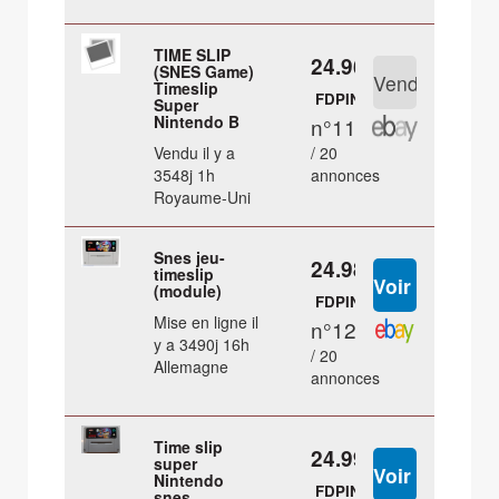
TIME SLIP
24.96 €
(SNES Game)
Timeslip
FDPIN
Super
Nintendo B
n°11
Vendu il y a
/ 20
3548j 1h
annonces
Royaume-Uni
Snes jeu-
24.98 €
timeslip
(module)
FDPIN
Mise en ligne il
n°12
y a 3490j 16h
/ 20
Allemagne
annonces
Time slip
24.99 €
super
Nintendo
FDPIN
snes