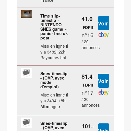
France
Time slip-
41.01 €
timeslip ~
NINTENDO
FDPIN
SNES game ~
panier free uk
n°16
post
/ 20
Mise en ligne il
annonces
y a 3482j 22h
Royaume-Uni
Snes-timeslip
81.45 €
- (OVP, avec
mode
FDPIN
d'emploi)
n°17
Mise en ligne il
/ 20
y a 3494j 18h
annonces
Allemagne
Snes-timeslip
101.45 €
- (OVP, avec