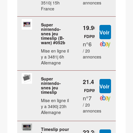
3510j 15h
annonces
France
Super
19.96 €
nintendo-
snes jeu
FDPIN
timeslip (B-
ware) #052b
n°6
Mise en ligne il
/ 20
y a 3481j 6h
annonces
Allemagne
Super
21.4 €
nintendo-
snes jeu
FDPIN
timeslip
n°7
Mise en ligne il
/ 20
y a 3490j 23h
annonces
Allemagne
Timeslip pour
22.25 €