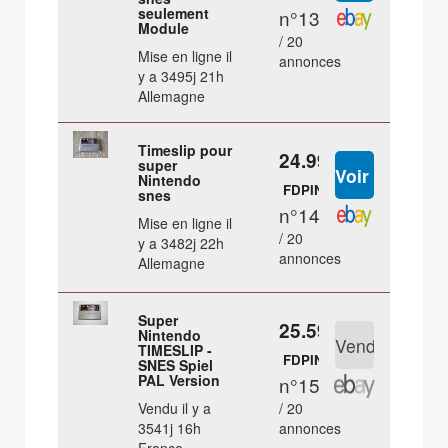
seulement
n°13
Module
/ 20
Mise en ligne il
annonces
y a 3495j 21h
Allemagne
Timeslip pour
24.99 €
super
Nintendo
FDPIN
snes
n°14
Mise en ligne il
/ 20
y a 3482j 22h
annonces
Allemagne
Super
25.59 €
Nintendo
TIMESLIP -
FDPIN
SNES Spiel
PAL Version
n°15
Vendu il y a
/ 20
3541j 16h
annonces