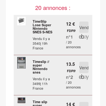
20 annonces :
TimeSlip
12 €
Lose Super
Nintendo
FDPIN
SNES S-NES
n°1
Vendu il y a
/ 20
3540j 19h
annonces
France
Timeslip //
13.5 €
super
Nintendo
FDPIN
snes
n°2
Vendu il y a
/ 20
3499j 11h
annonces
France
Time slip
14 €
super