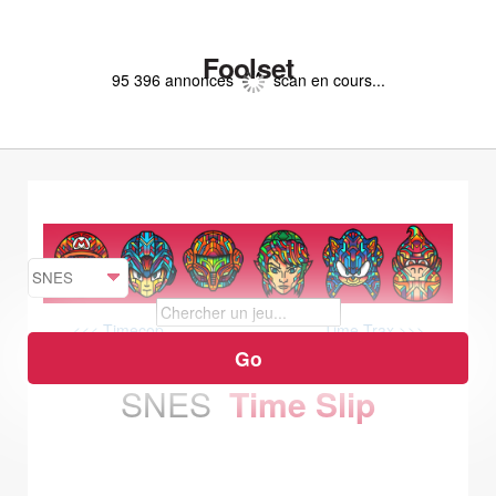
Foolset
95 396 annonces
scan en cours...
<<< Timecop
Time Trax >>>
SNES
Time Slip