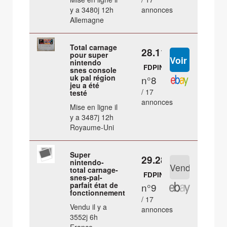
y a 3480j 12h
annonces
Allemagne
Total carnage
28.11 €
pour super
nintendo
FDPIN
snes console
uk pal région
n°8
jeu a été
/ 17
testé
annonces
Mise en ligne il
y a 3487j 12h
Royaume-Uni
Super
29.28 €
nintendo-
total carnage-
FDPIN
snes-pal-
parfait état de
n°9
fonctionnement
/ 17
Vendu il y a
annonces
3552j 6h