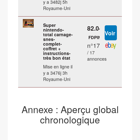
y a 3482j 5h
Royaume-Uni
Super
82.04 €
nintendo-
total carnage-
FDPIN
snes-
complet-
n°17
coffret +
/ 17
instructions-
très bon état
annonces
Mise en ligne il
y a 3476j 3h
Royaume-Uni
Annexe : Aperçu global
chronologique