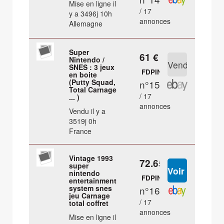
Mise en ligne il
/ 17
y a 3496j 10h
annonces
Allemagne
Super
61 €
Nintendo /
SNES : 3 jeux
FDPIN
en boite
(Putty Squad,
n°15
Total Carnage
/ 17
... )
annonces
Vendu il y a
3519j 0h
France
Vintage 1993
72.65 €
super
nintendo
FDPIN
entertainment
system snes
n°16
jeu Carnage
/ 17
total coffret
annonces
Mise en ligne il