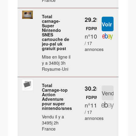
France
Total
29.29 €
carnage-
Super
FDPIN
Nintendo
SNES
n°10
cartouche de
/ 17
jeu-pal uk
gratuit post
annonces
Mise en ligne il
y a 3480j 3h
Royaume-Uni
Total
30.25 €
Carnage-top
Action
FDPIN
Adventure
pour super
n°11
nintendo/snes
/ 17
Vendu il y a
annonces
3495j 2h
France