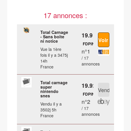
17 annonces :
Total Carnage
19.9 €
- Sans boîte
ni notice
FDPIN
Vue la 1ère
n°1
fois il y a 3475j
/ 17
14h
annonces
France
Total carnage
19.92 €
super
nintendo
FDPIN
snes
n°2
Vendu il y a
/ 17
3502j 5h
annonces
France