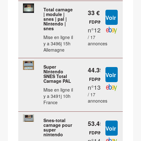
Total carnage
33 €
| module |
snes | pal |
FDPIN
Nintendo |
snes
n°12
Mise en ligne il
/ 17
y a 3496j 15h
annonces
Allemagne
Super
44.39 €
Nintendo
SNES Total
FDPIN
Carnage PAL
n°13
Mise en ligne il
/ 17
y a 3491j 10h
annonces
France
Snes-total
53.45 €
carnage pour
super
FDPIN
nintendo
n°14