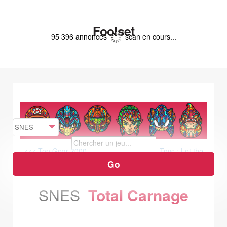
Foolset
95 396 annonces
scan en cours...
<<< Top Gear 3000
Toys : Let the
Toy War Begin! >>>
SNES
Total Carnage