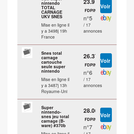
23.9 €
nintendo
TOTAL
FDPIN
CARNAGE
UKV SNES
n°5
Mise en ligne il
/ 17
y a 3498j 19h
annonces
France
Snes total
26.37 €
carnage
cartouche
FDPIN
seule super
nintendo
n°6
Mise en ligne il
/ 17
y a 3487j 13h
annonces
Royaume-Uni
Super
28.06 €
nintendo-
snes jeu total
FDPIN
carnage (B-
ware) #370b
n°7
Mise en ligne il
/ 17