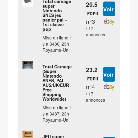
Total carnage
20.5 €
super
Nintendo
FDPIN
SNES jeu
panier pal ~
n°3
1st classe
/ 17
p&p
annonces
Mise en ligne il
y a 3486j 23h
Royaume-Uni
Total Carnage
23.25 €
(Super
Nintendo
FDPIN
SNES, PAL
AUS/UK/EUR
n°4
Free
/ 17
Shipping
Worldwide)
annonces
Mise en ligne il
y a 3487j 23h
Royaume-Uni
JEU super