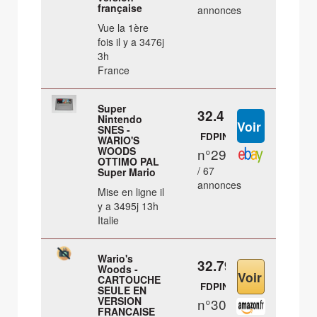
française
annonces
Vue la 1ère
fois il y a 3476j
3h
France
Super
32.4 €
Nintendo
SNES -
FDPIN
WARIO'S
WOODS
n°29
OTTIMO PAL
/ 67
Super Mario
annonces
Mise en ligne il
y a 3495j 13h
Italie
Wario's
32.79 €
Woods -
CARTOUCHE
FDPIN
SEULE EN
VERSION
n°30
FRANCAISE