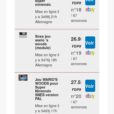
super
FDPIN
nintendo
n°18
Mise en ligne il
/ 67
y a 3498j 21h
annonces
Allemagne
Snes jeu-
26.98 €
wario 's
woods
FDPIN
(module)
n°19
Mise en ligne il
/ 67
y a 3476j 18h
annonces
Allemagne
Jeu WARIO'S
27.55 €
WOODS pour
Super
FDPIN
Nintendo
SNES version
n°20
PAL
/ 67
Mise en ligne il
annonces
y a 3493j 17h