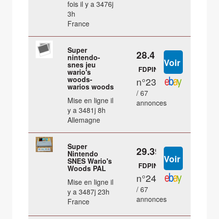
fois il y a 3476j
3h
France
Super
28.4 €
nintendo-
snes jeu
FDPIN
wario's
woods-
n°23
warios woods
/ 67
Mise en ligne il
annonces
y a 3481j 8h
Allemagne
Super
29.39 €
Nintendo
SNES Wario's
FDPIN
Woods PAL
n°24
Mise en ligne il
/ 67
y a 3487j 23h
annonces
France