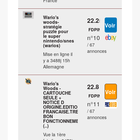
France
Wario's
22.25 €
woods-
stratégie
FDPIN
puzzle pour
le super
n°10
nintendo/snes
/ 67
(warios)
annonces
Mise en ligne il
y a 3488j 15h
Allemagne
Wario's
22.8 €
Woods -
CARTOUCHE
FDPIN
SEULE +
NOTICE D
n°11
ORIGINE.EDITION
/ 67
FRANCAISE.TRES
BON
annonces
FONCTIONNEMENT.EN
(..)
Vue la 1ère