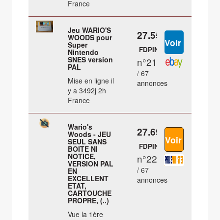
France
Jeu WARIO'S
27.55 €
WOODS pour
Super
FDPIN
Nintendo
SNES version
n°21
PAL
/ 67
Mise en ligne il
annonces
y a 3492j 2h
France
Wario's
27.69 €
Woods - JEU
SEUL SANS
FDPIN
BOITE NI
NOTICE,
n°22
VERSION PAL
/ 67
EN
EXCELLENT
annonces
ETAT,
CARTOUCHE
PROPRE, (..)
Vue la 1ère