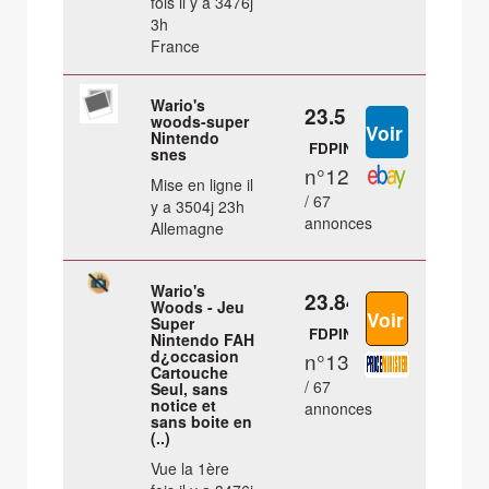
fois il y a 3476j
3h
France
Wario's
23.5 €
woods-super
Nintendo
FDPIN
snes
n°12
Mise en ligne il
/ 67
y a 3504j 23h
annonces
Allemagne
Wario's
23.84 €
Woods - Jeu
Super
FDPIN
Nintendo FAH
d¿occasion
n°13
Cartouche
/ 67
Seul, sans
notice et
annonces
sans boite en
(..)
Vue la 1ère