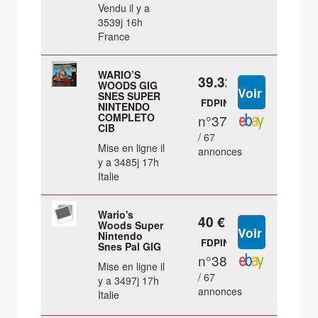
Vendu il y a
3539j 16h
France
WARIO’S
39.32 €
WOODS GIG
SNES SUPER
FDPIN
NINTENDO
COMPLETO
n°37
CIB
/ 67
Mise en ligne il
annonces
y a 3485j 17h
Italie
Wario's
40 €
Woods Super
Nintendo
FDPIN
Snes Pal GIG
n°38
Mise en ligne il
/ 67
y a 3497j 17h
annonces
Italie