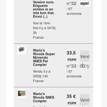
Version euro.
n°32
Etiquette
/ 67
entière et en
très bon état.
annonces
Envoi (..)
Vue la 1ère
fois il y a 3476j
3h
France
Wario's
33.5 €
Woods Super
Nintendo
FDPIN
SNES Pal
Complet
n°33
Vendu il y a
/ 67
3559j 14h
annonces
France
Wario's
35 €
Woods SNES
Complet
FDPIN