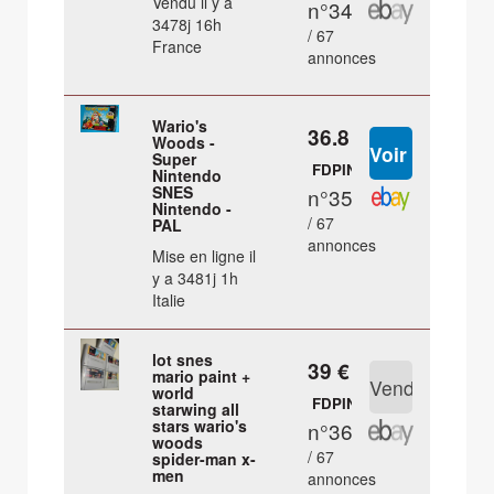
Vendu il y a
n°34
3478j 16h
/ 67
France
annonces
Wario's
36.8 €
Woods -
Super
FDPIN
Nintendo
SNES
n°35
Nintendo -
/ 67
PAL
annonces
Mise en ligne il
y a 3481j 1h
Italie
lot snes
39 €
mario paint +
world
FDPIN
starwing all
stars wario's
n°36
woods
/ 67
spider-man x-
men
annonces