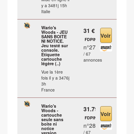
y a 3481j 15h
Italie
Wario's
31 €
Woods - JEU
SANS BOITE
FDPIN
NI NOTICE.
Jeu testé sur
n°27
console.
/ 67
Etiquette
cartouche
annonces
légère (..)
Vue la 1ère
fois il y a 3476j
3h
France
Wario's
31.79 €
Woods -
cartouche
FDPIN
seule sans
boite ni
n°28
notice
/ 67
version