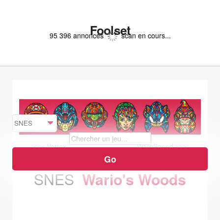
Foolset
95 396 annonces
scan en cours...
<<< Vortex
WarpSpeed >>>
SNES
Wario's Woods