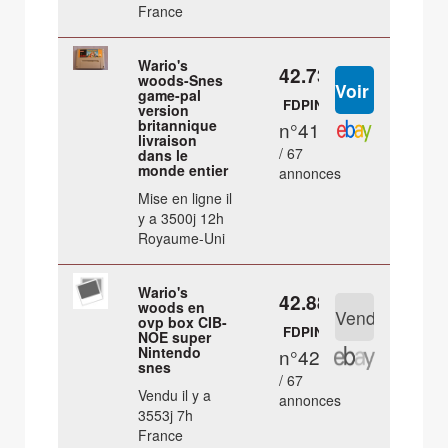
France
Wario's
42.73 €
woods-Snes
game-pal
FDPIN
version
britannique
n°41
livraison
/ 67
dans le
monde entier
annonces
Mise en ligne il
y a 3500j 12h
Royaume-Uni
Wario's
42.88 €
woods en
ovp box CIB-
FDPIN
NOE super
Nintendo
n°42
snes
/ 67
Vendu il y a
annonces
3553j 7h
France