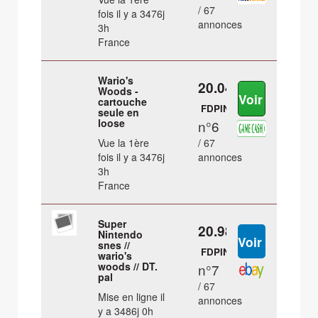
/ 67
fois il y a 3476j
annonces
3h
France
Wario's
20.04 €
Woods -
cartouche
FDPIN
seule en
loose
n°6
Vue la 1ère
/ 67
fois il y a 3476j
annonces
3h
France
Super
20.98 €
Nintendo
snes //
FDPIN
wario's
woods // DT.
n°7
pal
/ 67
Mise en ligne il
annonces
y a 3486j 0h