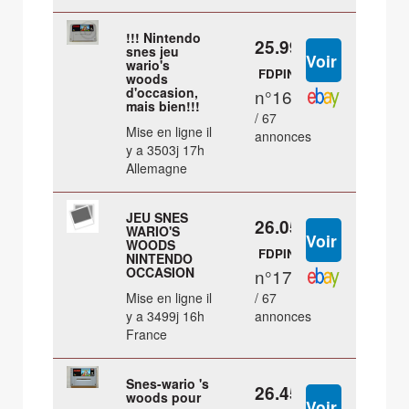
!!! Nintendo
25.99 €
snes jeu
wario's
FDPIN
woods
d'occasion,
n°16
mais bien!!!
/ 67
Mise en ligne il
annonces
y a 3503j 17h
Allemagne
JEU SNES
26.05 €
WARIO'S
WOODS
FDPIN
NINTENDO
OCCASION
n°17
Mise en ligne il
/ 67
y a 3499j 16h
annonces
France
Snes-wario 's
26.45 €
woods pour