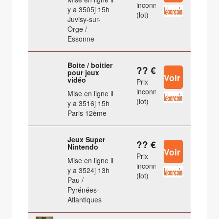
inconnu
y a 3505j 15h
(lot)
Juvisy-sur-
Orge /
Essonne
Boite / boitier
?? €
pour jeux
vidéo
Prix
inconnu
Mise en ligne il
(lot)
y a 3516j 15h
Paris 12ème
Jeux Super
?? €
Nintendo
Prix
Mise en ligne il
inconnu
y a 3524j 13h
(lot)
Pau /
Pyrénées-
Atlantiques