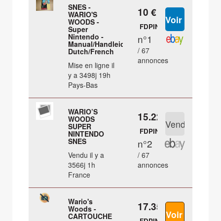
SNES -
10 €
WARIO'S
WOODS -
FDPIN
Super
Nintendo -
n°1
Manual/Handleiding
/ 67
Dutch/French
annonces
Mise en ligne il
y a 3498j 19h
Pays-Bas
WARIO’S
15.22 €
WOODS
SUPER
FDPIN
NINTENDO
SNES
n°2
Vendu il y a
/ 67
3566j 1h
annonces
France
Wario's
17.35 €
Woods -
CARTOUCHE
FDPIN