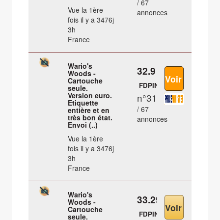
/ 67
Vue la 1ère
annonces
fois il y a 3476j
3h
France
Wario's
32.9 €
Woods -
Cartouche
FDPIN
seule.
Version euro.
n°31
Etiquette
/ 67
entière et en
très bon état.
annonces
Envoi (..)
Vue la 1ère
fois il y a 3476j
3h
France
Wario's
33.29 €
Woods -
Cartouche
FDPIN
seule.