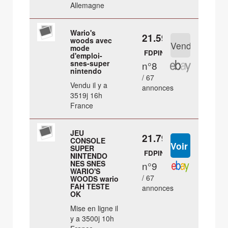
Allemagne
Wario's
21.59 €
woods avec
mode
FDPIN
d'emploi-
snes-super
n°8
nintendo
/ 67
Vendu il y a
annonces
3519j 16h
France
JEU
21.79 €
CONSOLE
SUPER
FDPIN
NINTENDO
NES SNES
n°9
WARIO'S
/ 67
WOODS wario
FAH TESTE
annonces
OK
Mise en ligne il
y a 3500j 10h