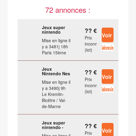
72 annonces :
Jeux super
?? €
nintendo
Prix
Mise en ligne il
inconnu
y a 3481j 18h
(lot)
Paris 15ème
Jeux
?? €
Nintendo Nes
Prix
Mise en ligne il
inconnu
y a 3490j 9h
(lot)
Le Kremlin-
Bicêtre / Val-
de-Marne
Jeux super
?? €
nintendo -
Prix
Mise en ligne il