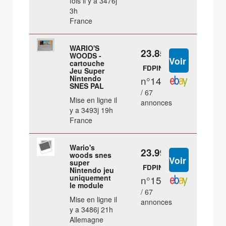
fois il y a 3476j
3h
France
WARIO'S
23.85 €
WOODS -
cartouche
FDPIN
Jeu Super
Nintendo
n°14
SNES PAL
/ 67
Mise en ligne il
annonces
y a 3493j 19h
France
Wario's
23.99 €
woods snes
super
FDPIN
Nintendo jeu
uniquement
n°15
le module
/ 67
Mise en ligne il
annonces
y a 3486j 21h
Allemagne