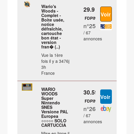
Wario's
29.9 €
Woods -
Complet -
FDPIN
Boite usée,
notice
n°25
défraîchie,
/ 67
cartouche
bon état -
annonces
version
fran� (..)
Vue la 1ère
fois il y a 3476j
3h
France
WARIO
30.59 €
WOODS
Super
FDPIN
Nintendo
SNES
n°26
Versione PAL
/ 67
Europea
○○○○○ SOLO
annonces
CARTUCCIA
Mise en ligne il