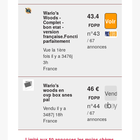
Wario's
43.4 €
Woods -
Complet -
FDPIN
bon etat -
version
n°43
française.Fonctionne
/ 67
parfaitement
annonces
Vue la 1ère
fois il y a 3476j
3h
France
Wario's
46 €
woods en
ovp box snes
FDPIN
pal
n°44
Vendu il y a
/ 67
3487j 18h
annonces
France
Limité aux 50 annonces les moins chères.