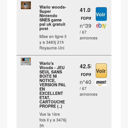
Wario woods-
41.01 €
Super
Nintendo
FDPIN
SNES game
pal uk gratuit
n°39
post
/ 67
Mise en ligne il
annonces
y a 3483j 21h
Royaume-Uni
Wario's
42.58 €
Woods - JEU
SEUL SANS
FDPIN
BOITE NI
NOTICE,
n°40
VERSION PAL
/ 67
EN
EXCELLENT
annonces
ETAT,
CARTOUCHE
PROPRE (..)
Vue la 1ère
fois il y a 3476j
3h