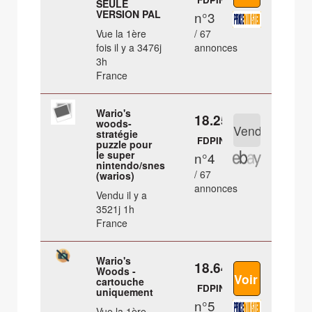
SEULE
VERSION PAL
n°3
Vue la 1ère
/ 67
fois il y a 3476j
annonces
3h
France
Wario's
18.25 €
woods-
stratégie
FDPIN
puzzle pour
le super
n°4
nintendo/snes
/ 67
(warios)
annonces
Vendu il y a
3521j 1h
France
Wario's
18.64 €
Woods -
cartouche
FDPIN
uniquement
n°5
Vue la 1ère