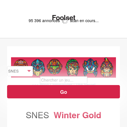
Foolset
95 396 annonces
scan en cours...
<<< Wing Commander : The Secret
Missions
Winter Olympics Games :
Lillehammer '94 >>>
SNES
Winter Gold