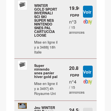
WINTER
19.96 €
GOLD SPORT
INVERNALI
FDPIN
SCI SKI
SUPER NES
n°3
NINTENDO
/ 15
SNES PAL
CARTUCCIA
annonces
LOOSE
Mise en ligne il
y a 3488j 18h
Italie
Super
20.81 €
nintendo
snes panier
FDPIN
hiver gold pal
n°4
Mise en ligne il
/ 15
y a 3497j 4h
annonces
Royaume-Uni
Jeu WINTER
24.55 €