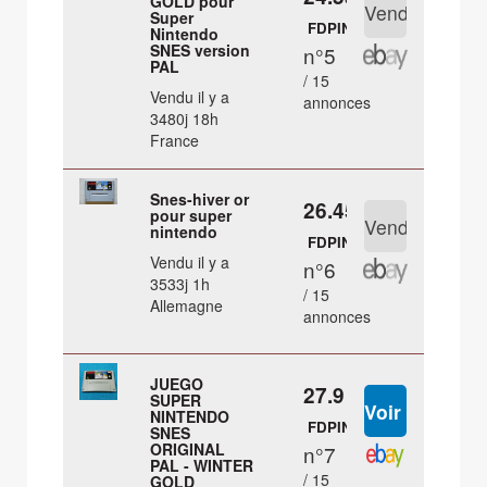
GOLD pour
Super
FDPIN
Nintendo
SNES version
n°5
PAL
/ 15
Vendu il y a
annonces
3480j 18h
France
Snes-hiver or
26.45 €
pour super
nintendo
FDPIN
Vendu il y a
n°6
3533j 1h
/ 15
Allemagne
annonces
JUEGO
27.9 €
SUPER
NINTENDO
FDPIN
SNES
ORIGINAL
n°7
PAL - WINTER
/ 15
GOLD