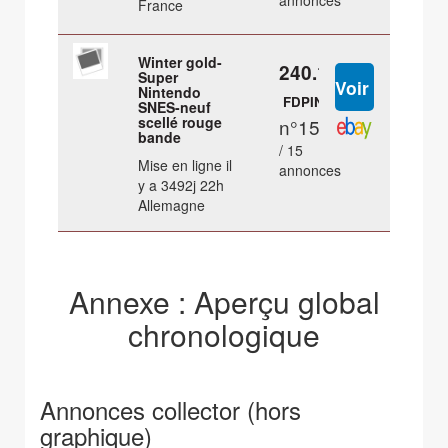
annonces
France
Winter gold-
240.18 €
Super
Nintendo
FDPIN
SNES-neuf
scellé rouge
n°15
bande
/ 15
Mise en ligne il
annonces
y a 3492j 22h
Allemagne
Annexe : Aperçu global
chronologique
Annonces collector (hors
graphique)