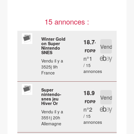
15 annonces :
Winter Gold
18.74 €
on Super
Nintendo
FDPIN
SNES
n°1
Vendu il y a
/ 15
3525j 9h
annonces
France
Super
18.9 €
nintendo-
snes jeu
FDPIN
Hiver Or
n°2
Vendu il y a
/ 15
3551j 20h
annonces
Allemagne