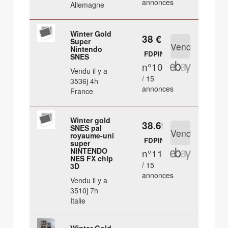
annonces
Allemagne
Winter Gold
38 €
Super
Nintendo
FDPIN
SNES
n°10
Vendu il y a
/ 15
3536j 4h
annonces
France
Winter gold
38.69 €
SNES pal
royaume-uni
FDPIN
super
NINTENDO
n°11
NES FX chip
/ 15
3D
annonces
Vendu il y a
3510j 7h
Italie