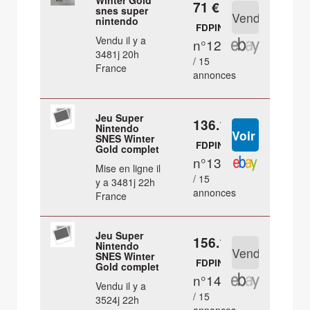
Winter Gold
71 €
snes super
nintendo
FDPIN
Vendu il y a
n°12
3481j 20h
/ 15
France
annonces
Jeu Super
136.1 €
Nintendo
SNES Winter
FDPIN
Gold complet
n°13
Mise en ligne il
/ 15
y a 3481j 22h
annonces
France
Jeu Super
156.1 €
Nintendo
SNES Winter
FDPIN
Gold complet
n°14
Vendu il y a
/ 15
3524j 22h