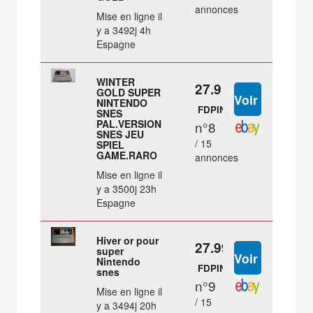
annonces
Mise en ligne il
y a 3492j 4h
Espagne
WINTER
27.9 €
GOLD SUPER
NINTENDO
FDPIN
SNES
PAL.VERSION
n°8
SNES JEU
/ 15
SPIEL
GAME.RARO
annonces
Mise en ligne il
y a 3500j 23h
Espagne
Hiver or pour
27.99 €
super
Nintendo
FDPIN
snes
n°9
Mise en ligne il
/ 15
y a 3494j 20h