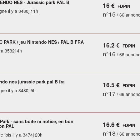
ENDO NES - Jurassic park PAL B
16 €
FDPIN
gne il y a 3480j 11h
n°15
/ 66 annon
 PARK / jeu Nintendo NES / PAL B FRA
16.2 €
FDPIN
y a 3532j 4h
n°16
/ 66 annon
ndo nes jurassic park pal B fra
16.5 €
FDPIN
gne il y a 3480j 5h
n°17
/ 66 annon
Park - sans boite ni notice, en bon
16.6 €
FDPIN
ion PAL
n°18
/ 66 annon
e fois il y a 3474j 20h