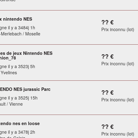
ux nintendo NES
?? €
gne il y a 3484j 1h
Prix inconnu (lot)
Merlebach / Moselle
es de jeux Nintendo NES
?? €
hion_78
Prix inconnu (lot)
gne il y a 3523j 5h
 Yvelines
ENDO NES jurassic Parc
?? €
gne il y a 3525j 15h
Prix inconnu (lot)
ult / Vienne
tendo nes en loose
?? €
gne il y a 3478j 2h
Prix inconnu (lot)