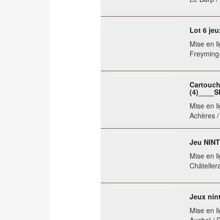
Lot 6 je
Mise en li
Freyming-
Cartouch
(4)____S
Mise en li
Achères /
Jeu NINT
Mise en li
Châtellera
Jeux nin
Mise en li