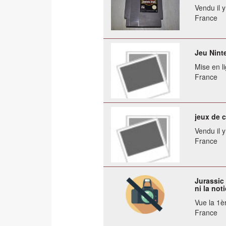
Vendu il 
France
Jeu Nint
Mise en li
France
jeux de 
Vendu il 
France
Jurassic 
ni la not
Vue la 1èr
France