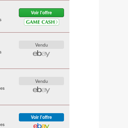
s
s
ces
ces