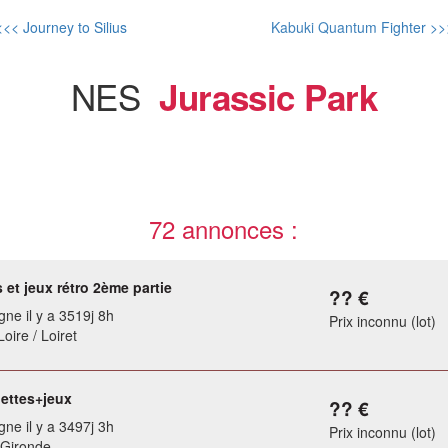
<<< Journey to Silius
Kabuki Quantum Fighter >>
NES
Jurassic Park
72 annonces :
et jeux rétro 2ème partie
?? €
gne il y a 3519j 8h
Prix inconnu (lot)
Loire / Loiret
ettes+jeux
?? €
gne il y a 3497j 3h
Prix inconnu (lot)
 Gironde