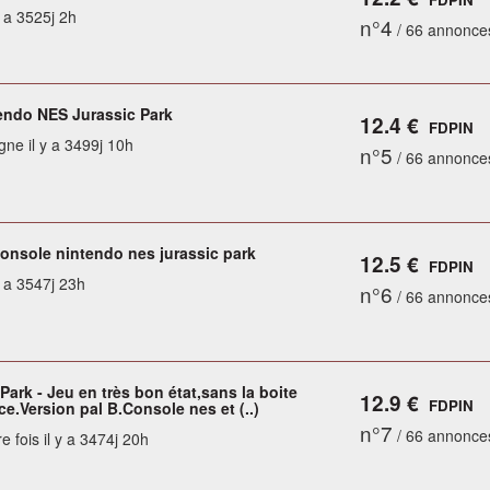
y a 3525j 2h
n°4
/ 66 annonce
endo NES Jurassic Park
12.4 €
FDPIN
gne il y a 3499j 10h
n°5
/ 66 annonce
console nintendo nes jurassic park
12.5 €
FDPIN
y a 3547j 23h
n°6
/ 66 annonce
Park - Jeu en très bon état,sans la boite
12.9 €
FDPIN
ice.Version pal B.Console nes et (..)
n°7
/ 66 annonce
e fois il y a 3474j 20h