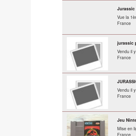
Jurassic
Vue la 1èr
France
jurassic
Vendu il 
France
JURASSI
Vendu il 
France
Jeu Nint
Mise en li
France