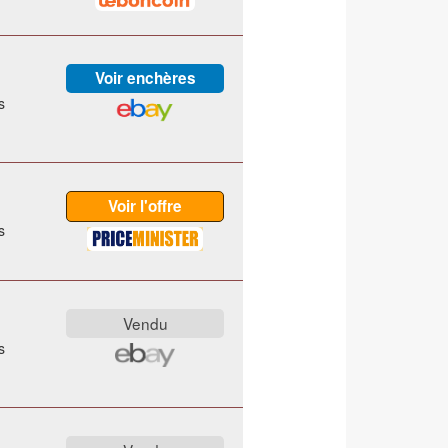
s
s
s