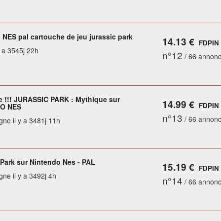
 NES pal cartouche de jeu jurassic park
14.13 €
FDPIN
y a 3545j 22h
n°12
/ 66 annon
e !!! JURASSIC PARK : Mythique sur
14.99 €
FDPIN
O NES
n°13
/ 66 annon
gne il y a 3481j 11h
 Park sur Nintendo Nes - PAL
15.19 €
FDPIN
gne il y a 3492j 4h
n°14
/ 66 annon