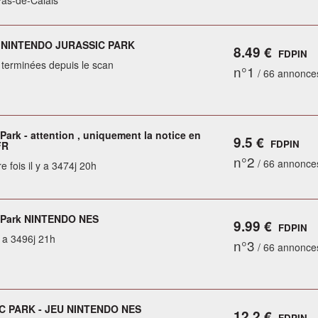
Pas-de-Calais
 NINTENDO JURASSIC PARK
8.49 €
FDPIN
terminées depuis le scan
n°1
/ 66 annonce
Park - attention , uniquement la notice en
9.5 €
FDPIN
FR
n°2
/ 66 annonce
e fois il y a 3474j 20h
 Park NINTENDO NES
9.99 €
FDPIN
y a 3496j 21h
n°3
/ 66 annonce
C PARK - JEU NINTENDO NES
12.2 €
FDPIN