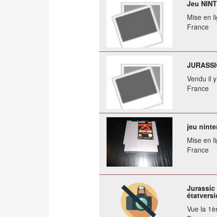
Jeu NINT
Mise en li
France
JURASSIC
Vendu il 
France
jeu ninte
Mise en li
France
Jurassic 
étatvers
Vue la 1èr