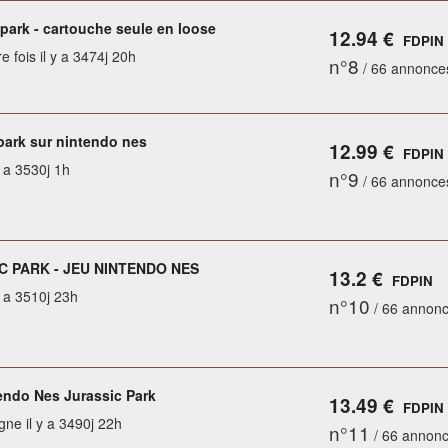
 park - cartouche seule en loose
12.94 €
FDPIN
e fois il y a 3474j 20h
n°8
/ 66 annonce
 park sur nintendo nes
12.99 €
FDPIN
y a 3530j 1h
n°9
/ 66 annonce
C PARK - JEU NINTENDO NES
13.2 €
FDPIN
y a 3510j 23h
n°10
/ 66 annon
endo Nes Jurassic Park
13.49 €
FDPIN
gne il y a 3490j 22h
n°11
/ 66 annon