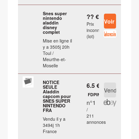
Snes super
?? €
nintendo
aladdin
Prix
disney
inconnu
complet
(lot)
Mise en ligne il
y a 3505j 20h
Toul /
Meurthe-et-
Moselle
NOTICE
6.5 €
SEULE
Aladdin
FDPIN
capcom pour
SNES SUPER
n°1
NINTENDO
/
FRA
211
Vendu il y a
annonces
3494j 1h
France