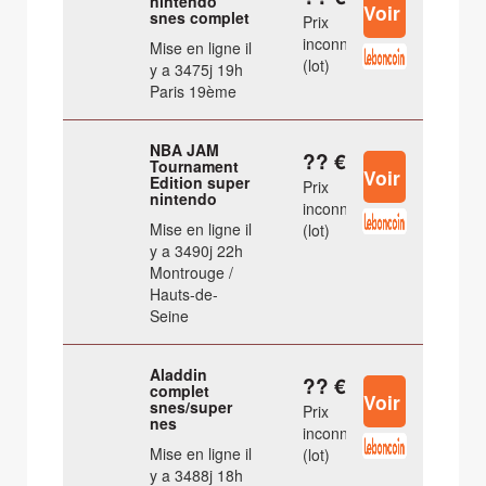
nintendo
snes complet
Prix
inconnu
Mise en ligne il
(lot)
y a 3475j 19h
Paris 19ème
NBA JAM
?? €
Tournament
Edition super
Prix
nintendo
inconnu
Mise en ligne il
(lot)
y a 3490j 22h
Montrouge /
Hauts-de-
Seine
Aladdin
?? €
complet
snes/super
Prix
nes
inconnu
Mise en ligne il
(lot)
y a 3488j 18h