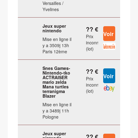
Versailles /
Yvelines
Jeux super
?? €
nintendo
Prix
Mise en ligne il
inconnu
y a 3509j 13h
(lot)
Paris 12ème
Snes Games-
?? €
Nintendo-tko
ACTRAISER
Prix
mario zelda
inconnu
Mana turtles
(lot)
terranigma
Blazer
Mise en ligne il
y a 3489j 11h
Pologne
Jeux super
?? €