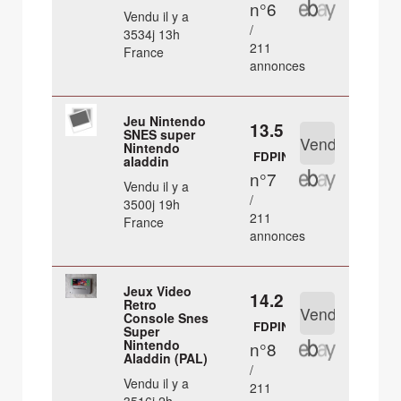
n°6
Vendu il y a
/
3534j 13h
211
France
annonces
Jeu Nintendo
13.5 €
SNES super
Nintendo
FDPIN
aladdin
n°7
Vendu il y a
/
3500j 19h
211
France
annonces
Jeux Video
14.2 €
Retro
Console Snes
FDPIN
Super
Nintendo
n°8
Aladdin (PAL)
/
Vendu il y a
211