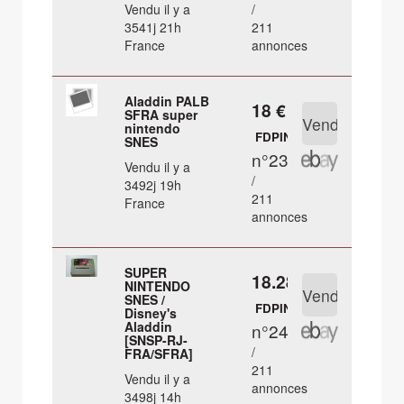
Vendu il y a
/
3541j 21h
211
France
annonces
Aladdin PALB
18 €
SFRA super
nintendo
FDPIN
SNES
n°23
Vendu il y a
/
3492j 19h
211
France
annonces
SUPER
18.28 €
NINTENDO
SNES /
FDPIN
Disney's
Aladdin
n°24
[SNSP-RJ-
/
FRA/SFRA]
211
Vendu il y a
annonces
3498j 14h