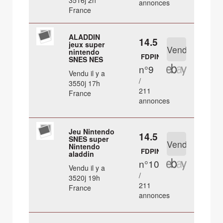
3516j 2h
annonces
France
ALADDIN
14.5 €
jeux super
nintendo
FDPIN
SNES NES
n°9
Vendu il y a
/
3550j 17h
211
France
annonces
Jeu Nintendo
14.5 €
SNES super
Nintendo
FDPIN
aladdin
n°10
Vendu il y a
/
3520j 19h
211
France
annonces