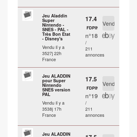
Jeu Aladdin
17.4 €
Super
Nintendo -
FDPIN
SNES - PAL -
Très Bon Etat
n°18
- Disney's
/
Vendu il y a
211
3527j 22h
annonces
France
Jeu ALADDIN
17.5 €
pour Super
Nintendo
FDPIN
SNES version
PAL
n°19
Vendu il y a
/
3538j 17h
211
France
annonces
Jeu ALADDIN