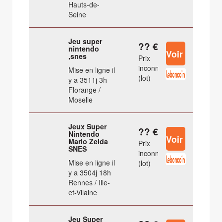
Hauts-de-
Seine
Jeu super
?? €
nintendo
,snes
Prix
inconnu
Mise en ligne il
(lot)
y a 3511j 3h
Florange /
Moselle
Jeux Super
?? €
Nintendo
Mario Zelda
Prix
SNES
inconnu
Mise en ligne il
(lot)
y a 3504j 18h
Rennes / Ille-
et-Vilaine
Jeu Super