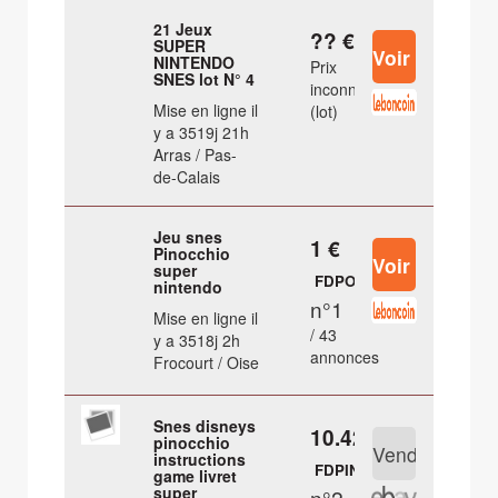
21 Jeux
?? €
SUPER
NINTENDO
Prix
SNES lot N° 4
inconnu
Mise en ligne il
(lot)
y a 3519j 21h
Arras / Pas-
de-Calais
Jeu snes
1 €
Pinocchio
super
FDPOUT
nintendo
n°1
Mise en ligne il
/ 43
y a 3518j 2h
annonces
Frocourt / Oise
Snes disneys
10.42 €
pinocchio
instructions
FDPIN
game livret
super
n°2