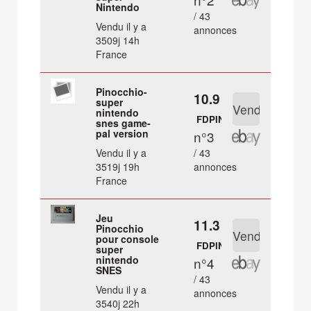
Nintendo
/ 43
Vendu il y a
annonces
3509j 14h
France
Pinocchio-
10.9 €
super
nintendo
FDPIN
snes game-
pal version
n°3
Vendu il y a
/ 43
3519j 19h
annonces
France
Jeu
11.3 €
Pinocchio
pour console
FDPIN
super
nintendo
n°4
SNES
/ 43
Vendu il y a
annonces
3540j 22h