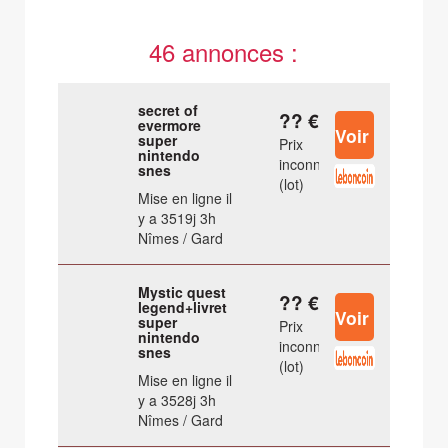
46 annonces :
secret of
?? €
evermore
super
Prix
nintendo
inconnu
snes
(lot)
Mise en ligne il
y a 3519j 3h
Nîmes / Gard
Mystic quest
?? €
legend+livret
super
Prix
nintendo
inconnu
snes
(lot)
Mise en ligne il
y a 3528j 3h
Nîmes / Gard