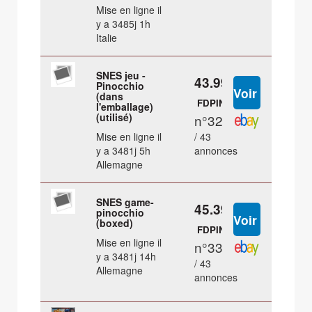
Mise en ligne il
y a 3485j 1h
Italie
SNES jeu -
43.99 €
Pinocchio
(dans
FDPIN
l'emballage)
(utilisé)
n°32
Mise en ligne il
/ 43
y a 3481j 5h
annonces
Allemagne
SNES game-
45.39 €
pinocchio
(boxed)
FDPIN
Mise en ligne il
n°33
y a 3481j 14h
/ 43
Allemagne
annonces