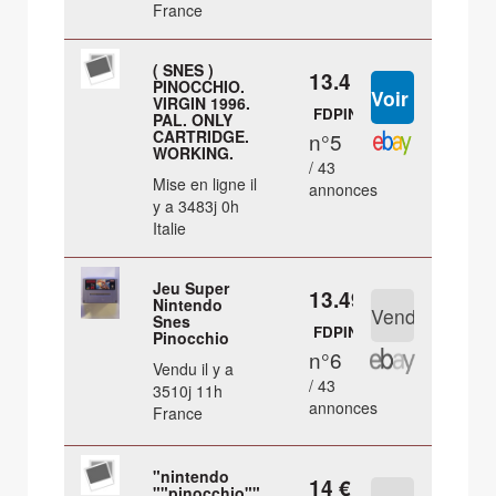
France
( SNES )
13.4 €
PINOCCHIO.
VIRGIN 1996.
FDPIN
PAL. ONLY
CARTRIDGE.
n°5
WORKING.
/ 43
Mise en ligne il
annonces
y a 3483j 0h
Italie
Jeu Super
13.49 €
Nintendo
Snes
FDPIN
Pinocchio
n°6
Vendu il y a
/ 43
3510j 11h
annonces
France
"nintendo
14 €
""pinocchio""