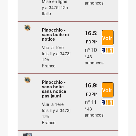
Mise en ligne il
annonces
y a 3475j 12h
Italie
Pinocchio -
16.55 €
sans boîte ni
notice
FDPIN
Vue la 1ère
n°10
fois il y a 3473j
/ 43
12h
annonces
France
Pinocchio -
16.99 €
sans boite
sans notice
FDPIN
pas jauni
n°11
Vue la 1ère
/ 43
fois il y a 3473j
annonces
12h
France