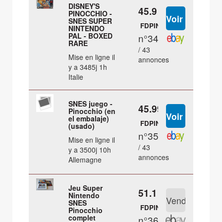
DISNEY'S
45.9 €
PINOCCHIO -
SNES SUPER
FDPIN
NINTENDO
PAL - BOXED
n°34
RARE
/ 43
Mise en ligne il
annonces
y a 3485j 1h
Italie
SNES juego -
45.99 €
Pinocchio (en
el embalaje)
FDPIN
(usado)
n°35
Mise en ligne il
/ 43
y a 3500j 10h
annonces
Allemagne
Jeu Super
51.1 €
Nintendo
SNES
FDPIN
Pinocchio
complet
n°36