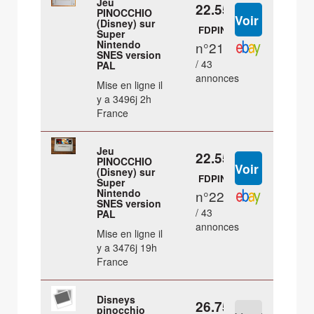
Jeu
22.55 €
PINOCCHIO
(Disney) sur
FDPIN
Super
Nintendo
n°21
SNES version
/ 43
PAL
annonces
Mise en ligne il
y a 3496j 2h
France
Jeu
22.55 €
PINOCCHIO
(Disney) sur
FDPIN
Super
Nintendo
n°22
SNES version
/ 43
PAL
annonces
Mise en ligne il
y a 3476j 19h
France
Disneys
26.75 €
pinocchio