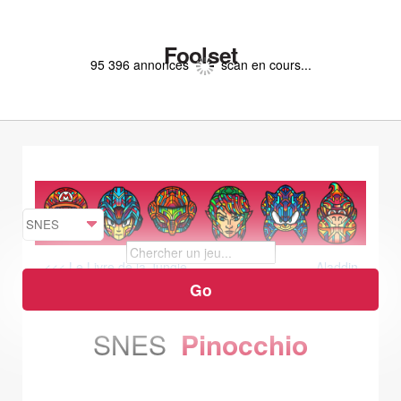
Foolset
95 396 annonces
scan en cours...
<<< Le Livre de la Jungle
Aladdin
>>>
SNES
Pinocchio