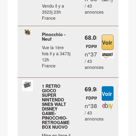
Vendu il y a
/ 43
3523j 23h
annonces
France
Pinocchio -
68.05 €
Neuf
FDPIN
Vue la 1ère
n°37
fois il y a 3473j
12h
/ 43
France
annonces
1 RETRO
69.98 €
GIOCO
SUPER
FDPIN
NINTENDO
SNES WALT
n°38
DISNEY
/ 43
GAME-
PINOCCHIO-
annonces
RETROGAME
BOX NUOVO
Mise en ligne il