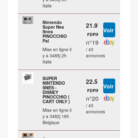
Italie
Nintendo
21.97 €
Super Nes
Snes
FDPIN
PINOCCHIO
Pal
n°19
Mise en ligne il
/ 43
y a 3485j 2h
annonces
Italie
SUPER
22.5 €
NINTENDO
SNES -
FDPIN
DISNEY
PINOCCHIO (
n°20
CART ONLY )
/ 43
Mise en ligne il
annonces
y a 3482j 18h
Belgique