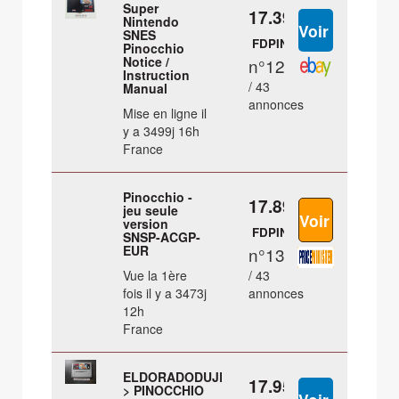
Super
17.39 €
Nintendo
SNES
FDPIN
Pinocchio
Notice /
n°12
Instruction
/ 43
Manual
annonces
Mise en ligne il
y a 3499j 16h
France
Pinocchio -
17.89 €
jeu seule
version
FDPIN
SNSP-ACGP-
EUR
n°13
Vue la 1ère
/ 43
fois il y a 3473j
annonces
12h
France
ELDORADODUJEU
17.95 €
> PINOCCHIO