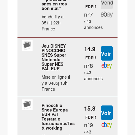
snes en tres
FDPIN
bon etat"
n°7
Vendu il y a
/ 43
3511j 22h
annonces
France
Jeu DISNEY
14.9 €
PINOCCHIO
SNES Super
FDPIN
Nintendo
Super NES
n°8
PAL EUR
/ 43
Mise en ligne il
annonces
y a 3485j 13h
France
Pinocchio
15.87 €
Snes Europa
EUR Pal
FDPIN
Testata e
funzionante/Tested
n°9
& working
/ 43