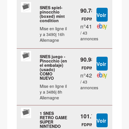
SNES spiel-
90.78 €
pinocchio
(boxed) mint
FDPIN
condition
n°41
Mise en ligne il
/ 43
y a 3490j 16h
annonces
Allemagne
SNES juego -
90.98 €
Pinocchio (en
el embalaje)
FDPIN
(usado)
COMO
n°42
NUEVO
/ 43
Mise en ligne il
annonces
y a 3486j 8h
Allemagne
1 SNES
101.77 €
RETRO GAME
SUPER
FDPIN
NINTENDO