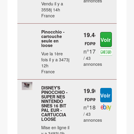
annonces
Vendu il y a
3558j 14h
France
Pinocchio -
19.44 €
cartouche
seule en
FDPIN
loose
n°17
Vue la 1ère
/ 43
fois il y a 3473j
annonces
12h
France
DISNEY'S
19.96 €
PINOCCHIO -
SUPER NES
FDPIN
NINTENDO
SNES 16 BIT
n°18
PAL EUR -
/ 43
CARTUCCIA
LOOSE
annonces
Mise en ligne il
y a 3493j 0h