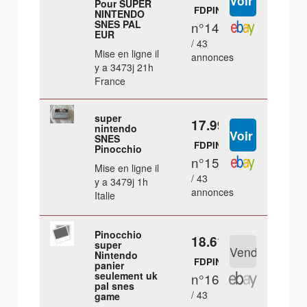
Pour SUPER
FDPIN
NINTENDO
SNES PAL
n°14
EUR
/ 43
Mise en ligne il
annonces
y a 3473j 21h
France
super
17.99 €
nintendo
SNES
FDPIN
Pinocchio
n°15
Mise en ligne il
/ 43
y a 3479j 1h
annonces
Italie
Pinocchio
18.61 €
super
Nintendo
FDPIN
panier
seulement uk
n°16
pal snes
/ 43
game