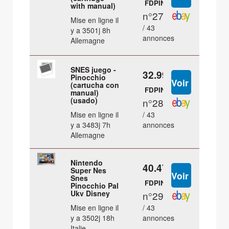
FDPIN
with manual)
n°27
Mise en ligne il
/ 43
y a 3501j 8h
annonces
Allemagne
SNES juego -
32.99 €
Pinocchio
(cartucha con
FDPIN
manual)
(usado)
n°28
Mise en ligne il
/ 43
y a 3483j 7h
annonces
Allemagne
Nintendo
40.47 €
Super Nes
Snes
FDPIN
Pinocchio Pal
Ukv Disney
n°29
Mise en ligne il
/ 43
y a 3502j 18h
annonces
Italie