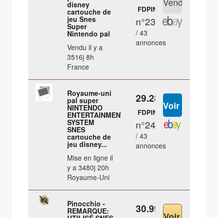
disney
FDPIN
cartouche de
jeu Snes
n°23
Super
/ 43
Nintendo pal
annonces
Vendu il y a
3516j 8h
France
Royaume-uni
29.28 €
pal super
NINTENDO
FDPIN
ENTERTAINMENT
SYSTEM
n°24
SNES
/ 43
cartouche de
jeu disney...
annonces
Mise en ligne il
y a 3480j 20h
Royaume-Uni
Pinocchio -
30.99 €
REMARQUE: