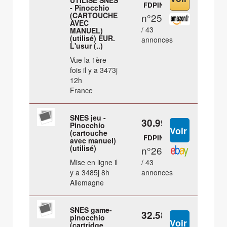
UTILISÉ SNES
FDPIN
- Pinocchio
(CARTOUCHE
n°25
AVEC
/ 43
MANUEL)
(utilisé) EUR.
annonces
L'usur (..)
Vue la 1ère
fois il y a 3473j
12h
France
SNES jeu -
30.99 €
Pinocchio
(cartouche
FDPIN
avec manuel)
(utilisé)
n°26
Mise en ligne il
/ 43
y a 3485j 8h
annonces
Allemagne
SNES game-
32.58 €
pinocchio
(cartridge