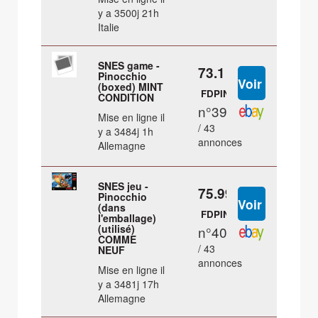
y a 3500j 21h
Italie
SNES game -
73.1 €
Pinocchio
(boxed) MINT
FDPIN
CONDITION
n°39
Mise en ligne il
/ 43
y a 3484j 1h
annonces
Allemagne
SNES jeu -
75.99 €
Pinocchio
(dans
FDPIN
l'emballage)
(utilisé)
n°40
COMME
/ 43
NEUF
annonces
Mise en ligne il
y a 3481j 17h
Allemagne