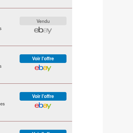
s
s
ces