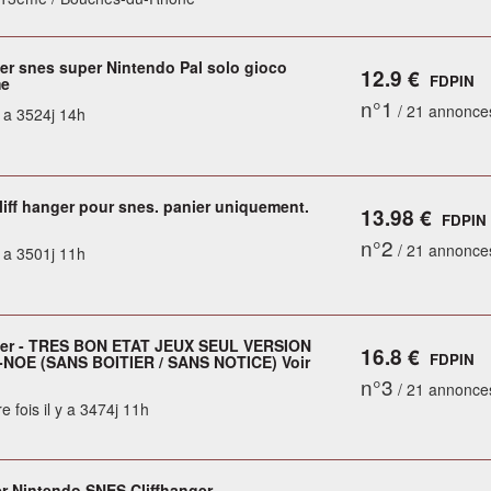
ger snes super Nintendo Pal solo gioco
12.9 €
FDPIN
me
n°1
/ 21 annonce
y a 3524j 14h
liff hanger pour snes. panier uniquement.
13.98 €
FDPIN
n°2
/ 21 annonce
y a 3501j 11h
ger - TRES BON ETAT JEUX SEUL VERSION
16.8 €
FDPIN
NOE (SANS BOITIER / SANS NOTICE) Voir
n°3
/ 21 annonce
e fois il y a 3474j 11h
r Nintendo SNES Cliffhanger