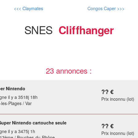
<<< Claymates
Congos Caper >>>
SNES
Cliffhanger
23 annonces :
er Nintendo
?? €
gne il y a 3518j 18h
Prix inconnu (lot)
-les-Plages / Var
Super Nintendo cartouche seule
?? €
gne il y a 3475j 1h
Prix inconnu (lot)
e 13ème / Bouches-du-Rhône