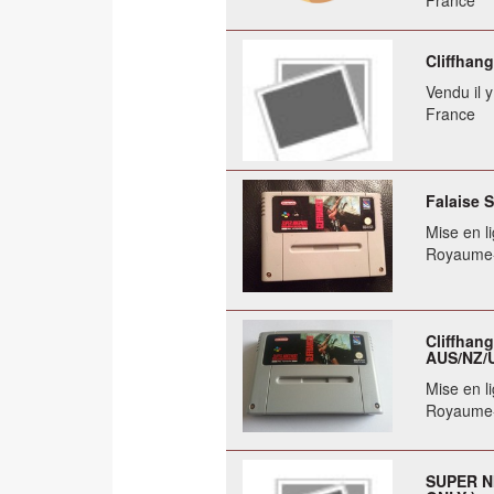
France
Cliffhan
Vendu il 
France
Falaise 
Mise en li
Royaume
Cliffhan
AUS/NZ/U
Mise en li
Royaume
SUPER N