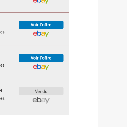
ces
ces
N
ces