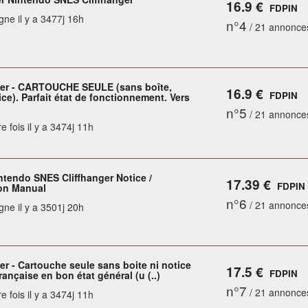
16.9 €
FDPIN
gne il y a 3477j 16h
n°4
/ 21 annonce
ger - CARTOUCHE SEULE (sans boîte,
16.9 €
FDPIN
ce). Parfait état de fonctionnement. Vers
n°5
/ 21 annonce
e fois il y a 3474j 11h
ntendo SNES Cliffhanger Notice /
17.39 €
FDPIN
ion Manual
n°6
/ 21 annonce
gne il y a 3501j 20h
er - Cartouche seule sans boite ni notice
17.5 €
FDPIN
rançaise en bon état général (u (..)
n°7
/ 21 annonce
e fois il y a 3474j 11h