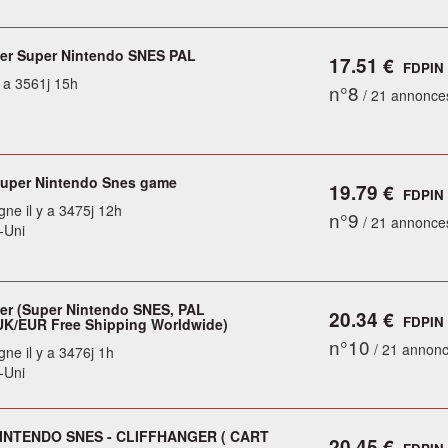
ger Super Nintendo SNES PAL
17.51 €
FDPIN
y a 3561j 15h
n°8
/ 21 annonce
Super Nintendo Snes game
19.79 €
FDPIN
gne il y a 3475j 12h
n°9
/ 21 annonce
-Uni
ger (Super Nintendo SNES, PAL
20.34 €
FDPIN
K/EUR Free Shipping Worldwide)
n°10
/ 21 annon
gne il y a 3476j 1h
-Uni
INTENDO SNES - CLIFFHANGER ( CART
20.45 €