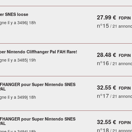
ger SNES loose
27.99 €
FDPIN
gne il y a 3496j 18h
n°15
/ 21 annon
er Nintendo Cliffhanger Pal FAH Rare!
28.48 €
FDPIN
gne il y a 3485j 19h
n°16
/ 21 annon
FFHANGER pour Super Nintendo SNES
32.55 €
FDPIN
PAL
n°17
/ 21 annon
gne il y a 3499j 18h
FFHANGER pour Super Nintendo SNES
32.55 €
FDPIN
PAL
n°18
/ 21 annon
gne il y a 3494j 18h