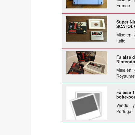
France
Super N
SCATOLA
Mise en li
Italie
Falaise 
Nintendo 
Mise en li
Royaume
Falaise 
boîte-pou
Vendu il 
Portugal