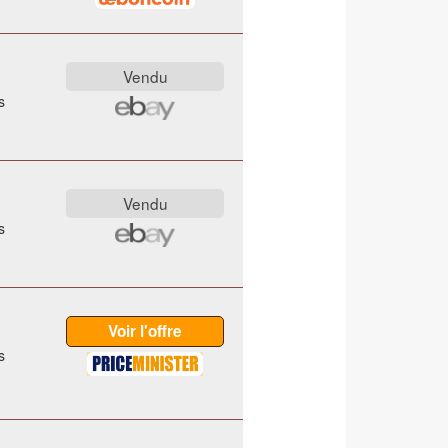
s
s
s