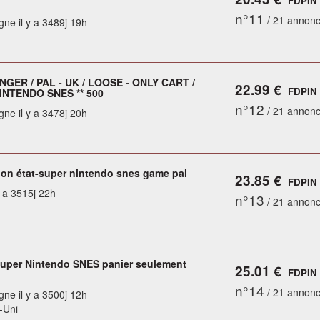
FDPIN
n°11
/ 21 annon
gne il y a 3489j 19h
GER / PAL - UK / LOOSE - ONLY CART /
22.99 €
FDPIN
INTENDO SNES ** 500
n°12
/ 21 annon
gne il y a 3478j 20h
bon état-super nintendo snes game pal
23.85 €
FDPIN
y a 3515j 22h
n°13
/ 21 annon
Super Nintendo SNES panier seulement
25.01 €
FDPIN
n°14
/ 21 annon
gne il y a 3500j 12h
-Uni