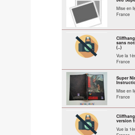
Mise en li
France
Cliffhan
sans noti
(..)
Vue la 1èr
France
Super Ni
Instruct
Mise en li
France
Cliffhang
version f
Vue la 1èr