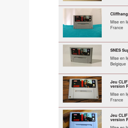
Cliffhan
Mise en li
France
SNES Sup
Mise en li
Belgique
Jeu CLI
version 
Mise en li
France
Jeu CLI
version 
Mise en li