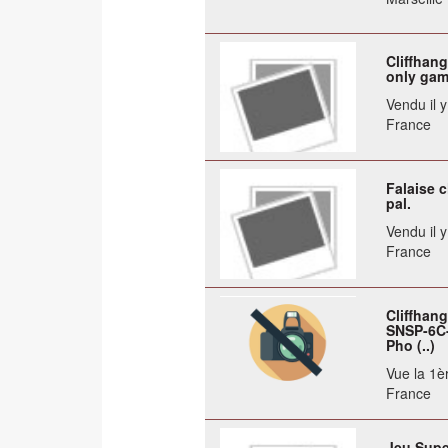
Cliffhan
only ga
Vendu il 
France
Falaise c
pal.
Vendu il 
France
Cliffhan
SNSP-6C-
Pho (..)
Vue la 1èr
France
Jeu Supe