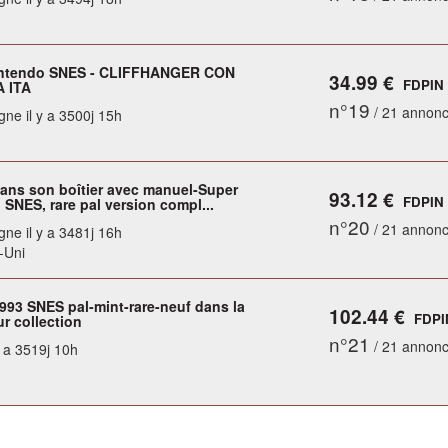
intendo SNES - CLIFFHANGER CON
34.99 €
FDPIN
 ITA
n°19
/ 21 annon
gne il y a 3500j 15h
dans son boîtier avec manuel-Super
93.12 €
FDPIN
SNES, rare pal version compl...
n°20
/ 21 annon
gne il y a 3481j 16h
-Uni
1993 SNES pal-mint-rare-neuf dans la
102.44 €
FDPI
r collection
n°21
/ 21 annon
y a 3519j 10h