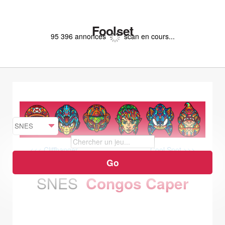
Foolset
95 396 annonces
scan en cours...
<<< Cliffhanger
Cool Spot >>>
SNES
Congos Caper