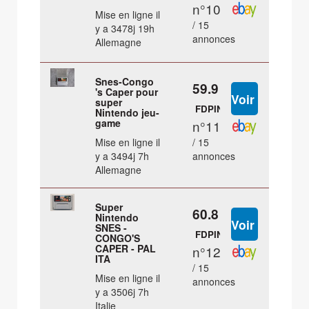
n°10
Mise en ligne il
/ 15
y a 3478j 19h
annonces
Allemagne
Snes-Congo
59.9 €
's Caper pour
super
FDPIN
Nintendo jeu-
game
n°11
Mise en ligne il
/ 15
y a 3494j 7h
annonces
Allemagne
Super
60.8 €
Nintendo
SNES -
FDPIN
CONGO'S
CAPER - PAL
n°12
ITA
/ 15
Mise en ligne il
annonces
y a 3506j 7h
Italie