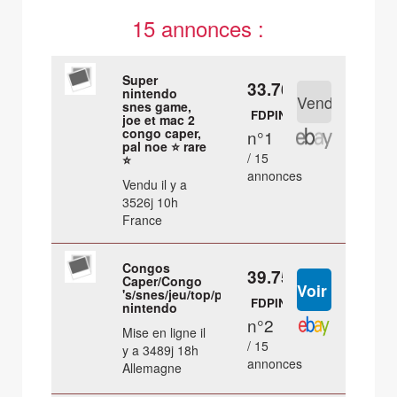
15 annonces :
Super
33.76 €
nintendo
snes game,
FDPIN
joe et mac 2
congo caper,
n°1
pal noe ⭐ rare
/ 15
⭐
annonces
Vendu il y a
3526j 10h
France
Congos
39.75 €
Caper/Congo
's/snes/jeu/top/pal/super
FDPIN
nintendo
n°2
Mise en ligne il
/ 15
y a 3489j 18h
annonces
Allemagne