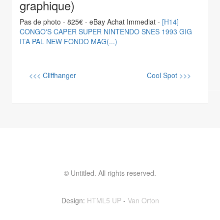
graphique)
Pas de photo - 825€ - eBay Achat Immediat -
[H14]
CONGO'S CAPER SUPER NINTENDO SNES 1993 GIG
ITA PAL NEW FONDO MAG(...)
<<< Cliffhanger
Cool Spot >>>
© Untitled. All rights reserved.
Contactez moi ! vinvin@foolset.com
Design:
HTML5 UP
-
Van Orton