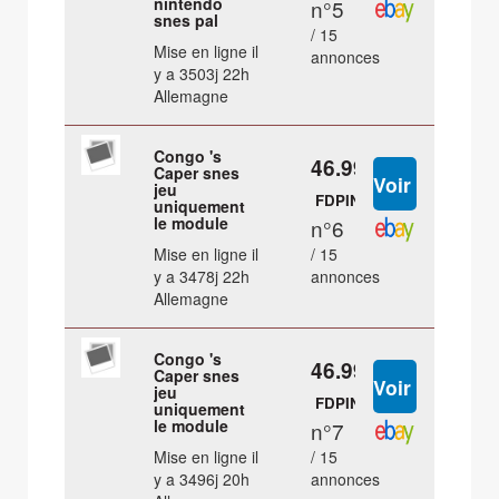
nintendo
n°5
snes pal
/ 15
Mise en ligne il
annonces
y a 3503j 22h
Allemagne
Congo 's
46.99 €
Caper snes
jeu
FDPIN
uniquement
le module
n°6
Mise en ligne il
/ 15
y a 3478j 22h
annonces
Allemagne
Congo 's
46.99 €
Caper snes
jeu
FDPIN
uniquement
le module
n°7
Mise en ligne il
/ 15
y a 3496j 20h
annonces