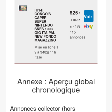
[H14]
825 €
CONGO'S
CAPER
FDPIN
SUPER
NINTENDO
n°15
SNES 1993
/ 15
GIG ITA PAL
NEW FONDO
annonces
MAGAZZINO
Mise en ligne il
y a 3482j 11h
Italie
Annexe : Aperçu global
chronologique
Annonces collector (hors