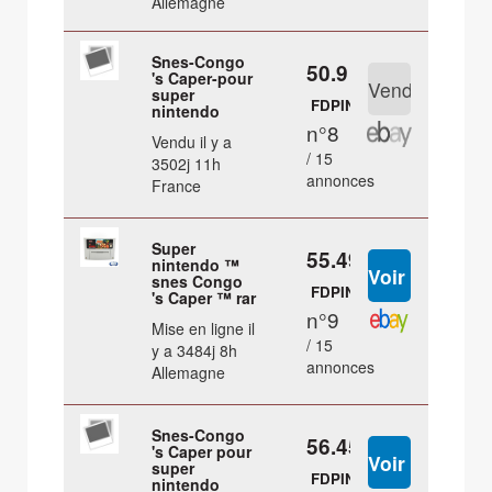
Allemagne
Snes-Congo
50.9 €
's Caper-pour
super
FDPIN
nintendo
n°8
Vendu il y a
/ 15
3502j 11h
annonces
France
Super
55.49 €
nintendo ™
snes Congo
FDPIN
's Caper ™ rar
n°9
Mise en ligne il
/ 15
y a 3484j 8h
annonces
Allemagne
Snes-Congo
56.45 €
's Caper pour
super
FDPIN
nintendo