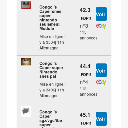
Congo 's
42.38 €
Caper snes
super
FDPIN
nintendo
seulement
n°3
Module
/ 15
Mise en ligne il
annonces
y a 3504j 11h
Allemagne
Congo 's
44.49 €
Caper super
Nintendo
FDPIN
snes pal
n°4
Mise en ligne il
/ 15
y a 3496j 11h
annonces
Allemagne
Congo 's
45.15 €
Caper
sgz/vgc/tbe
FDPIN
super