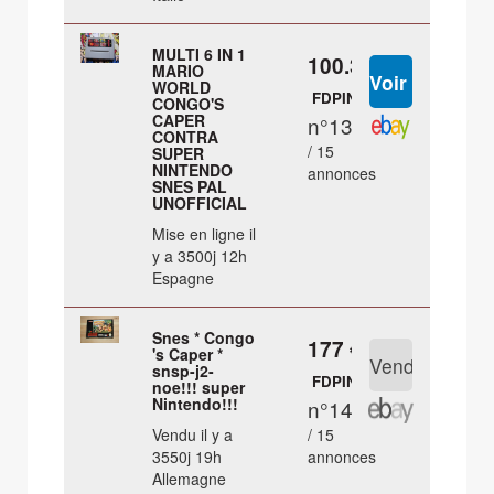
MULTI 6 IN 1
100.34 €
MARIO
WORLD
FDPIN
CONGO'S
CAPER
n°13
CONTRA
/ 15
SUPER
NINTENDO
annonces
SNES PAL
UNOFFICIAL
Mise en ligne il
y a 3500j 12h
Espagne
Snes * Congo
177 €
's Caper *
snsp-j2-
FDPIN
noe!!! super
Nintendo!!!
n°14
Vendu il y a
/ 15
3550j 19h
annonces
Allemagne