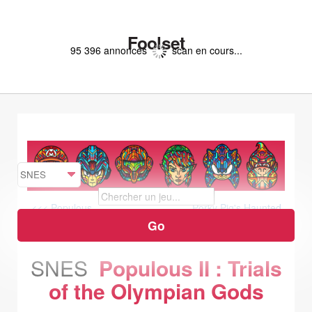
Foolset
95 396 annonces
scan en cours...
<<< Populous
Porky Pig's Haunted
Holiday >>>
SNES
Populous II : Trials
of the Olympian Gods