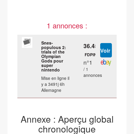
1 annonces :
Snes-
36.45 €
populous 2:
trials of the
FDPIN
Olympian
Gods pour
n°1
super
/ 1
nintendo
annonces
Mise en ligne il
y a 3491j 6h
Allemagne
Annexe : Aperçu global
chronologique